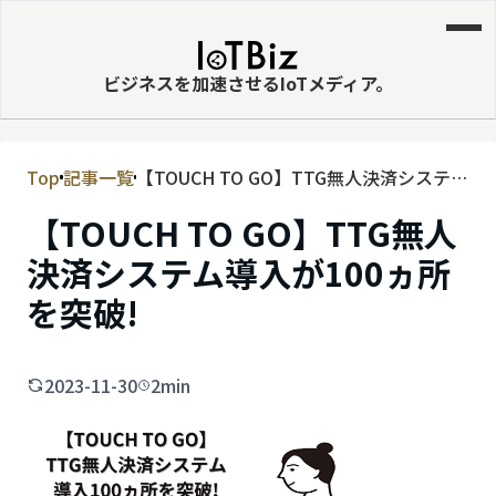
ビジネスを加速させるIoTメディア。
Top
記事一覧
【TOUCH TO GO】TTG無人決済システム
MVNE
導入が100ヵ所を突破!
【TOUCH TO GO】TTG無人
エッジ
決済システム導入が100ヵ所
LPWA
を突破!
DaaS
IaaS
2023-11-30
2min
PaaS
ビッグデータ
MNO