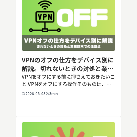
VPNのオフの仕方をデバイス別に
解説。切れないときの対処と業務
端末での注意点
VPNをオフにする前に押さえておきたいこ
と VPNをオフにする操作そのものは、ど
の端末でも数タップから数クリックで完了
2026-08-03
3min
します。ただし業務で使う端末の場合、手
順よりも「そもそも切ってよいのか」とい
う判断のほうが重要です。こ […]