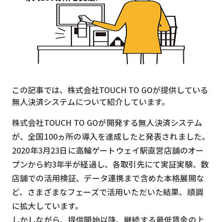
MVNO
スマート漁業
PR
5G
この記事では、株式会社TOUCH TO GOが提供している
クラウド
無人決済システムについて紹介しています。
M2M
株式会社TOUCH TO GOが開発する無人決済システム
VPN
が、全国100ヵ所の導入を達成したと発表されました。
スマート〇〇
2020年3月23日に高輪ゲートウェイ駅直営店舗のオー
プンから約3年半が経過し、各取引先にて実証実験、数
スマート農業
店舗での活用検証、データ連携まで含めた本格展開な
ドローン
ど、さまざまなフェーズで活用いただいた結果、順調
に拡大しています。
ロボット
しかしながら、提供開始以降、継続する最低賃金の上