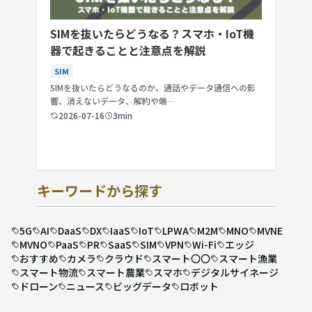
SIMを抜いたらどうなる？スマホ・IoT機
器で起きることと注意点を解説
SIM
SIMを抜いたらどうなるのか、通話やデータ通信への影
響、消えないデータ、解約や端…
2026-07-16
3min
キーワードから探す
5G
AI
DaaS
DX
IaaS
IoT
LPWA
M2M
MNO
MVNE
MVNO
PaaS
PR
SaaS
SIM
VPN
Wi-Fi
エッジ
おすすめ
カメラ
クラウド
スマート〇〇
スマート漁業
スマート物流
スマート農業
スマホ
デジタルサイネージ
ドローン
ニュース
ビッグデータ
ロボット