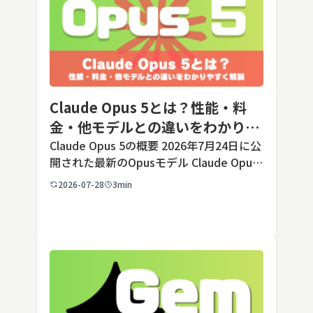
Claude Opus 5とは？性能・料
金・他モデルとの違いをわかりや
すく解説
Claude Opus 5の概要 2026年7月24日に公
開された最新のOpusモデル Claude Opus
5は、米国のAI企業Anthropic（アンソロピ
2026-07-28
3min
ック）が2026年7月24日に公開した最新の
Opusクラス […]