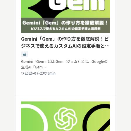
Gemini「Gem」の作り方を徹底解説！ビ
ジネスで使えるカスタムAIの設定手順と活
用例
AI
Gemini「Gem」とは Gem（ジェム）とは、Googleの
生成AI「Gem…
2026-07-23
3min