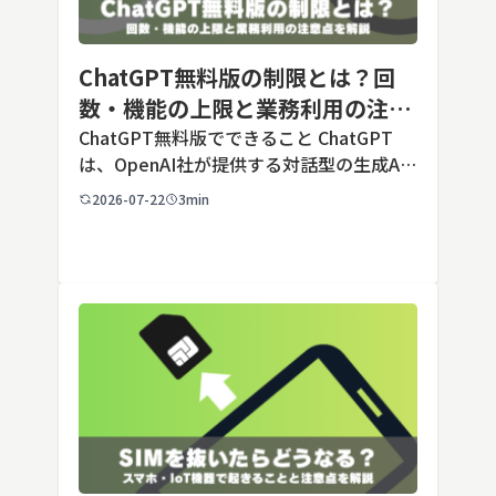
ChatGPT無料版の制限とは？回
数・機能の上限と業務利用の注意
点を解説【2026年最新】
ChatGPT無料版でできること ChatGPT
は、OpenAI社が提供する対話型の生成AI
サービスです。アカウントを登録すれば無
2026-07-22
3min
料で利用でき、2026年7月時点の無料版で
は、標準モデルとして「GPT-5.5 Insta
[…]