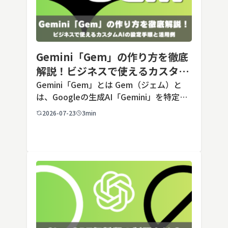
Gemini「Gem」の作り方を徹底
解説！ビジネスで使えるカスタム
AIの設定手順と活用例
Gemini「Gem」とは Gem（ジェム）と
は、Googleの生成AI「Gemini」を特定の
用途に合わせてカスタマイズできる機能で
2026-07-23
3min
す。あらかじめ役割や回答のルールを「カ
スタム指示」として登録しておくことで、
毎回長いプ […]