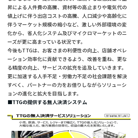
スマート物流
昇による人件費の高騰、資材等の高止まりや電気代の
IoT
値上げに伴う出店コストの高騰、人口減少や高齢化に
伴うマーケット規模の縮小など、激しい外部環境の変
DX
化から、省人化システム及びマイクロマーケットのニ
ニュース
ーズが更に高まっている状況です。
今後もTTGは、お客さまの利便性の向上、店舗オペレ
デジタルサイネージ
ーション効率化に貢献できるよう、改善を重ね、更な
カメラ
る精度の向上、サービスの拡充を追及していきます。
Wi-Fi
更に加速する人手不足・労働力不足の社会課題を解決
すべく、パートナーの力をお借りしながらソリューシ
SaaS
ョンの進化と拡大を目指します。
AI
■TTGの提供する無人決済システム
おすすめ
SIM
スマホ