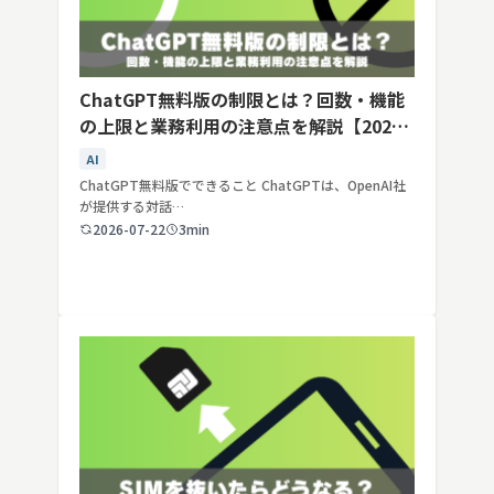
ChatGPT無料版の制限とは？回数・機能
の上限と業務利用の注意点を解説【2026
年最新】
AI
ChatGPT無料版でできること ChatGPTは、OpenAI社
が提供する対話…
2026-07-22
3min