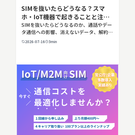
SIMを抜いたらどうなる？スマ
ホ・IoT機器で起きることと注意
点を解説
SIMを抜いたらどうなるのか、通話やデー
タ通信への影響、消えないデータ、解約や
端末譲渡時の注意点を整理。さらに法人・
2026-07-16
3min
IoT機器でSIMを抜いた場合の通信停止リ
スクと回線管理の考え方まで、現場担当者
向けにわかりやすく解説し […]