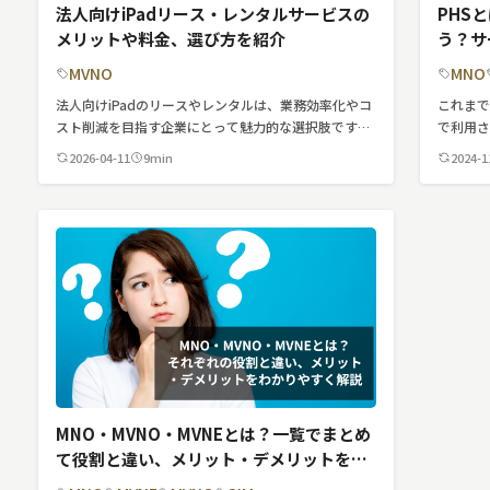
法人向けiPadリース・レンタルサービスの
PHS
MNO
メリットや料金、選び方を紹介
う？サ
につい
MVNO
MVNO
MNO
法人向けiPadのリースやレンタルは、業務効率化やコ
これまで
スマート漁業
スト削減を目指す企業にとって魅力的な選択肢です。
で利用さ
この記事では、レンタルとリースの違いから具体的な
供して
PR
2026-04-11
9min
2024-1
活用シーン、料金プラン、選び方のポイントまで詳し
の内線と
5G
く解説します。 ビジネスに最適なiPad活用法を知りた
は、これ
い方は、ぜひ最後までお読みください。
PHSに
クラウド
す。
M2M
VPN
スマート〇〇
スマート農業
MNO・MVNO・MVNEとは？一覧でまとめ
ドローン
て役割と違い、メリット・デメリットをわ
かりやすく解説