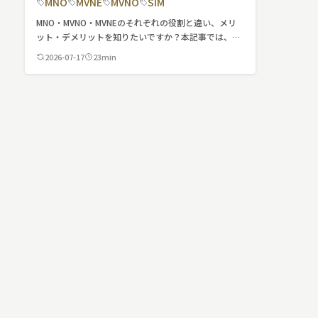
ロボット
MNO
MVNE
MVNO
SIM
MNO・MVNO・MVNEのそれぞれの役割と違い、メリ
スマート物流
ット・デメリットを知りたいですか？本記事では、
MNO・MVNO・MVNEについてわかりやすく解説しま
IoT
2026-07-17
23min
す。
DX
ニュース
デジタルサイネー
カメラ
Wi-Fi
SaaS
AI
おすすめ
SIM