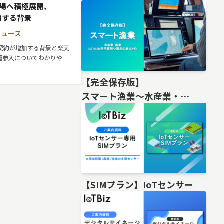
市場へ積極展開、
加する背景
ニュース
人契約が増加する背景と楽天
積極参入についてわかりやす
【完全保存版】
スマート漁業〜水産業・
漁業IoT/M2M活用事例や製品の総
【SIMプラン】IoTセンサー