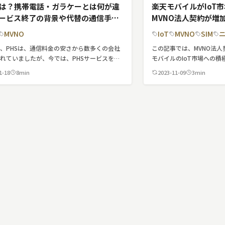
とは？携帯電話・ガラケーとは何が違
楽天モバイルがIoT
ービス終了の背景や代替の通信手段
MVNO法人契約が増
て解説
MVNO
IoT
MVNO
SIM
、PHSは、通信料金の安さから数多くの会社
この記事では、MVNO法
れていましたが、今では、PHSサービスを提
モバイルのIoT市場への
いる会社はほとんどありません。一部、病院内
く簡潔に紹介しています。
1-18
8min
2023-11-09
3min
して利用されているくらいです。 この記事で
までのPHSの歴史や、サービス終了の背景、
代わる通信手段など、詳しく紹介していきま