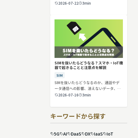
2026-07-22
3min
SIMを抜いたらどうなる？スマホ・IoT機
器で起きることと注意点を解説
SIM
SIMを抜いたらどうなるのか、通話やデ
ータ通信への影響、消えないデータ、解
約や端…
2026-07-16
3min
キーワードから探す
5G
AI
DaaS
DX
IaaS
IoT