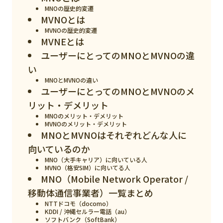
スマート物流
MNOの歴史的変遷
MVNOとは
IoT
MVNOの歴史的変遷
MVNEとは
DX
ユーザーにとってのMNOとMVNOの違
ニュース
い
MNOとMVNOの違い
デジタルサイネージ
ユーザーにとってのMNOとMVNOのメ
カメラ
リット・デメリット
MNOのメリット・デメリット
Wi-Fi
MVNOのメリット・デメリット
MNOとMVNOはそれぞれどんな人に
SaaS
向いているのか
AI
MNO（大手キャリア）に向いている人
MVNO（格安SIM）に向いてる人
MNO（Mobile Network Operator /
おすすめ
移動体通信事業者）一覧まとめ
SIM
NTTドコモ（docomo）
KDDI / 沖縄セルラー電話（au）
スマホ
ソフトバンク（SoftBank）