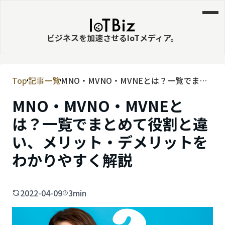
ビジネスを加速させるIoTメディア。
Top
記事一覧
MNO・MVNO・MVNEとは？一覧でまと
MVNE
めて役割と違い、メリット・デメリット
MNO・MVNO・MVNEと
エッジ
をわかりやすく解説
は？一覧でまとめて役割と違
LPWA
い、メリット・デメリットを
DaaS
わかりやすく解説
IaaS
PaaS
2022-04-09
3min
ビッグデータ
MNO