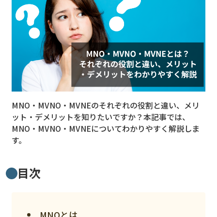
MVNO
スマート漁業
PR
5G
クラウド
MNO・MVNO・MVNEのそれぞれの役割と違い、メリ
M2M
ット・デメリットを知りたいですか？本記事では、
VPN
MNO・MVNO・MVNEについてわかりやすく解説しま
す。
スマート〇〇
スマート農業
目次
ドローン
ロボット
MNOとは