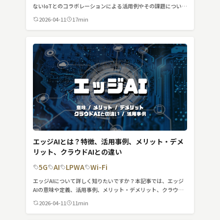
スマート物流
ないIoTとのコラボレーションによる活用例やその課題について
紹介していきます。5GとIoTを組み合わせることでどのような
2026-04-11
17min
IoT
ことが実現するのか、参考にしてみてください。
DX
ニュース
デジタルサイネージ
カメラ
Wi-Fi
SaaS
エッジAIとは？特徴、活用事例、メリット・デメ
リット、クラウドAIとの違い
AI
5G
AI
LPWA
Wi-Fi
おすすめ
エッジAIについて詳しく知りたいですか？本記事では、エッジ
AIの意味や定義、活用事例、メリット・デメリット、クラウド
SIM
AIとの違いについて詳しく紹介します。
2026-04-11
11min
スマホ