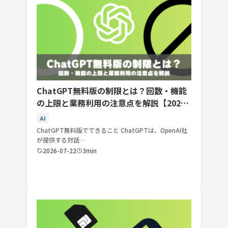
ChatGPT無料版の制限とは？回数・機能
の上限と業務利用の注意点を解説【2026
年最新】
AI
ChatGPT無料版でできること ChatGPTは、OpenAI社
が提供する対話…
2026-07-22
3min