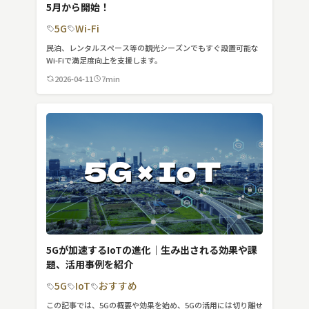
5月から開始！
MVNO
5G
Wi-Fi
スマート漁業
民泊、レンタルスペース等の観光シーズンでもすぐ設置可能な
Wi-Fiで満足度向上を支援します。
PR
2026-04-11
7min
5G
クラウド
M2M
VPN
スマート〇〇
スマート農業
5Gが加速するIoTの進化｜生み出される効果や課
ドローン
題、活用事例を紹介
5G
IoT
おすすめ
ロボット
この記事では、5Gの概要や効果を始め、5Gの活用には切り離せ