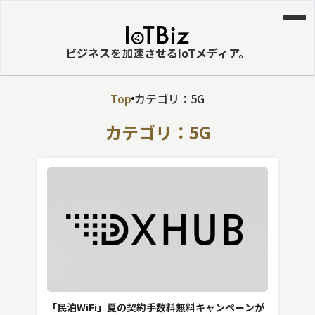
ビジネスを加速させるIoTメディア。
Top
カテゴリ：5G
MVNE
カテゴリ：5G
エッジ
LPWA
DaaS
IaaS
PaaS
ビッグデータ
MNO
「民泊WiFi」夏の契約手数料無料キャンペーンが