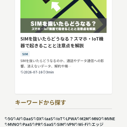
SIMを抜いたらどうなる？スマホ・IoT機
器で起きることと注意点を解説
SIM
SIMを抜いたらどうなるのか、通話やデータ通信への影
響、消えないデータ、解約や端…
2026-07-16
3min
キーワードから探す
5G
AI
DaaS
DX
IaaS
IoT
LPWA
M2M
MNO
MVNE
MVNO
PaaS
PR
SaaS
SIM
VPN
Wi-Fi
エッジ