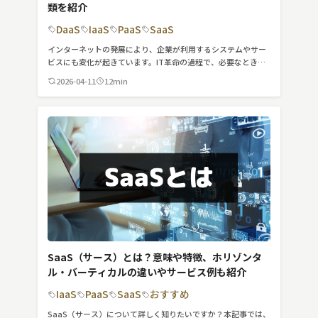
類を紹介
MVNO
DaaS
IaaS
PaaS
SaaS
スマート漁業
インターネットの発展により、企業が利用するシステムやサー
ビスにも変化が起きています。IT革命の過程で、必要なときに
PR
必要な分だけ利用できるクラウドサービスが浸透してきまし
2026-04-11
12min
た。昨今の頻出用語である「XaaS」とは、何を指すのか気にな
っている方も多いのではないでしょうか？この記事では、ビジ
5G
ネスでおさえておきたい9種類のXaaSをご紹介します。
クラウド
M2M
VPN
スマート〇〇
スマート農業
SaaS（サース）とは？意味や特徴、ホリゾンタ
ドローン
ル・バーティカルの違いやサービス例も紹介
IaaS
PaaS
SaaS
おすすめ
ロボット
SaaS（サース）について詳しく知りたいですか？本記事では、