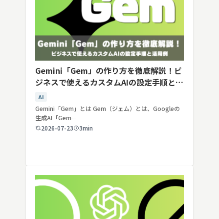
Gemini「Gem」の作り方を徹底解説！ビ
ジネスで使えるカスタムAIの設定手順と活
用例
AI
Gemini「Gem」とは Gem（ジェム）とは、Googleの
生成AI「Gem…
2026-07-23
3min