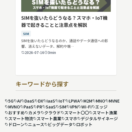
SIMを抜いたらどうなる？スマホ・IoT機
器で起きることと注意点を解説
SIM
SIMを抜いたらどうなるのか、通話やデータ通信への影
響、消えないデータ、解約や端…
2026-07-16
3min
キーワードから探す
5G
AI
DaaS
DX
IaaS
IoT
LPWA
M2M
MNO
MVNE
MVNO
PaaS
PR
SaaS
SIM
VPN
Wi-Fi
エッジ
おすすめ
カメラ
クラウド
スマート〇〇
スマート漁業
スマート物流
スマート農業
スマホ
デジタルサイネージ
ドローン
ニュース
ビッグデータ
ロボット