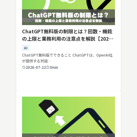
ChatGPT無料版の制限とは？回数・機能
の上限と業務利用の注意点を解説【2026
年最新】
AI
ChatGPT無料版でできること ChatGPTは、OpenAI社
が提供する対話…
2026-07-22
3min