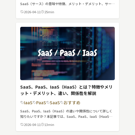
スマート物流
SaaS（サース）の意味や特徴、メリット・デメリット、サービ
ス例を詳しく紹介します。
2026-04-11
25min
IoT
DX
ニュース
デジタルサイネージ
カメラ
Wi-Fi
SaaS
SaaS、PaaS、IaaS（HaaS）とは？特徴やメリ
ット・デメリット、違い、関係性を解説
AI
IaaS
PaaS
SaaS
おすすめ
おすすめ
SaaS、PaaS、IaaS（HaaS）の違いや関係性について詳しく
知りたいですか？本記事では、SaaS、PaaS、IaaS（HaaS）
SIM
の違いや関係性について詳しく紹介します。
2026-04-11
13min
スマホ