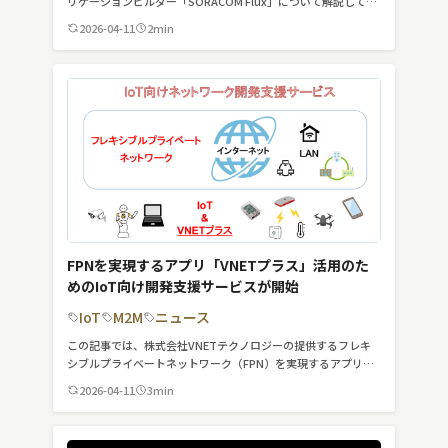
リケーションビルダー「SORACOM Flux」について解説してい
スマート物流
ます。
2026-04-11
2min
IoT
DX
ニュース
デジタルサイネージ
カメラ
Wi-Fi
FPNを実現するアプリ「VNETプラス」活用のた
SaaS
めのIoT向け開発支援サービスが開始
IoT
M2M
ニュース
AI
この記事では、株式会社VNETテクノロジーの提供するフレキ
おすすめ
シブルプライベートネットワーク（FPN）を実現するアプリ
「VNETプラス」について紹介しています。
2026-04-11
3min
SIM
スマホ