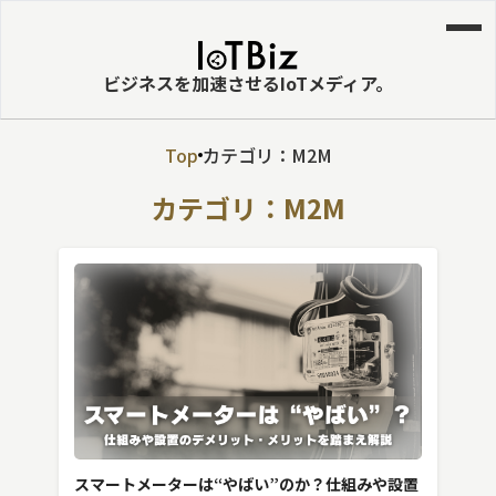
ビジネスを加速させるIoTメディア。
Top
カテゴリ：M2M
MVNE
カテゴリ：M2M
エッジ
LPWA
DaaS
IaaS
PaaS
ビッグデータ
MNO
スマートメーターは“やばい”のか？仕組みや設置