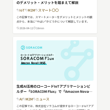
のデメリット・メリットを踏まえて解説
MVNO
IoT
M2M
スマート〇〇
スマート漁業
この記事では、スマートメーターをデメリットとメリットの観
点から、本当に“やばい”かどうかについて解説しています。
PR
2026-04-11
16min
5G
クラウド
M2M
VPN
スマート〇〇
スマート農業
生成AI活用のローコードIoTアプリケーションビ
ルダー「SORACOM Flux」で「Amazon Nova」
ドローン
が利用可能に
AI
M2M
ニュース
ロボット
この記事では、株式会社ソラコムが提供するローコードIoTアプ