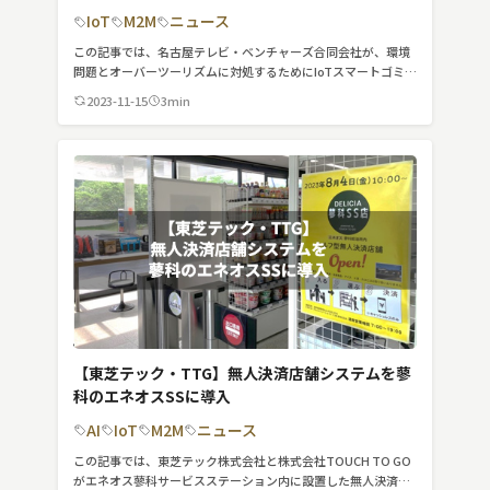
IoT
M2M
ニュース
この記事では、名古屋テレビ・ベンチャーズ合同会社が、環境
問題とオーバーツーリズムに対処するためにIoTスマートゴミ箱
「SmaGO」を提供し、それを実現するために「フォーステッ
2023-11-15
3min
ク社」に出資したことを紹介しています。
【東芝テック・TTG】無人決済店舗システムを蓼
科のエネオスSSに導入
AI
IoT
M2M
ニュース
この記事では、東芝テック株式会社と株式会社TOUCH TO GO
がエネオス蓼科サービスステーション内に設置した無人決済店