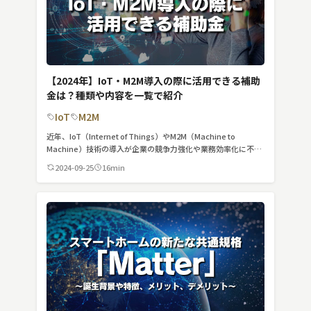
【2024年】IoT・M2M導入の際に活用できる補助
金は？種類や内容を一覧で紹介
IoT
M2M
近年、IoT（Internet of Things）やM2M（Machine to
Machine）技術の導入が企業の競争力強化や業務効率化に不可
欠とされています。これらの先端技術を導入する際には、さま
2024-09-25
16min
ざまな補助金制度が存在し、その活用が推奨されています。本
記事では、IoT・M2M導入に関連する補助金の種類や内容を一
覧で紹介します。