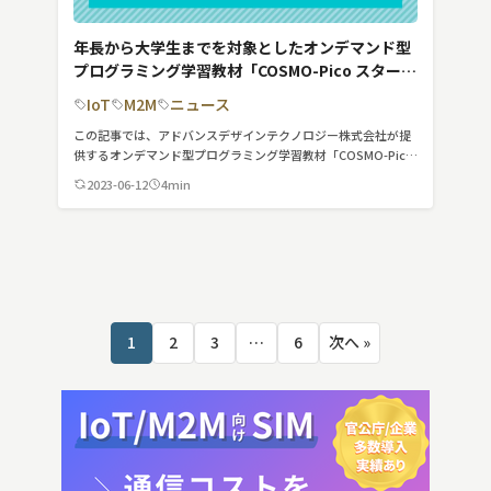
年長から大学生までを対象としたオンデマンド型
プログラミング学習教材「COSMO-Pico スタータ
ーキット」
IoT
M2M
ニュース
この記事では、アドバンスデザインテクノロジー株式会社が提
供するオンデマンド型プログラミング学習教材「COSMO-Pico
スターターキット」について詳しく紹介していきます。
2023-06-12
4min
投
1
2
3
…
6
次へ »
稿
の
ペ
ー
ジ
送