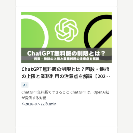
ChatGPT無料版の制限とは？回数・機能
の上限と業務利用の注意点を解説【2026
年最新】
AI
ChatGPT無料版でできること ChatGPTは、OpenAI社
が提供する対話…
2026-07-22
3min