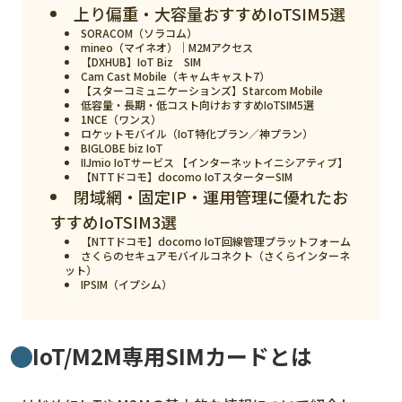
スマート物流
上り偏重・大容量おすすめIoTSIM5選
SORACOM（ソラコム）
IoT
mineo（マイネオ）｜M2Mアクセス
【DXHUB】IoT Biz SIM
Cam Cast Mobile（キャムキャスト7）
DX
【スターコミュニケーションズ】Starcom Mobile
低容量・長期・低コスト向けおすすめIoTSIM5選
ニュース
1NCE（ワンス）
ロケットモバイル（IoT特化プラン／神プラン）
デジタルサイネージ
BIGLOBE biz IoT
IIJmio IoTサービス 【インターネットイニシアティブ】
【NTTドコモ】docomo IoTスターターSIM
カメラ
閉域網・固定IP・運用管理に優れたお
Wi-Fi
すすめIoTSIM3選
【NTTドコモ】docomo IoT回線管理プラットフォーム
SaaS
さくらのセキュアモバイルコネクト（さくらインターネ
ット）
IPSIM（イプシム）
AI
おすすめ
IoT/M2M専用SIMカードとは
SIM
スマホ