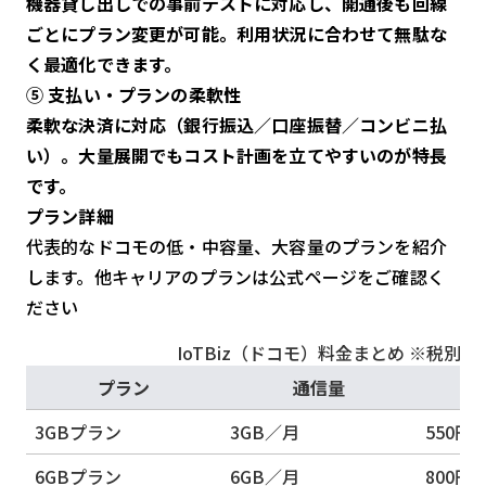
機器貸し出しでの事前テストに対応し、開通後も回線
ごとにプラン変更が可能。利用状況に合わせて無駄な
く最適化できます。
⑤ 支払い・プランの柔軟性
柔軟な決済に対応（銀行振込／口座振替／コンビニ払
い）。大量展開でもコスト計画を立てやすいのが特長
です。
プラン詳細
代表的なドコモの低・中容量、大容量のプランを紹介
します。他キャリアのプランは公式ページをご確認く
ださい
IoTBiz（ドコモ）料金まとめ ※税別
プラン
通信量
3GBプラン
3GB／月
550円
6GBプラン
6GB／月
800円