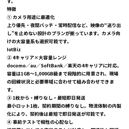
す。
特徴
① カメラ用途に最適化
上り優先・夜間バッチ・常時配信など、映像の“送り出
し”を止めない設計のプランが揃っています。カメラ向
けの大容量系も選択可能です。
IotBiz
② 4キャリア×大容量レンジ
docomo／au／SoftBank／楽天の4キャリアに対応。
容量は1GB〜1,000GB級まで段階的に用意され、現場
の回線状況と必要帯域に合わせて組み合わせできま
す。
③ 1枚から・縛りなし・最短即日発送
最小ロット1枚、契約期間の縛りなし。物流体制の内製
化により、契約後は最短で即日発送が可能です。
④ 事前テストで相性の心配なし