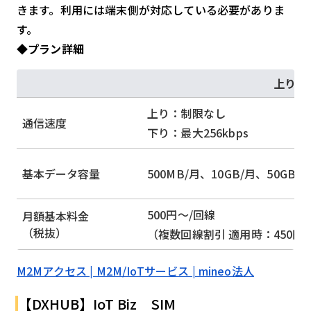
きます。利用には端末側が対応している必要がありま
す。
◆プラン詳細
上り高
上り：制限なし
通信速度
下り：最大256kbps
基本データ容量
500MB/月、10GB/月、50GB/
500円～/回線
月額基本料金
（税抜）
（複数回線割引 適用時：450円
M2Mアクセス | M2M/IoTサービス | mineo法人
【DXHUB】IoT Biz SIM