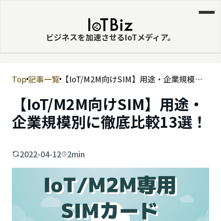
ビジネスを加速させるIoTメディア。
Top
記事一覧
【IoT/M2M向けSIM】用途・企業規模別
MVNE
に徹底比較13選！
【IoT/M2M向けSIM】用途・
エッジ
企業規模別に徹底比較13選！
LPWA
DaaS
2022-04-12
2min
IaaS
PaaS
ビッグデータ
MNO