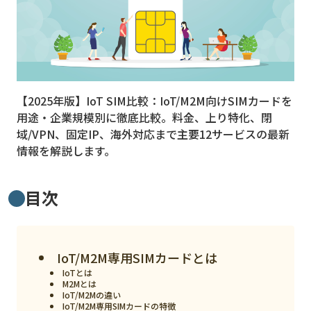
MVNO
スマート漁業
PR
【2025年版】IoT SIM比較：IoT/M2M向けSIMカードを
5G
用途・企業規模別に徹底比較。料金、上り特化、閉
クラウド
域/VPN、固定IP、海外対応まで主要12サービスの最新
情報を解説します。
M2M
VPN
目次
スマート〇〇
スマート農業
IoT/M2M専用SIMカードとは
ドローン
IoTとは
M2Mとは
ロボット
IoT/M2Mの違い
IoT/M2M専用SIMカードの特徴