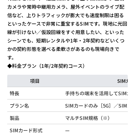
カメラや常時中継用カメラ、屋外イベントのライブ配
信など、上りトラフィックが膨大でも速度制限は困る
といったケースで非常に重宝するSIMです。現地に光回
線が引けない／仮設回線をすぐ用意したい、といった
シーンでも、短期レンタルや1年・2年契約などいくつ
かの契約形態を選べる柔軟さがあるのも現場向きで
す。
◆料金プラン（1年/2年契約コース）
項目
SIMカ
特長
手持ちの端末を活用してSIMだ
プラン名
SIMカードのみ［5G］／SIM
製品
マルチSIM規格（※）
SIMカード形式
—