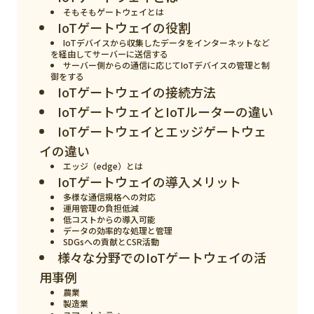
スマート物流
そもそもゲートウェイとは
IoTゲートウェイの役割
IoT
IoTデバイスから収集したデータをインターネットなど
を経由してサーバーに送信する
DX
サーバー側からの通信に応じてIoTデバイスの管理と制
御をする
ニュース
IoTゲートウェイの接続方法
IoTゲートウェイとIoTルーターの違い
デジタルサイネージ
IoTゲートウェイとエッジゲートウェ
カメラ
イの違い
エッジ（edge）とは
Wi-Fi
IoTゲートウェイの導入メリット
SaaS
多様な通信規格への対応
運用管理の負担低減
低コストからの導入可能
AI
データの効率的な処理と管理
SDGsへの貢献とCSR活動
おすすめ
様々な分野でのIoTゲートウェイの活
用事例
SIM
農業
製造業
スマホ