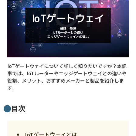
MVNO
スマート漁業
PR
5G
クラウド
IoTゲートウェイについて詳しく知りたいですか？本記
M2M
事では、IoTルーターやエッジゲートウェイとの違いや
VPN
役割、メリット、​​おすすめメーカーと製品を紹介しま
す。
スマート〇〇
スマート農業
目次
ドローン
ロボット
IoTゲートウェイとは