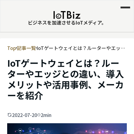
ビジネスを加速させるIoTメディア。
Top
記事一覧
IoTゲートウェイとは？ルーターやエッジ
MVNE
との違い、導入メリットや活用事例、​​メ
IoTゲートウェイとは？ルー
エッジ
ーカーを紹介
ターやエッジとの違い、導入
LPWA
メリットや活用事例、​​メーカ
DaaS
ーを紹介
IaaS
PaaS
2022-07-20
2min
ビッグデータ
MNO