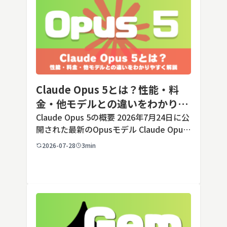
Claude Opus 5とは？性能・料
金・他モデルとの違いをわかりや
すく解説
Claude Opus 5の概要 2026年7月24日に公
開された最新のOpusモデル Claude Opus
5は、米国のAI企業Anthropic（アンソロピ
2026-07-28
3min
ック）が2026年7月24日に公開した最新の
Opusクラス […]