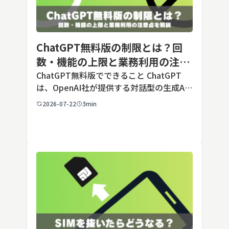
ChatGPT無料版の制限とは？回
数・機能の上限と業務利用の注意
点を解説【2026年最新】
ChatGPT無料版でできること ChatGPT
は、OpenAI社が提供する対話型の生成AI
サービスです。アカウントを登録すれば無
2026-07-22
3min
料で利用でき、2026年7月時点の無料版で
は、標準モデルとして「GPT-5.5 Insta
[…]