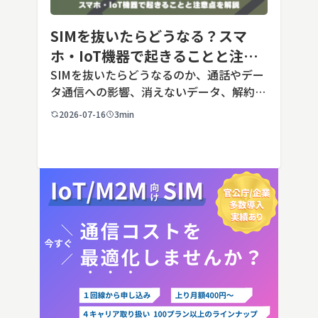
SIMを抜いたらどうなる？スマ
ホ・IoT機器で起きることと注意
点を解説
SIMを抜いたらどうなるのか、通話やデー
タ通信への影響、消えないデータ、解約や
端末譲渡時の注意点を整理。さらに法人・
2026-07-16
3min
IoT機器でSIMを抜いた場合の通信停止リ
スクと回線管理の考え方まで、現場担当者
向けにわかりやすく解説し […]