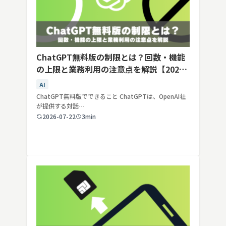
ChatGPT無料版の制限とは？回数・機能
の上限と業務利用の注意点を解説【2026
年最新】
AI
ChatGPT無料版でできること ChatGPTは、OpenAI社
が提供する対話…
2026-07-22
3min