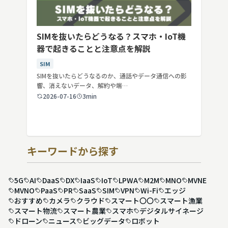
SIMを抜いたらどうなる？スマホ・IoT機
器で起きることと注意点を解説
SIM
SIMを抜いたらどうなるのか、通話やデータ通信への影
響、消えないデータ、解約や端…
2026-07-16
3min
キーワードから探す
5G
AI
DaaS
DX
IaaS
IoT
LPWA
M2M
MNO
MVNE
MVNO
PaaS
PR
SaaS
SIM
VPN
Wi-Fi
エッジ
おすすめ
カメラ
クラウド
スマート〇〇
スマート漁業
スマート物流
スマート農業
スマホ
デジタルサイネージ
ドローン
ニュース
ビッグデータ
ロボット