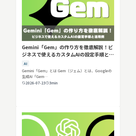
Gemini「Gem」の作り方を徹底解説！ビ
ジネスで使えるカスタムAIの設定手順と活
用例
AI
Gemini「Gem」とは Gem（ジェム）とは、Googleの
生成AI「Gem…
2026-07-23
3min