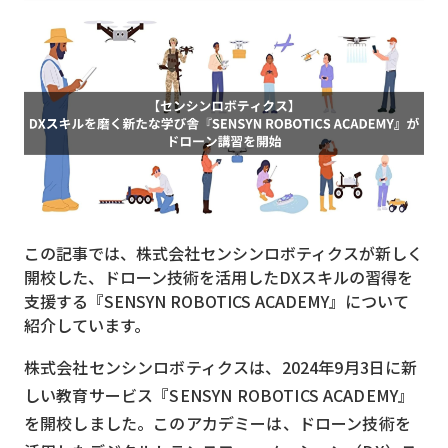
MVNO
スマート漁業
PR
5G
クラウド
M2M
この記事では、株式会社センシンロボティクスが新しく
VPN
開校した、ドローン技術を活用したDXスキルの習得を
支援する『SENSYN ROBOTICS ACADEMY』について
スマート〇〇
紹介しています。
スマート農業
株式会社センシンロボティクスは、2024年9月3日に新
ドローン
しい教育サービス『SENSYN ROBOTICS ACADEMY』
ロボット
を開校しました。このアカデミーは、ドローン技術を