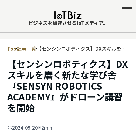
ビジネスを加速させるIoTメディア。
Top
記事一覧
【センシンロボティクス】DXスキルを磨
MVNE
く新たな学び舎『SENSYN ROBOTICS
【センシンロボティクス】DX
エッジ
ACADEMY』がドローン講習を開始
スキルを磨く新たな学び舎
LPWA
『SENSYN ROBOTICS
DaaS
ACADEMY』がドローン講習
IaaS
を開始
PaaS
ビッグデータ
2024-09-20
2min
MNO