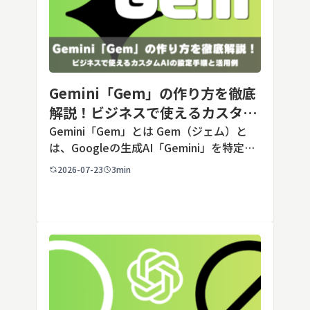
Gemini「Gem」の作り方を徹底
解説！ビジネスで使えるカスタム
AIの設定手順と活用例
Gemini「Gem」とは Gem（ジェム）と
は、Googleの生成AI「Gemini」を特定の
用途に合わせてカスタマイズできる機能で
2026-07-23
3min
す。あらかじめ役割や回答のルールを「カ
スタム指示」として登録しておくことで、
毎回長いプ […]