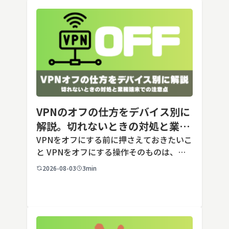
VPNのオフの仕方をデバイス別に
解説。切れないときの対処と業務
端末での注意点
VPNをオフにする前に押さえておきたいこ
と VPNをオフにする操作そのものは、ど
の端末でも数タップから数クリックで完了
2026-08-03
3min
します。ただし業務で使う端末の場合、手
順よりも「そもそも切ってよいのか」とい
う判断のほうが重要です。こ […]