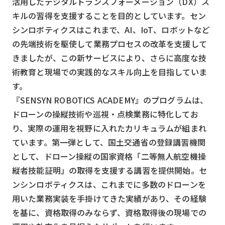
活用したデジタルトランスフォーメーション（DX）ス
スマート物流
キルの習得を支援することを目的としています。セン
IoT
シンロボティクスはこれまで、AI、IoT、ロボットなど
の先端技術を駆使して業務プロセスの改革を支援して
DX
きましたが、この新サービスにより、さらに高度な技
ニュース
術教育と現場での実践的なスキル向上を目指していま
デジタルサイネージ
す。
『SENSYN ROBOTICS ACADEMY』のプログラムは、
カメラ
ドローンの操縦技術や巡視・点検業務に特化してお
Wi-Fi
り、実際の運用を視野に入れたカリキュラムが組まれ
ています。第一弾として、国土交通省の登録講習機関
SaaS
として、ドローン操縦の国家資格「二等無人航空機操
AI
縦者技能証明」の取得を支援する講習を提供開始。セ
おすすめ
ンシンロボティクスは、これまでに多数のドローンを
用いた業務実装を手掛けてきた実績があり、その経験
SIM
を基に、資格取得のみならず、資格取得後の現場での
スマホ