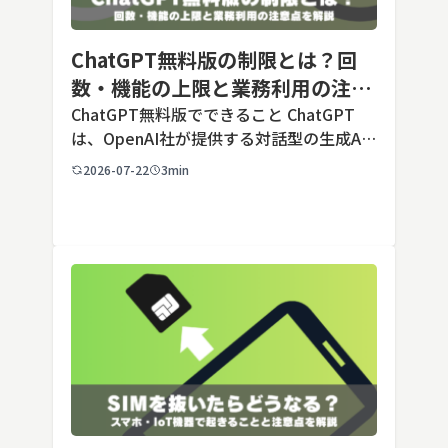
ChatGPT無料版の制限とは？回
数・機能の上限と業務利用の注意
点を解説【2026年最新】
ChatGPT無料版でできること ChatGPT
は、OpenAI社が提供する対話型の生成AI
サービスです。アカウントを登録すれば無
2026-07-22
3min
料で利用でき、2026年7月時点の無料版で
は、標準モデルとして「GPT-5.5 Insta
[…]