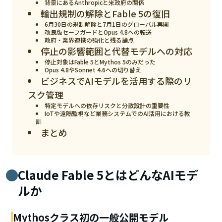
背景にあるAnthropicと米政府の関係
スマート物流
輸出規制の解除とFable 5の復旧
IoT
6月30日の規制解除と7月1日のグローバル再開
改良版セーフガードとOpus 4.8への転送
政府・業界連携の強化と残る論点
DX
停止の影響範囲と代替モデルへの対応
ニュース
停止対象はFable 5とMythos 5のみだった
Opus 4.8やSonnet 4.6への切り替え
ビジネスでAIモデルを活用する際のリ
デジタルサイネージ
スク管理
カメラ
特定モデルへの依存リスクと分散設計の重要性
IoTや遠隔監視など業務システムでのAI活用における教
Wi-Fi
訓
まとめ
SaaS
AI
Claude Fable 5とはどんなAIモデ
おすすめ
ルか
SIM
Mythosクラス初の一般公開モデル
スマホ