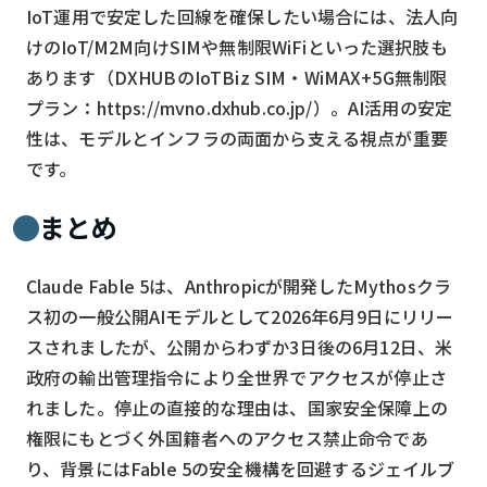
IoT運用で安定した回線を確保したい場合には、法人向
けのIoT/M2M向けSIMや無制限WiFiといった選択肢も
あります（DXHUBのIoTBiz SIM・WiMAX+5G無制限
プラン：https://mvno.dxhub.co.jp/）。AI活用の安定
性は、モデルとインフラの両面から支える視点が重要
です。
まとめ
Claude Fable 5は、Anthropicが開発したMythosクラ
ス初の一般公開AIモデルとして2026年6月9日にリリー
スされましたが、公開からわずか3日後の6月12日、米
政府の輸出管理指令により全世界でアクセスが停止さ
れました。停止の直接的な理由は、国家安全保障上の
権限にもとづく外国籍者へのアクセス禁止命令であ
り、背景にはFable 5の安全機構を回避するジェイルブ