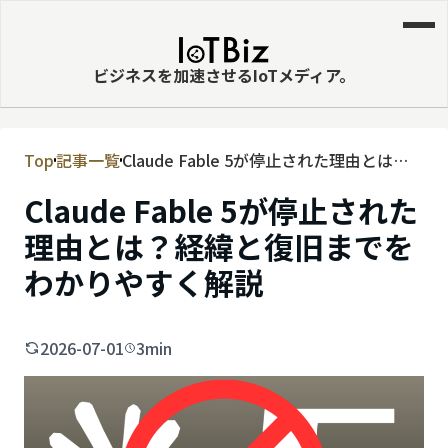
ビジネスを加速させるIoTメディア。
Top
記事一覧
Claude Fable 5が停止された理由とは？
MVNE
経緯と復旧までをわかりやすく解説
Claude Fable 5が停止された
エッジ
理由とは？経緯と復旧までを
LPWA
わかりやすく解説
DaaS
IaaS
2026-07-01
3min
PaaS
ビッグデータ
MNO