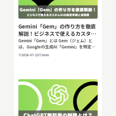
Gemini「Gem」の作り方を徹底
解説！ビジネスで使えるカスタム
AIの設定手順と活用例
Gemini「Gem」とは Gem（ジェム）と
は、Googleの生成AI「Gemini」を特定の
用途に合わせてカスタマイズできる機能で
2026-07-23
3min
す。あらかじめ役割や回答のルールを「カ
スタム指示」として登録しておくことで、
毎回長いプ […]