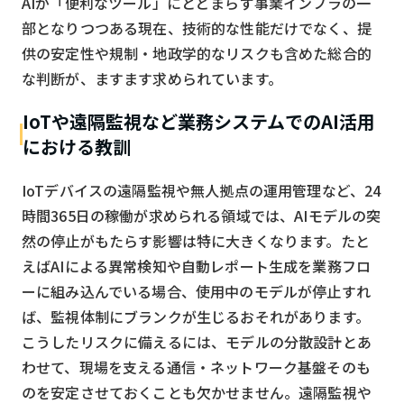
AIが「便利なツール」にとどまらず事業インフラの一
部となりつつある現在、技術的な性能だけでなく、提
供の安定性や規制・地政学的なリスクも含めた総合的
な判断が、ますます求められています。
IoTや遠隔監視など業務システムでのAI活用
における教訓
IoTデバイスの遠隔監視や無人拠点の運用管理など、24
時間365日の稼働が求められる領域では、AIモデルの突
然の停止がもたらす影響は特に大きくなります。たと
えばAIによる異常検知や自動レポート生成を業務フロ
ーに組み込んでいる場合、使用中のモデルが停止すれ
ば、監視体制にブランクが生じるおそれがあります。
こうしたリスクに備えるには、モデルの分散設計とあ
わせて、現場を支える通信・ネットワーク基盤そのも
のを安定させておくことも欠かせません。遠隔監視や