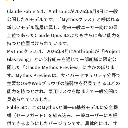
検索する
リセット
Claude Fable 5は、Anthropicが2026年6月9日に一般
公開したAIモデルです。「Mythosクラス」と呼ばれる
新しいモデル階層に属し、従来一般ユーザー向けの最
上位であったClaude Opus 4.8よりもさらに高い能力を
持つと位置づけられています。
Mythosクラスは、2026年4月にAnthropicが「Project
Glasswing」という枠組みを通じて一部組織に限定公
開した「Claude Mythos Preview」にさかのぼりま
す。Mythos Previewは、サイバーセキュリティ分野で
主要なOSやWebブラウザの脆弱性を発見できるほどの
能力を持つとされ、悪用リスクを踏まえて一般公開は
見送られていました。
Fable 5は、このMythosと同一の基盤モデルに安全機
構（セーフガード）を組み込み、一般ユーザーにも提
供できるようにしたバージョンです。具体的には、サ