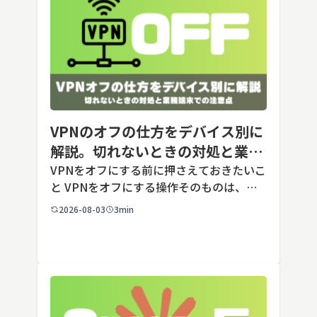
VPNのオフの仕方をデバイス別に
解説。切れないときの対処と業務
端末での注意点
VPNをオフにする前に押さえておきたいこ
と VPNをオフにする操作そのものは、ど
の端末でも数タップから数クリックで完了
2026-08-03
3min
します。ただし業務で使う端末の場合、手
順よりも「そもそも切ってよいのか」とい
う判断のほうが重要です。こ […]