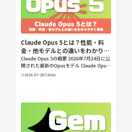
Claude Opus 5とは？性能・料
金・他モデルとの違いをわかりや
すく解説
Claude Opus 5の概要 2026年7月24日に公
開された最新のOpusモデル Claude Opus
5は、米国のAI企業Anthropic（アンソロピ
2026-07-28
3min
ック）が2026年7月24日に公開した最新の
Opusクラス […]