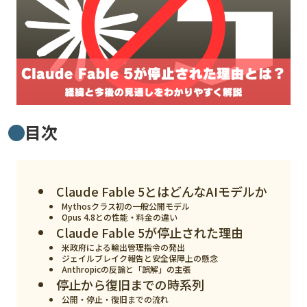
MVNO
スマート漁業
PR
5G
クラウド
目次
M2M
VPN
Claude Fable 5とはどんなAIモデルか
スマート〇〇
Mythosクラス初の一般公開モデル
Opus 4.8との性能・料金の違い
Claude Fable 5が停止された理由
スマート農業
米政府による輸出管理指令の発出
ジェイルブレイク報告と安全保障上の懸念
ドローン
Anthropicの反論と「誤解」の主張
停止から復旧までの時系列
ロボット
公開・停止・復旧までの流れ