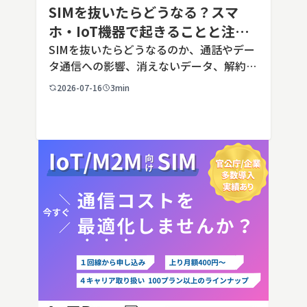
SIMを抜いたらどうなる？スマ
ホ・IoT機器で起きることと注意
点を解説
SIMを抜いたらどうなるのか、通話やデー
タ通信への影響、消えないデータ、解約や
端末譲渡時の注意点を整理。さらに法人・
2026-07-16
3min
IoT機器でSIMを抜いた場合の通信停止リ
スクと回線管理の考え方まで、現場担当者
向けにわかりやすく解説し […]