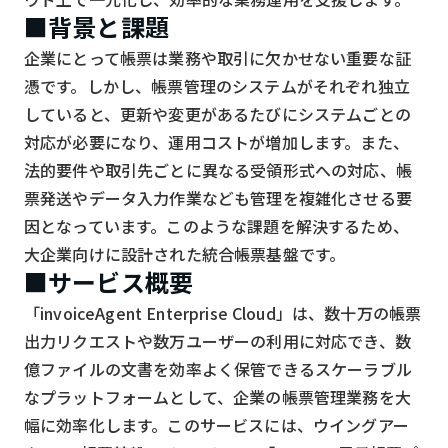
スマート物流
■背景と課題
IoT
企業にとって帳票は業務や取引に欠かせない重要な証
憑です。しかし、帳票管理のシステムがそれぞれ独立
DX
していると、更新や変更があるたびにシステムごとの
ニュース
対応が必要になり、運用コストが増加します。また、
デジタルサイネージ
法的要件や取引先ごとに異なる受領形式への対応、帳
票発送やデータ入力作業なども管理を複雑化させる要
カメラ
因となっています。このような課題を解決するため、
Wi-Fi
大企業向けに設計された統合帳票基盤です。
■サービス概要
SaaS
「invoiceAgent Enterprise Cloud」は、数十万の帳票
AI
出力リクエストや数万ユーザーの利用に対応でき、数
おすすめ
億ファイルの文書を効率よく保管できるスケーラブル
なプラットフォームとして、企業の帳票管理業務を大
SIM
幅に効率化します。このサービスには、ウイングアー
スマホ