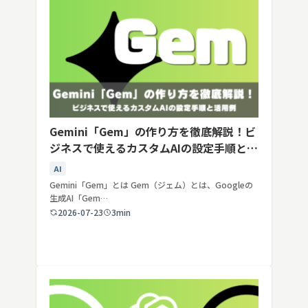
Gemini「Gem」の作り方を徹底解説！ビ
ジネスで使えるカスタムAIの設定手順と活
用例
AI
Gemini「Gem」とは Gem（ジェム）とは、Googleの
生成AI「Gem…
2026-07-23
3min