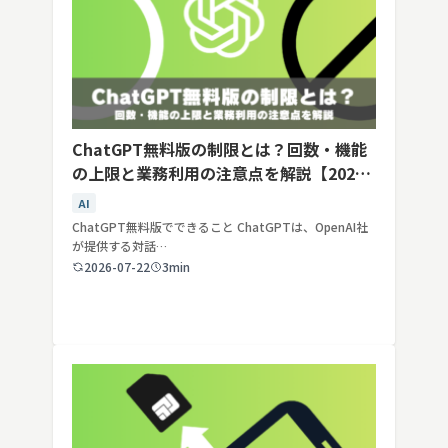
ChatGPT無料版の制限とは？回数・機能
の上限と業務利用の注意点を解説【2026
年最新】
AI
ChatGPT無料版でできること ChatGPTは、OpenAI社
が提供する対話…
2026-07-22
3min