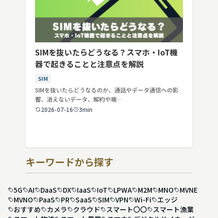
SIMを抜いたらどうなる？スマホ・IoT機
器で起きることと注意点を解説
SIM
SIMを抜いたらどうなるのか、通話やデータ通信への影
響、消えないデータ、解約や端…
2026-07-16
3min
キーワードから探す
5G
AI
DaaS
DX
IaaS
IoT
LPWA
M2M
MNO
MVNE
MVNO
PaaS
PR
SaaS
SIM
VPN
Wi-Fi
エッジ
おすすめ
カメラ
クラウド
スマート〇〇
スマート漁業