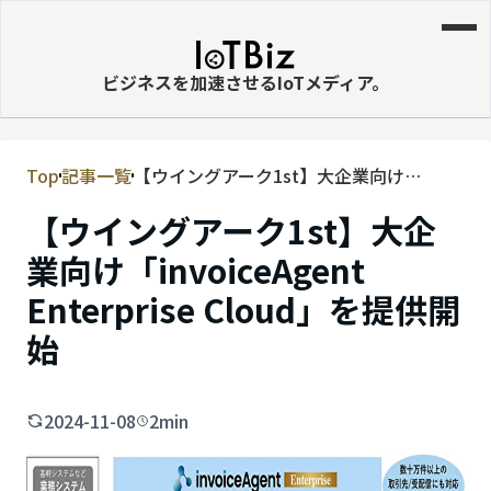
ビジネスを加速させるIoTメディア。
Top
記事一覧
【ウイングアーク1st】大企業向け
MVNE
「invoiceAgent Enterprise Cloud」を提
【ウイングアーク1st】大企
エッジ
供開始
業向け「invoiceAgent
LPWA
Enterprise Cloud」を提供開
DaaS
始
IaaS
PaaS
2024-11-08
2min
ビッグデータ
MNO