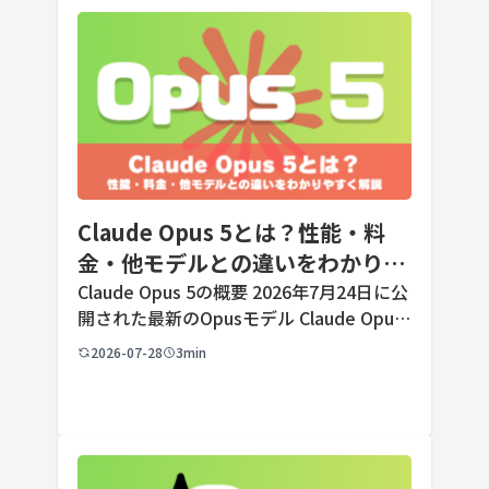
Claude Opus 5とは？性能・料
金・他モデルとの違いをわかりや
すく解説
Claude Opus 5の概要 2026年7月24日に公
開された最新のOpusモデル Claude Opus
5は、米国のAI企業Anthropic（アンソロピ
2026-07-28
3min
ック）が2026年7月24日に公開した最新の
Opusクラス […]