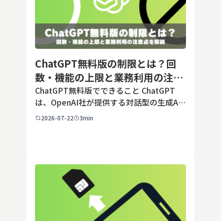
ChatGPT無料版の制限とは？回
数・機能の上限と業務利用の注意
点を解説【2026年最新】
ChatGPT無料版でできること ChatGPT
は、OpenAI社が提供する対話型の生成AI
サービスです。アカウントを登録すれば無
2026-07-22
3min
料で利用でき、2026年7月時点の無料版で
は、標準モデルとして「GPT-5.5 Insta
[…]