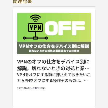
関連記事
VPNのオフの仕方をデバイス別に
解説。切れないときの対処と業務
端末での注意点
VPNをオフにする前に押さえておきたいこ
と VPNをオフにする操作そのものは、ど
の端末でも数タップから数クリックで完了
2026-08-03
3min
します。ただし業務で使う端末の場合、手
順よりも「そもそも切ってよいのか」とい
う判断のほうが重要です。こ […]