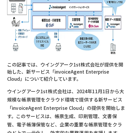
MVNO
スマート漁業
PR
5G
クラウド
この記事では、ウイングアーク1st株式会社が提供を開
M2M
始した、新サービス「invoiceAgent Enterprise
VPN
Cloud」について紹介しています。
スマート〇〇
ウイングアーク1st株式会社は、2024年11月1日から大
規模な帳票管理をクラウド環境で提供する新サービス
スマート農業
「invoiceAgent Enterprise Cloud」の提供を開始しま
ドローン
す。このサービスは、帳票生成、印刷管理、文書保
管、電子帳簿保管など、企業の重要な帳票管理をクラ
ロボット
ウド上で一元化し、効率的な業務運用を支援します。