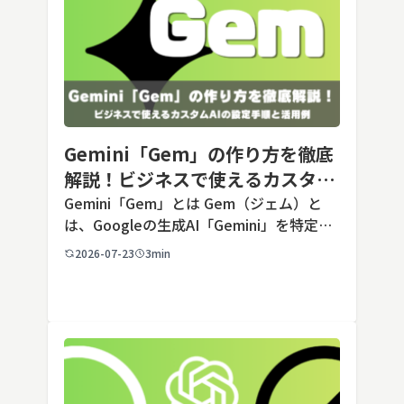
Gemini「Gem」の作り方を徹底
解説！ビジネスで使えるカスタム
AIの設定手順と活用例
Gemini「Gem」とは Gem（ジェム）と
は、Googleの生成AI「Gemini」を特定の
用途に合わせてカスタマイズできる機能で
2026-07-23
3min
す。あらかじめ役割や回答のルールを「カ
スタム指示」として登録しておくことで、
毎回長いプ […]