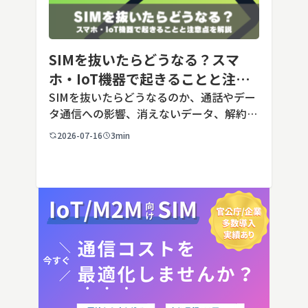
SIMを抜いたらどうなる？スマ
ホ・IoT機器で起きることと注意
点を解説
SIMを抜いたらどうなるのか、通話やデー
タ通信への影響、消えないデータ、解約や
端末譲渡時の注意点を整理。さらに法人・
2026-07-16
3min
IoT機器でSIMを抜いた場合の通信停止リ
スクと回線管理の考え方まで、現場担当者
向けにわかりやすく解説し […]