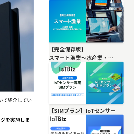
【完全保存版】
スマート漁業〜水産業・
漁業IoT/M2M活用事例や製品の総
ついて紹介してい
【SIMプラン】IoTセンサー
ングを実施しま