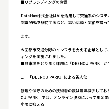
ロボット
■リブランディングの背景
スマート物流
DataHax株式会社はAIを活用して交通系のシ
IoT
識率99%を維持するなど、高い信頼と実績を誇っ
DX
ます。
ニュース
デジタルサイネー
今回都市交通分野のインフラを支える企業として
ィングを実施されました。
カメラ
■駐車場をとりまく課題に「DEENOU PARK」
Wi-Fi
SaaS
1. 「DEENOU PARK」による省人化
AI
修理や保守のための技術者の数は毎年減少しており
おすすめ
OU PARK」では、オンライン決済によって集金
小限に抑える
SIM