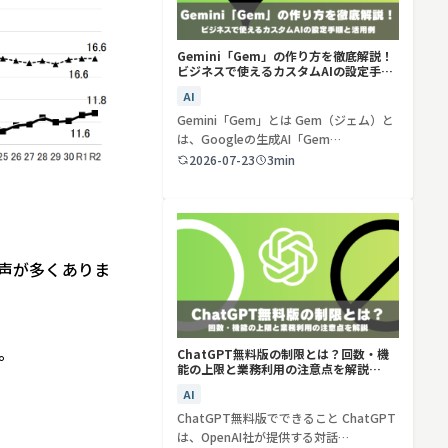
Gemini「Gem」の作り方を徹底解説！
ビジネスで使えるカスタムAIの設定手順
と活用例
AI
Gemini「Gem」とは Gem（ジェム）と
は、Googleの生成AI「Gem…
2026-07-23
3min
声が多くありま
。
ChatGPT無料版の制限とは？回数・機
能の上限と業務利用の注意点を解説
【2026年最新】
AI
ChatGPT無料版でできること ChatGPT
は、OpenAI社が提供する対話…