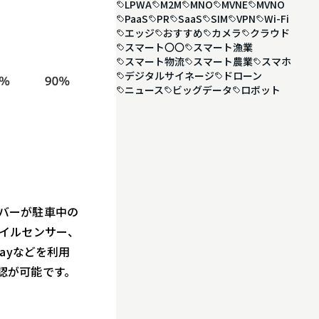
LPWA
M2M
MNO
MVNE
MVNO
PaaS
PR
SaaS
SIM
VPN
Wi-Fi
エッジ
おすすめ
カメラ
クラウド
スマート〇〇
スマート漁業
スマート物流
スマート農業
スマホ
デジタルサイネージ
ドローン
ニュース
ビッグデータ
ロボット
ーバーが駐車中の
イルセンサー、
ayなどを利用
認が可能です。