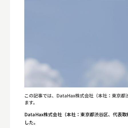
MNO
MVNO
スマート漁業
PR
5G
クラウド
M2M
VPN
この記事では、DataHax株式会社（本社：東京都
スマート〇〇
ます。
スマート農業
DataHax株式会社（本社：東京都渋谷区、代表取
ドローン
した。