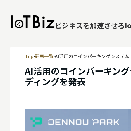
ビジネスを加速させるI
Top
記事一覧
AI活用のコインパーキングシステム「
MVNE
AI活用のコインパーキングシ
エッジ
ディングを発表
LPWA
DaaS
IaaS
PaaS
ビッグデータ