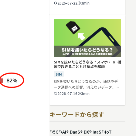
2026-07-22
3min
SIMを抜いたらどうなる？スマホ・IoT機
器で起きることと注意点を解説
SIM
SIMを抜いたらどうなるのか、通話やデ
ータ通信への影響、消えないデータ、解
約や端…
2026-07-16
3min
キーワードから探す
5G
AI
DaaS
DX
IaaS
IoT