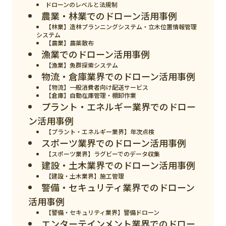
スマート物流
ドローンのレベルと法規制
農業・林業でのドローン活用事例
IoT
【林業】造林プランニングシステム・立木位置情報管理
システム
【農業】農薬散布
DX
漁業でのドローン活用事例
ニュース
【漁業】魚群探索システム
物流・倉庫業界でのドローン活用事例
デジタルサイネージ
【物流】一般消費者向け配送サービス
【倉庫】自動在庫管理・棚卸作業
カメラ
プラント・エネルギー業界でのドロー
ン活用事例
Wi-Fi
【プラント・エネルギー業界】年次点検
スポーツ業界でのドローン活用事例
SaaS
【スポーツ業界】ラグビーでのデータ収集
AI
建設・土木業界でのドローン活用事例
【建設・土木業界】施工管理
おすすめ
警備・セキュリティ業界でのドローン
活用事例
SIM
【警備・セキュリティ業界】警備ドローン
スマホ
エンターテインメント業界でのドロー