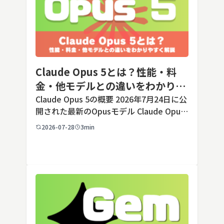
Claude Opus 5とは？性能・料
金・他モデルとの違いをわかりや
すく解説
Claude Opus 5の概要 2026年7月24日に公
開された最新のOpusモデル Claude Opus
5は、米国のAI企業Anthropic（アンソロピ
2026-07-28
3min
ック）が2026年7月24日に公開した最新の
Opusクラス […]