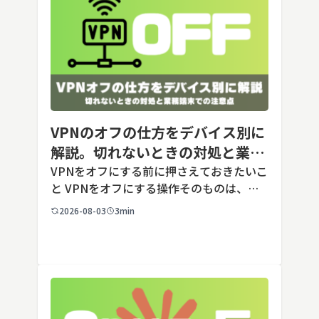
VPNのオフの仕方をデバイス別に
解説。切れないときの対処と業務
端末での注意点
VPNをオフにする前に押さえておきたいこ
と VPNをオフにする操作そのものは、ど
の端末でも数タップから数クリックで完了
2026-08-03
3min
します。ただし業務で使う端末の場合、手
順よりも「そもそも切ってよいのか」とい
う判断のほうが重要です。こ […]