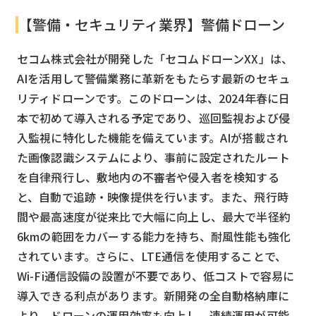
【警備・セキュリティ業界】警備ドローン
セコム株式会社が開発した「セコムドローンXX」は、
AIを活用して警備業務に革新をもたらす最新のセキュ
リティドローンです。このドローンは、2024年春に日
本で初めて導入される予定であり、巡回監視および侵
入監視に特化した機能を備えています。AIが搭載され
た画像認識システムにより、事前に設定されたルート
を自律飛行し、敷地内の不審者や侵入者を検知する
と、自動で追跡・映像提供を行います。また、飛行時
間や最高速度が従来比で大幅に向上し、最大で半径約
6kmの範囲をカバーする能力を持ち、耐風性能も強化
されています。さらに、LTE通信を使用することで、
Wi-Fi通信設備の設置が不要であり、低コストで容易に
導入できる利点があります。新開発の全自動格納庫に
より、ドローンの運用効率も向上し、連続運用が可能