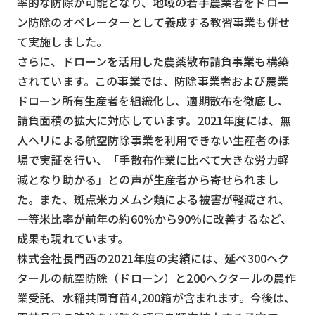
率的な防除が可能となり、地域の若手農業者をドロー
ン防除のオペレーターとして養成する教習事業も併せ
て実施しました。
さらに、ドローンを活用した農薬散布請負事業も構築
されています。この事業では、防除事業者および農業
ドローン所有生産者を組織化し、適期散布を徹底し、
請負面積の拡大に対応しています。2021年度には、無
人ヘリによる航空防除事業を利用できない生産者のほ
場で実証を行い、「手散布作業に比べて大きな労力軽
減となり助かる」との声が生産者から寄せられまし
た。また、斑点米カメムシ類による被害が軽減され、
一等米比率が前年の約60％から90％に改善するなど、
成果も現れています。
株式会社長門西の2021年度の実績には、延べ300ヘク
タールの航空防除（ドローン）と200ヘクタールの農作
業受託、水稲共同育苗4,200箱が含まれます。今後は、