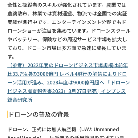
全性と操縦者のスキルが強化されています。農業では
農薬散布、林業では資材運搬、物流では全国での実証
実験が進行中です。エンターテインメント分野でもド
ローンショーが注目を集めています。ドローンスクール
やバッテリー、保険などの周辺サービス市場も拡大し
ており、ドローン市場は多方面で急速に成長していま
す。
（参考）2022年度のドローンビジネス市場規模は前年
比33.7％増の3086億円 レベル4飛行の解禁によりドロ
ーン活用が進み、2028年度は9000億円超へ 『ドローン
ビジネス調査報告書2023』3月27日発売 | インプレス
総合研究所
ドローンの普及の背景
ドローン、正式には無人航空機（UAV: Unmanned
Aerial Vehicle）、は近年その活用範囲を広げていま