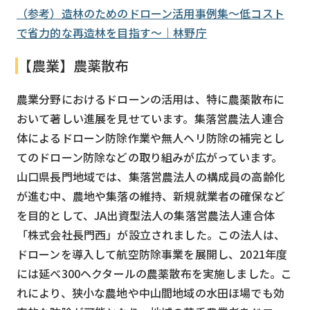
（参考）造林のためのドローン活用事例集～低コスト
で省力的な再造林を目指す～｜林野庁
【農業】農薬散布
農業分野におけるドローンの活用は、特に農薬散布に
おいて著しい進展を見せています。集落営農法人連合
体によるドローン防除作業や無人ヘリ防除の補完とし
てのドローン防除などの取り組みが広がっています。
山口県長門地域では、集落営農法人の構成員の高齢化
が進む中、農地や集落の維持、新規就業者の確保など
を目的として、JA出資型法人の集落営農法人連合体
「株式会社長門西」が設立されました。この法人は、
ドローンを導入して航空防除事業を展開し、2021年度
には延べ300ヘクタールの農薬散布を実施しました。こ
れにより、狭小な農地や中山間地域の水田ほ場でも効