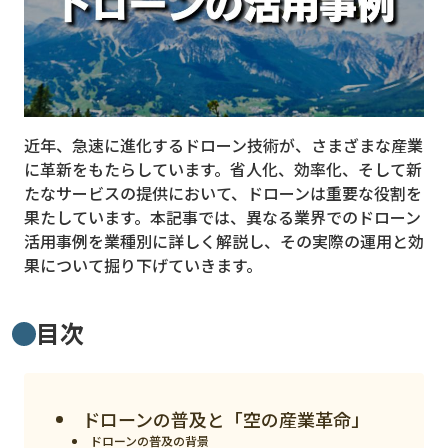
MVNO
スマート漁業
PR
近年、急速に進化するドローン技術が、さまざまな産業
5G
に革新をもたらしています。省人化、効率化、そして新
クラウド
たなサービスの提供において、ドローンは重要な役割を
果たしています。本記事では、異なる業界でのドローン
M2M
活用事例を業種別に詳しく解説し、その実際の運用と効
VPN
果について掘り下げていきます。
スマート〇〇
目次
スマート農業
ドローン
ドローンの普及と「空の産業革命」
ロボット
ドローンの普及の背景