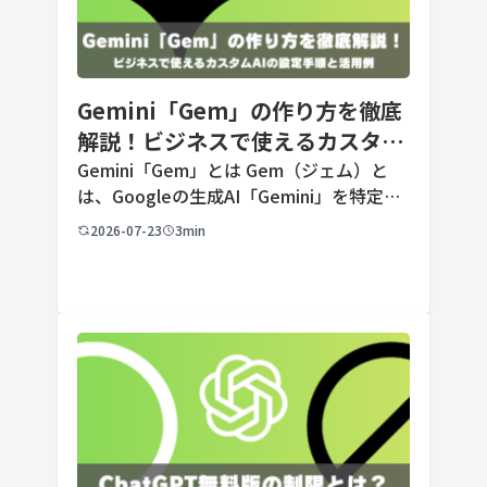
Gemini「Gem」の作り方を徹底
解説！ビジネスで使えるカスタム
AIの設定手順と活用例
Gemini「Gem」とは Gem（ジェム）と
は、Googleの生成AI「Gemini」を特定の
用途に合わせてカスタマイズできる機能で
2026-07-23
3min
す。あらかじめ役割や回答のルールを「カ
スタム指示」として登録しておくことで、
毎回長いプ […]