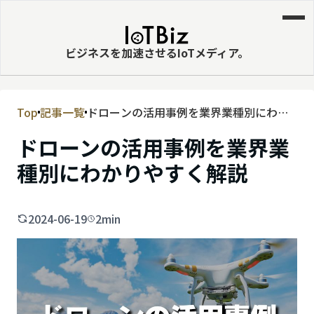
ビジネスを加速させるIoTメディア。
Top
記事一覧
ドローンの活用事例を業界業種別にわか
MVNE
りやすく解説
ドローンの活用事例を業界業
エッジ
種別にわかりやすく解説
LPWA
DaaS
2024-06-19
2min
IaaS
PaaS
ビッグデータ
MNO