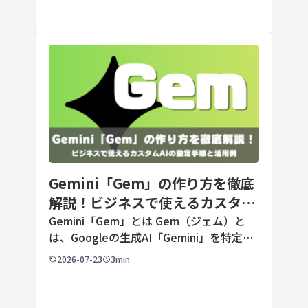
Opusクラス […]
Gemini「Gem」の作り方を徹底
解説！ビジネスで使えるカスタム
AIの設定手順と活用例
Gemini「Gem」とは Gem（ジェム）と
は、Googleの生成AI「Gemini」を特定の
用途に合わせてカスタマイズできる機能で
2026-07-23
3min
す。あらかじめ役割や回答のルールを「カ
スタム指示」として登録しておくことで、
毎回長いプ […]