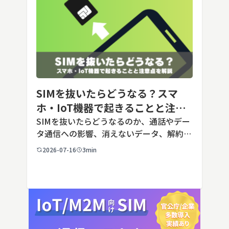
SIMを抜いたらどうなる？スマ
ホ・IoT機器で起きることと注意
点を解説
SIMを抜いたらどうなるのか、通話やデー
タ通信への影響、消えないデータ、解約や
端末譲渡時の注意点を整理。さらに法人・
2026-07-16
3min
IoT機器でSIMを抜いた場合の通信停止リ
スクと回線管理の考え方まで、現場担当者
向けにわかりやすく解説し […]