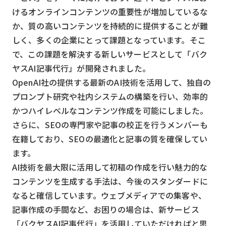
スマート物流
けるオンラインコンテンツの重要性が増加しているな
IoT
か、質の高いコンテンツを持続的に提供することが難
しく、多くの企業にとって課題となっています。そこ
DX
で、この課題を解決する新しいサービスとして「バク
ニュース
ヤスAI記事代行」が開発されました。
OpenAI社の提供する最新のAI技術を活用して、独自の
デジタルサイネージ
プロンプト研究や社内システムの構築を行い、効率的
カメラ
かつハイレベルなコンテンツ作成を可能にしました。
Wi-Fi
さらに、SEOの専門家や記事の校正を行うメンバーも
在籍しており、SEOの最適化と記事の質を確保してい
SaaS
ます。
AI
AI技術を最大限に活用して初稿の作成を行い魅力的な
コンテンツを生成する手法は、今後のスタンダードに
おすすめ
なると確信しています。ウェブメディアでの集客や、
SIM
記事作成の手間など、お困りの場合は、新サービス
スマホ
「バクヤスAI記事代行」を活用していただければと思