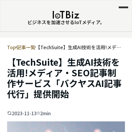
ビジネスを加速させるIoTメディア。
Top
記事一覧
【TechSuite】生成AI技術を活用!メディ
MVNE
ア・SEO記事制作サービス「バクヤスAI
【TechSuite】生成AI技術を
エッジ
記事代行」提供開始
活用!メディア・SEO記事制
LPWA
作サービス「バクヤスAI記事
DaaS
代行」提供開始
IaaS
PaaS
2023-11-13
2min
ビッグデータ
MNO