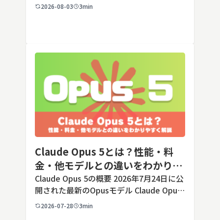
の端末でも数タップから数クリックで完了
2026-08-03
3min
します。ただし業務で使う端末の場合、手
順よりも「そもそも切ってよいのか」とい
う判断のほうが重要です。こ […]
Claude Opus 5とは？性能・料
金・他モデルとの違いをわかりや
すく解説
Claude Opus 5の概要 2026年7月24日に公
開された最新のOpusモデル Claude Opus
5は、米国のAI企業Anthropic（アンソロピ
2026-07-28
3min
ック）が2026年7月24日に公開した最新の