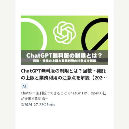
ChatGPT無料版の制限とは？回数・機能
の上限と業務利用の注意点を解説【2026
年最新】
AI
ChatGPT無料版でできること ChatGPTは、OpenAI社
が提供する対話…
2026-07-22
3min