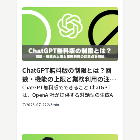
ChatGPT無料版の制限とは？回
数・機能の上限と業務利用の注意
点を解説【2026年最新】
ChatGPT無料版でできること ChatGPT
は、OpenAI社が提供する対話型の生成AI
サービスです。アカウントを登録すれば無
2026-07-22
3min
料で利用でき、2026年7月時点の無料版で
は、標準モデルとして「GPT-5.5 Insta
[…]