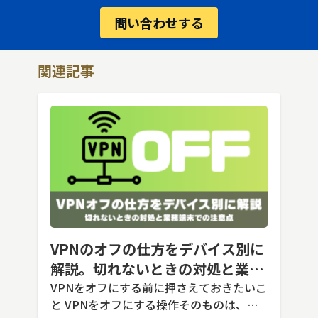
問い合わせする
関連記事
VPNのオフの仕方をデバイス別に
解説。切れないときの対処と業務
端末での注意点
VPNをオフにする前に押さえておきたいこ
と VPNをオフにする操作そのものは、ど