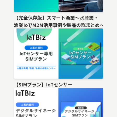
【完全保存版】スマート漁業〜水産業・
漁業IoT/M2M活用事例や製品の総まとめ〜
【SIMプラン】IoTセンサー