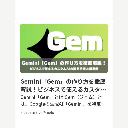
ック）が2026年7月24日に公開した最新の
Opusクラス […]
Gemini「Gem」の作り方を徹底
解説！ビジネスで使えるカスタム
AIの設定手順と活用例
Gemini「Gem」とは Gem（ジェム）と
は、Googleの生成AI「Gemini」を特定の
用途に合わせてカスタマイズできる機能で
2026-07-23
3min
す。あらかじめ役割や回答のルールを「カ
スタム指示」として登録しておくことで、