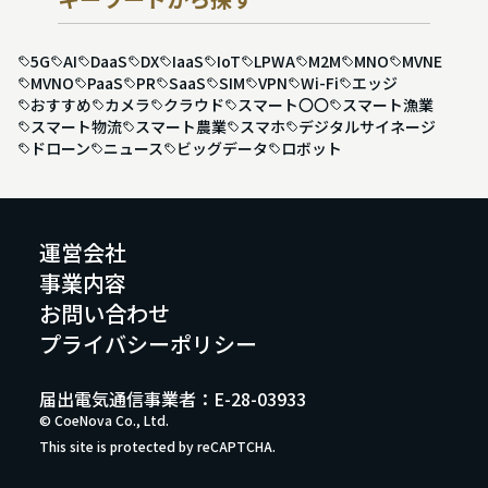
5G
AI
DaaS
DX
IaaS
IoT
LPWA
M2M
MNO
MVNE
MVNO
PaaS
PR
SaaS
SIM
VPN
Wi-Fi
エッジ
おすすめ
カメラ
クラウド
スマート〇〇
スマート漁業
スマート物流
スマート農業
スマホ
デジタルサイネージ
ドローン
ニュース
ビッグデータ
ロボット
運営会社
事業内容
お問い合わせ
プライバシーポリシー
届出電気通信事業者：E-28-03933
© CoeNova Co., Ltd.
This site is protected by reCAPTCHA.