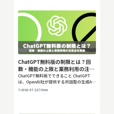
毎回長いプ […]
ChatGPT無料版の制限とは？回
数・機能の上限と業務利用の注意
点を解説【2026年最新】
ChatGPT無料版でできること ChatGPT
は、OpenAI社が提供する対話型の生成AI
サービスです。アカウントを登録すれば無
2026-07-22
3min
料で利用でき、2026年7月時点の無料版で
は、標準モデルとして「GPT-5.5 Insta
[…]