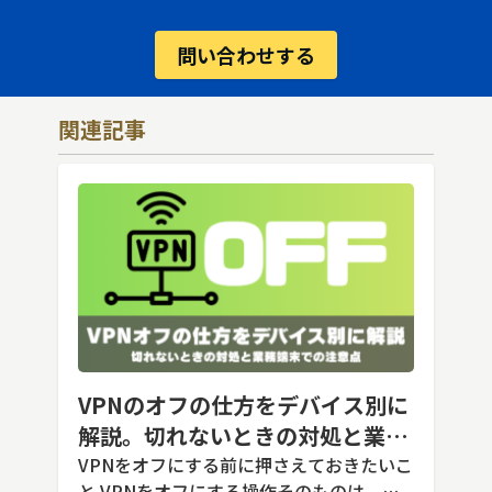
問い合わせする
関連記事
VPNのオフの仕方をデバイス別に
解説。切れないときの対処と業務
端末での注意点
VPNをオフにする前に押さえておきたいこ
と VPNをオフにする操作そのものは、ど