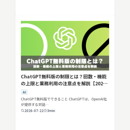
ChatGPT無料版の制限とは？回数・機能
の上限と業務利用の注意点を解説【2026
年最新】
AI
ChatGPT無料版でできること ChatGPTは、OpenAI社
が提供する対話…
2026-07-22
3min