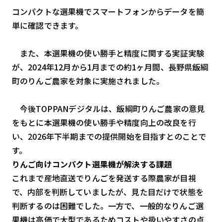
スマート物流
コンパクトな選果機でスマートフォンからデータを簡
IoT
単に確認できます。
DX
また、本選果機の使い勝手と精度に関する実証実験
ニュース
が、2024年12月から1月までの約1ヶ月間、長野県飯綱
町のりんご農家を対象に実施されました。
デジタルサイネージ
カメラ
今後TOPPANデジタルは、飯綱町りんご農家の意見
Wi-Fi
をもとに本選果機の使い勝手や精度向上の改良を行
い、2026年下半期までの提供開始を目指すとのことで
SaaS
す。
AI
りんご向けコンパクト選果機が解決する課題
これまで産地直送でりんごを発送する際農家が目視
おすすめ
で、内部を判断していましたが、見た目だけで状態を
SIM
判断するのは困難でした。一方で、一般的なりんご選
スマホ
果機は高価で大型であるためコストや扱いやすさの点