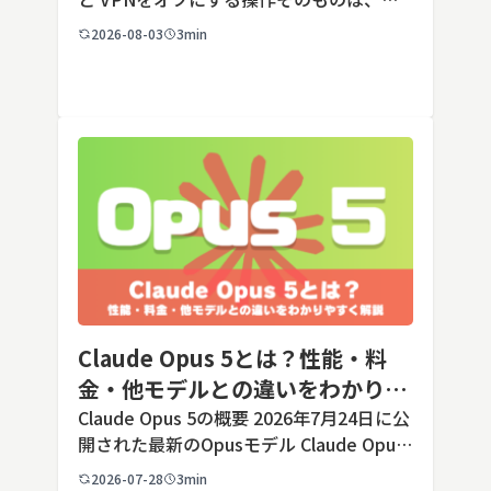
の端末でも数タップから数クリックで完了
2026-08-03
3min
します。ただし業務で使う端末の場合、手
順よりも「そもそも切ってよいのか」とい
う判断のほうが重要です。こ […]
Claude Opus 5とは？性能・料
金・他モデルとの違いをわかりや
すく解説
Claude Opus 5の概要 2026年7月24日に公
開された最新のOpusモデル Claude Opus
5は、米国のAI企業Anthropic（アンソロピ
2026-07-28
3min