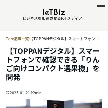
ビジネスを加速させるIoTメディア。
Top
記事一覧
【TOPPANデジタル】スマートフォンで
MVNE
確認できる「りんご向けコンパクト選果
【TOPPANデジタル】スマー
エッジ
機」を開発
トフォンで確認できる「りん
LPWA
ご向けコンパクト選果機」を
DaaS
開発
IaaS
PaaS
2025-01-21
2min
ビッグデータ
MNO