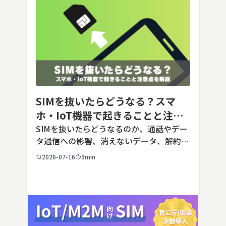
SIMを抜いたらどうなる？スマ
ホ・IoT機器で起きることと注意
点を解説
SIMを抜いたらどうなるのか、通話やデー
タ通信への影響、消えないデータ、解約や
端末譲渡時の注意点を整理。さらに法人・
2026-07-16
3min
IoT機器でSIMを抜いた場合の通信停止リ
スクと回線管理の考え方まで、現場担当者
向けにわかりやすく解説し […]