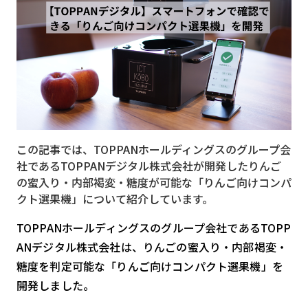
MVNO
スマート漁業
PR
5G
クラウド
この記事では、TOPPANホールディングスのグループ会
M2M
社であるTOPPANデジタル株式会社が開発したりんご
VPN
の蜜入り・内部褐変・糖度が可能な「りんご向けコンパ
クト選果機」について紹介しています。
スマート〇〇
TOPPANホールディングスのグループ会社であるTOPP
スマート農業
ANデジタル株式会社は、りんごの蜜入り・内部褐変・
ドローン
糖度を判定可能な「りんご向けコンパクト選果機」を
開発しました。
ロボット