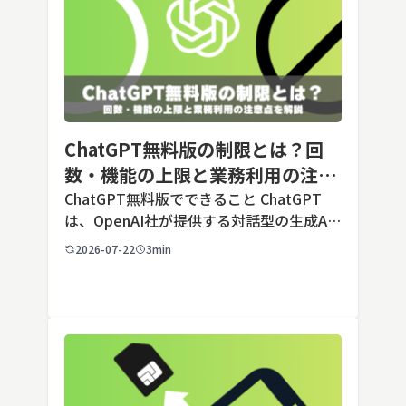
ChatGPT無料版の制限とは？回
数・機能の上限と業務利用の注意
点を解説【2026年最新】
ChatGPT無料版でできること ChatGPT
は、OpenAI社が提供する対話型の生成AI
サービスです。アカウントを登録すれば無
2026-07-22
3min
料で利用でき、2026年7月時点の無料版で
は、標準モデルとして「GPT-5.5 Insta
[…]