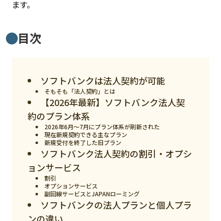
ます。
スマート物流
IoT
目次
DX
ニュース
ソフトバンクは法人契約が可能
デジタルサイネージ
そもそも「法人契約」とは
カメラ
【2026年最新】ソフトバンク法人契
約のプラン体系
Wi-Fi
2026年6月〜7月にプラン体系が刷新された
現在新規契約できる主なプラン
SaaS
新規受付を終了した旧プラン
ソフトバンク法人契約の割引・オプシ
AI
ョンサービス
おすすめ
割引
オプションサービス
副回線サービスとJAPANローミング
SIM
ソフトバンクの法人プランと個人プラ
スマホ
ンの違い