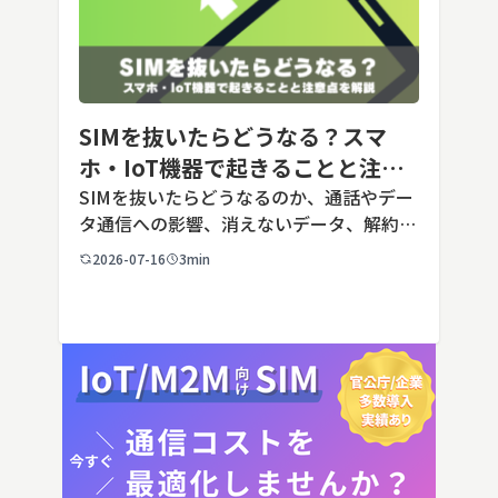
SIMを抜いたらどうなる？スマ
ホ・IoT機器で起きることと注意
点を解説
SIMを抜いたらどうなるのか、通話やデー
タ通信への影響、消えないデータ、解約や
端末譲渡時の注意点を整理。さらに法人・
2026-07-16
3min
IoT機器でSIMを抜いた場合の通信停止リ
スクと回線管理の考え方まで、現場担当者
向けにわかりやすく解説し […]