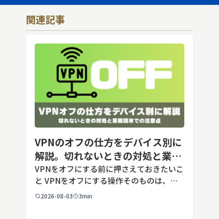
関連記事
VPNのオフの仕方をデバイス別に
解説。切れないときの対処と業務
端末での注意点
VPNをオフにする前に押さえておきたいこ
と VPNをオフにする操作そのものは、ど
の端末でも数タップから数クリックで完了
2026-08-03
3min
します。ただし業務で使う端末の場合、手
順よりも「そもそも切ってよいのか」とい