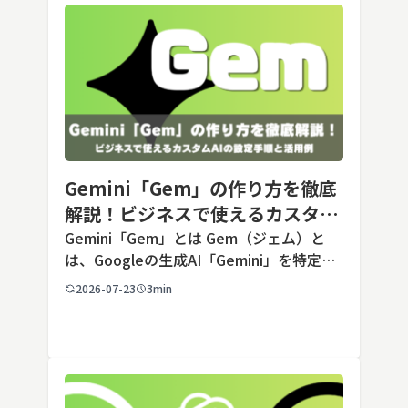
Gemini「Gem」の作り方を徹底
解説！ビジネスで使えるカスタム
AIの設定手順と活用例
Gemini「Gem」とは Gem（ジェム）と
は、Googleの生成AI「Gemini」を特定の
用途に合わせてカスタマイズできる機能で
2026-07-23
3min
す。あらかじめ役割や回答のルールを「カ
スタム指示」として登録しておくことで、
毎回長いプ […]