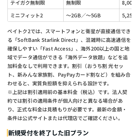
テイガク無制限
無制限
8,008
ミニフィット2
〜2GB／〜5GB
5,258
ペイトク2では、スマートフォンと衛星が直接通信でき
る「SoftBank Starlink Direct」、混雑時に高速通信を
確保しやすい「Fast Access」、海外200以上の国と地
域でデータ通信ができる「海外データ放題」などを追
加料金なしで利用できます。割引（おうち割 光セッ
ト、新みんな家族割、PayPayカード割など）を組み合
わせると、実質負担額を抑えられる設計です。
※上記は割引適用前の基本料金（税込）です。法人契
約では割引の適用条件が個人向けと異なる場合があ
り、正式な料金は見積もりが必要です。最新の金額・
条件は公式サイトまたは代理店でご確認ください。
新規受付を終了した旧プラン