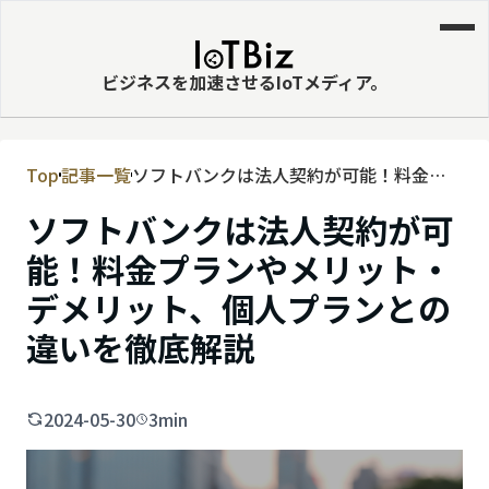
ビジネスを加速させるIoTメディア。
Top
記事一覧
ソフトバンクは法人契約が可能！料金プ
MVNE
ランやメリット・デメリット、個人プラ
ソフトバンクは法人契約が可
エッジ
ンとの違いを徹底解説
能！料金プランやメリット・
LPWA
デメリット、個人プランとの
DaaS
違いを徹底解説
IaaS
PaaS
2024-05-30
3min
ビッグデータ
MNO