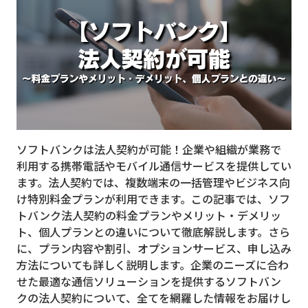
MVNO
スマート漁業
PR
5G
クラウド
ソフトバンクは法人契約が可能！企業や組織が業務で
M2M
利用する携帯電話やモバイル通信サービスを提供してい
VPN
ます。法人契約では、複数端末の一括管理やビジネス向
け特別料金プランが利用できます。この記事では、ソフ
スマート〇〇
トバンク法人契約の料金プランやメリット・デメリッ
ト、個人プランとの違いについて徹底解説します。さら
スマート農業
に、プラン内容や割引、オプションサービス、申し込み
ドローン
方法についても詳しく説明します。企業のニーズに合わ
せた最適な通信ソリューションを提供するソフトバン
ロボット
クの法人契約について、全てを網羅した情報をお届けし