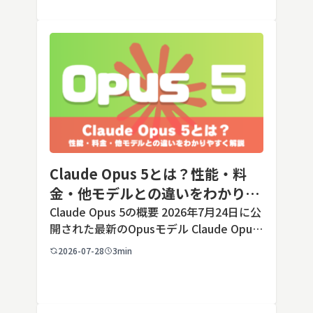
う判断のほうが重要です。こ […]
Claude Opus 5とは？性能・料
金・他モデルとの違いをわかりや
すく解説
Claude Opus 5の概要 2026年7月24日に公
開された最新のOpusモデル Claude Opus
5は、米国のAI企業Anthropic（アンソロピ
2026-07-28
3min
ック）が2026年7月24日に公開した最新の
Opusクラス […]