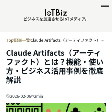
ビジネスを加速させるIoTメディア。
Top
記事一覧
Claude Artifacts（アーティファクト）と
MVNE
は？機能・使い方・ビジネス活用事例を
Claude Artifacts（アーティ
エッジ
徹底解説
ファクト）とは？機能・使い
LPWA
方・ビジネス活用事例を徹底
DaaS
解説
IaaS
PaaS
2026-02-06
2min
ビッグデータ
MNO