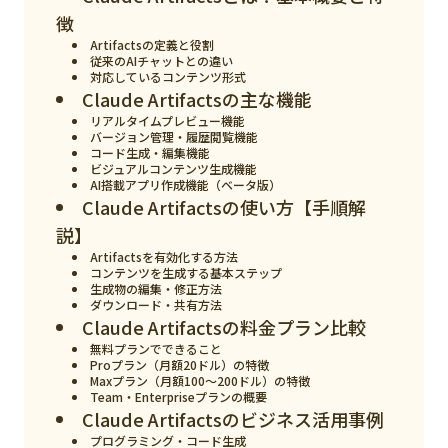
スマート物流
徴
Artifactsの定義と役割
IoT
従来のAIチャットとの違い
対応しているコンテンツ形式
DX
Claude Artifactsの主な機能
リアルタイムプレビュー機能
ニュース
バージョン管理・履歴閲覧機能
コード生成・編集機能
デジタルサイネージ
ビジュアルコンテンツ生成機能
AI搭載アプリ作成機能（ベータ版）
カメラ
Claude Artifactsの使い方【手順解
説】
Wi-Fi
Artifactsを有効化する方法
コンテンツを生成する基本ステップ
SaaS
生成物の編集・修正方法
ダウンロード・共有方法
AI
Claude Artifactsの料金プラン比較
無料プランでできること
おすすめ
Proプラン（月額20ドル）の特徴
Maxプラン（月額100〜200ドル）の特徴
Team・Enterpriseプランの概要
SIM
Claude Artifactsのビジネス活用事例
スマホ
プログラミング・コード生成