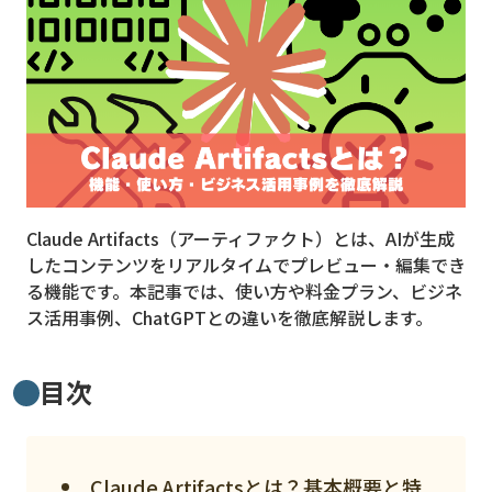
MVNO
スマート漁業
PR
5G
クラウド
Claude Artifacts（アーティファクト）とは、AIが生成
M2M
したコンテンツをリアルタイムでプレビュー・編集でき
VPN
る機能です。本記事では、使い方や料金プラン、ビジネ
ス活用事例、ChatGPTとの違いを徹底解説します。
スマート〇〇
スマート農業
目次
ドローン
ロボット
Claude Artifactsとは？基本概要と特