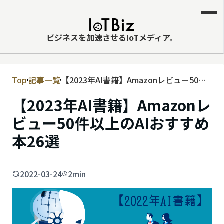
ビジネスを加速させるIoTメディア。
Top
記事一覧
【2023年AI書籍】Amazonレビュー50件
MVNE
以上のAIおすすめ本26選
【2023年AI書籍】Amazonレ
エッジ
ビュー50件以上のAIおすすめ
LPWA
本26選
DaaS
IaaS
2022-03-24
2min
PaaS
ビッグデータ
MNO