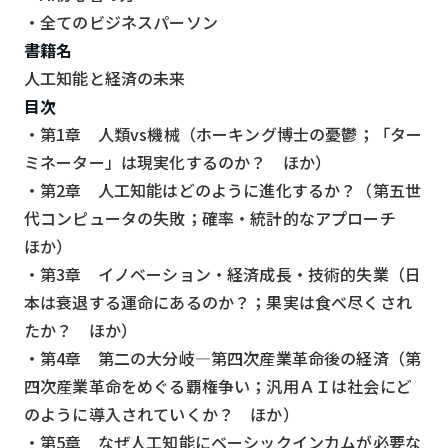
・全てのビジネスパーソン
書籍名
人工知能と経済の未来
目次
・第1章 人類vs機械（ホーキング博士の憂鬱；「ター
ミネーター」は現実化するのか？ ほか）
・第2章 人工知能はどのように進化するか？（第五世
代コンピュータの失敗；確率・統計的なアプローチ
ほか）
・第3章 イノベーション・経済成長・技術的失業（日
本は衰退する運命にあるのか？；果実は食べ尽くされ
たか？ ほか）
・第4章 第二の大分岐―第四次産業革命後の経済（第
四次産業革命をめぐる覇権争い；汎用ＡＩは社会にど
のように導入されていくか？ ほか）
・第5章 なぜ人工知能にベーシックインカムが必要な