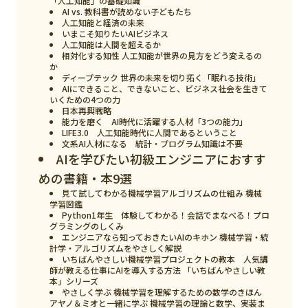
「人工知能」の基礎知識
スマート物流
AI vs. 教科書が読めない子どもたち
人工知能と経済の未来
IoT
いまこそ知りたいAIビジネス
人工知能は人間を超えるか
相対化する知性 人工知能が世界の見方をどう変えるの
DX
か
ディープテック 世界の未来を切り拓く「眠れる技術」
ニュース
AIにできること、できないこと、ビジネス社会を生きて
いくための4つの力
日本再興戦略
デジタルサイネージ
能力を磨く AI時代に活躍する人材「3つの能力」
LIFE3.0 人工知能時代に人間であるということ
カメラ
文系AI人材になる 統計・プログラム知識は不要
AIを学びたい初級エンジニアにおすす
Wi-Fi
めの書籍・本9選
SaaS
見て試してわかる機械学習アルゴリズムの仕組み 機械
学習図鑑
Python1年生 体験してわかる！会話でまなべる！プロ
AI
グラミングのしくみ
エンジニアなら知っておきたいAIのキホン 機械学習・統
おすすめ
計学・アルゴリズムをやさしく解説
いちばんやさしい機械学習プロジェクトの教本 人気講
師が教える仕事にAIを導入する方法 「いちばんやさしい教
SIM
本」シリーズ
やさしく学ぶ 機械学習を理解するための数学のきほん
スマホ
アヤノ＆ミオと一緒に学ぶ 機械学習の理論と数学、実装ま