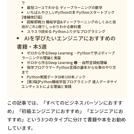
で
最短コースでわかる ディープラーニングの数学
検索する
リセット
いちばんやさしいPythonの本 Pythonスタートブック
[増補改訂版]
図解即戦力 機械学習&ディープラーニングのしくみと技
術がこれ1冊でしっかりわかる教科書
スラスラ読める Pythonふりがなプログラミング
AIを学びたいエンジニアにおすすめの
書籍・本5選
ゼロから作るDeep Learning ―Pythonで学ぶディープ
ラーニングの理論と実装
ゼロから作るDeep Learning ❷ ―自然言語処理編
独学プログラマー Python言語の基本から仕事のやり方
まで
Python実践データ分析100本ノック
[第3版]Python機械学習プログラミング 達人データサイ
エンティストによる理論と実践
この記事では、「すべてのビジネスパーソンにおすす
め」「初級エンジニアにおすすめ」「エンジニアにお
すすめ」という3つのタイプに分けて書籍や本をお勧め
しています。