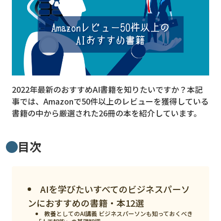
MVNO
スマート漁業
PR
5G
2022年最新のおすすめAI書籍を知りたいですか？本記
クラウド
事では、Amazonで50件以上のレビューを獲得している
M2M
書籍の中から厳選された26冊の本を紹介しています。
VPN
目次
スマート〇〇
スマート農業
ドローン
AIを学びたいすべてのビジネスパーソ
ンにおすすめの書籍・本12選
ロボット
教養としてのAI講義 ビジネスパーソンも知っておくべき