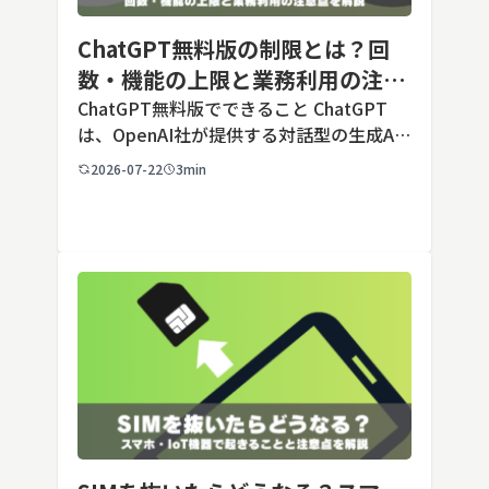
ChatGPT無料版の制限とは？回
数・機能の上限と業務利用の注意
点を解説【2026年最新】
ChatGPT無料版でできること ChatGPT
は、OpenAI社が提供する対話型の生成AI
サービスです。アカウントを登録すれば無
2026-07-22
3min
料で利用でき、2026年7月時点の無料版で
は、標準モデルとして「GPT-5.5 Insta
[…]