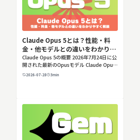
Claude Opus 5とは？性能・料
金・他モデルとの違いをわかりや
すく解説
Claude Opus 5の概要 2026年7月24日に公
開された最新のOpusモデル Claude Opus
5は、米国のAI企業Anthropic（アンソロピ
2026-07-28
3min
ック）が2026年7月24日に公開した最新の
Opusクラス […]