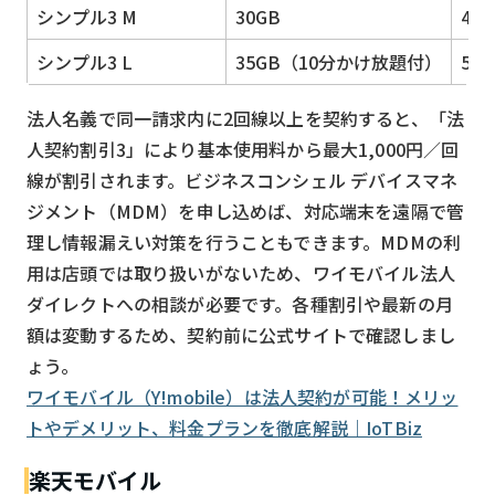
シンプル3 M
30GB
4,3
シンプル3 L
35GB（10分かけ放題付）
5,4
法人名義で同一請求内に2回線以上を契約すると、「法
人契約割引3」により基本使用料から最大1,000円／回
線が割引されます。ビジネスコンシェル デバイスマネ
ジメント（MDM）を申し込めば、対応端末を遠隔で管
理し情報漏えい対策を行うこともできます。MDMの利
用は店頭では取り扱いがないため、ワイモバイル法人
ダイレクトへの相談が必要です。各種割引や最新の月
額は変動するため、契約前に公式サイトで確認しまし
ょう。
ワイモバイル（Y!mobile）は法人契約が可能！メリッ
トやデメリット、料金プランを徹底解説｜IoTBiz
楽天モバイル