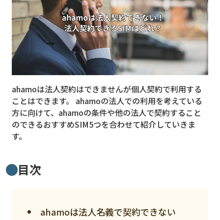
MVNO
スマート漁業
PR
5G
ahamoは法人契約はできませんが個人契約で利用する
クラウド
ことはできます。 ahamoの法人での利用を考えている
M2M
方に向けて、ahamoの条件や他の法人で契約すること
のできるおすすめSIM5つを合わせて紹介していきま
VPN
す。
スマート〇〇
目次
スマート農業
ドローン
ロボット
ahamoは法人名義で契約できない