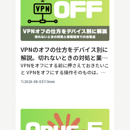
VPNのオフの仕方をデバイス別に
解説。切れないときの対処と業務
端末での注意点
VPNをオフにする前に押さえておきたいこ
と VPNをオフにする操作そのものは、ど
の端末でも数タップから数クリックで完了
2026-08-03
3min
します。ただし業務で使う端末の場合、手
順よりも「そもそも切ってよいのか」とい
う判断のほうが重要です。こ […]