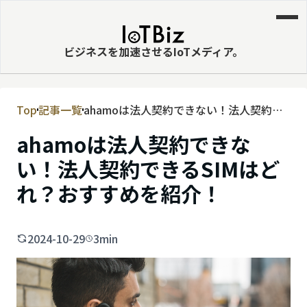
ビジネスを加速させるIoTメディア。
Top
記事一覧
ahamoは法人契約できない！法人契約で
MVNE
きるSIMはどれ？おすすめを紹介！
ahamoは法人契約できな
エッジ
い！法人契約できるSIMはど
LPWA
れ？おすすめを紹介！
DaaS
IaaS
2024-10-29
3min
PaaS
ビッグデータ
MNO