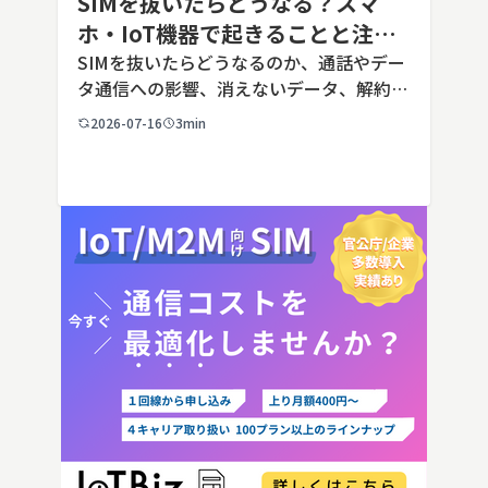
SIMを抜いたらどうなる？スマ
ホ・IoT機器で起きることと注意
点を解説
SIMを抜いたらどうなるのか、通話やデー
タ通信への影響、消えないデータ、解約や
端末譲渡時の注意点を整理。さらに法人・
2026-07-16
3min
IoT機器でSIMを抜いた場合の通信停止リ
スクと回線管理の考え方まで、現場担当者
向けにわかりやすく解説し […]