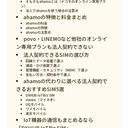
そもそもahamoとは（ドコモのオンライン専用プラ
スマート物流
ン）
法人でahamoを使う場合の注意点
IoT
ahamoの特徴と料金まとめ
ahamoの料金
DX
ahamoの特徴
ahamoの注意点
ニュース
povo・LINEMOなど他社のオンライ
ン専用プランも法人契約できない
デジタルサイネージ
法人契約できるSIMの選び方
カメラ
回線とデータ容量で選ぶ
通話・かけ放題で選ぶ
Wi-Fi
管理機能・セキュリティ（MDM）で選ぶ
支払い方法・契約条件で選ぶ
ahamoの代わりに選べる法人契約で
SaaS
きるおすすめSIM5選
AI
DXHUB IoTBiz SIM
mineo（マイネオ）
おすすめ
UQモバイル
ワイモバイル
楽天モバイル
SIM
IoT機器の通信もまとめるなら
スマホ
「DXHUB IoTBiz SIM」