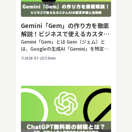
Gemini「Gem」の作り方を徹底
解説！ビジネスで使えるカスタム
AIの設定手順と活用例
Gemini「Gem」とは Gem（ジェム）と
は、Googleの生成AI「Gemini」を特定の
用途に合わせてカスタマイズできる機能で
2026-07-23
3min
す。あらかじめ役割や回答のルールを「カ
スタム指示」として登録しておくことで、
毎回長いプ […]