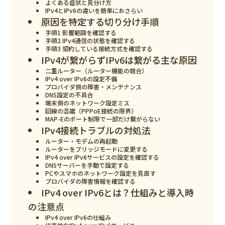
よくある症状と見分け方
スマート物流
IPv4とIPv6の違いを簡単におさらい
原因を特定する切り分け手順
IoT
手順1 影響範囲を確認する
手順2 IPv4通信の状態を確認する
DX
手順3 契約している接続方式を確認する
IPv4が繋がらずIPv6は繋がる主な原因
ニュース
二重ルーター（ルーター機能の競合）
IPv4 over IPv6の設定不備
デジタルサイネージ
プロバイダ側の障害・メンテナンス
DNS設定の不具合
カメラ
端末側のネットワーク設定ミス
回線の混雑（PPPoE接続の限界）
MAP-Eのポート制限で一部だけ繋がらない
Wi-Fi
IPv4接続トラブルの対処法
SaaS
ルーター・モデムの再起動
ルーターをブリッジモードに変更する
IPv4 over IPv6サービスの設定を確認する
AI
DNSサーバーを手動で設定する
PCやスマホのネットワーク設定を見直す
おすすめ
プロバイダの障害情報を確認する
IPv4 over IPv6とは？仕組みと導入時
SIM
の注意点
IPv4 over IPv6の仕組み
スマホ