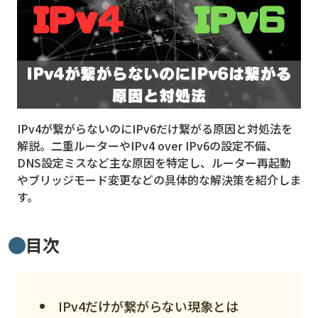
MVNO
スマート漁業
PR
5G
IPv4が繋がらないのにIPv6だけ繋がる原因と対処法を
クラウド
解説。二重ルーターやIPv4 over IPv6の設定不備、
M2M
DNS設定ミスなど主な原因を特定し、ルーター再起動
やブリッジモード変更などの具体的な解決策を紹介しま
VPN
す。
スマート〇〇
目次
スマート農業
ドローン
ロボット
IPv4だけが繋がらない現象とは