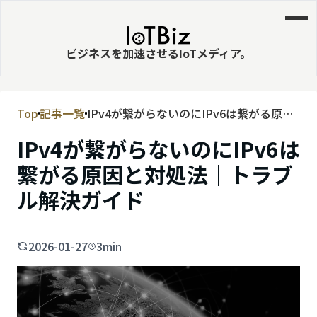
ビジネスを加速させるIoTメディア。
Top
記事一覧
IPv4が繋がらないのにIPv6は繋がる原因
MVNE
と対処法｜トラブル解決ガイド
IPv4が繋がらないのにIPv6は
エッジ
繋がる原因と対処法｜トラブ
LPWA
ル解決ガイド
DaaS
IaaS
2026-01-27
3min
PaaS
ビッグデータ
MNO