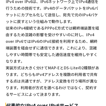
IPv4 over IPv6は、IPv6ネットワーク上でIPv4通信を
行うための技術です。IPv4のデータパケットをIPv6パ
ケットにカプセル化して送信し、宛先で元のIPv4パケ
ットに戻すという仕組みで動作します。
従来のIPv4接続であるPPPoE方式では網終端装置を経
由するため混雑の影響を受けやすいのに対し、IPv4
over IPv6ではIPv6のIPoE接続を利用するため、網終
端装置を経由せずに通信できます。これにより、混雑
しやすい時間帯でも安定した通信速度を維持しやすく
なります。
実装方式は大きく分けてMAP-EとDS-Liteの2種類があ
ります。どちらもIPv4アドレスを複数の利用者で共有
する点は共通ですが、アドレス変換を行う場所が異な
ります。利用者が方式を選べるわけではなく、契約す
るサービスによって決まります。
代表的なIPv4 over IPv6サービス