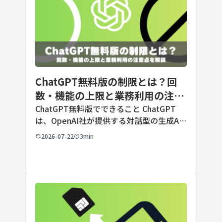
ChatGPT無料版の制限とは？回
数・機能の上限と業務利用の注意
点を解説【2026年最新】
ChatGPT無料版でできること ChatGPT
は、OpenAI社が提供する対話型の生成AI
サービスです。アカウントを登録すれば無
2026-07-22
3min
料で利用でき、2026年7月時点の無料版で
は、標準モデルとして「GPT-5.5 Insta
[…]