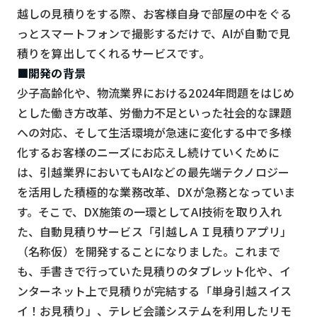
スマート物流
越しの見積りをする際、お客様自身で部屋の中をぐる
っとスマートフォンで撮影するだけで、AIが自動で見
IoT
積りを算出してくれるサービスです。
DX
■開発の背景
ニュース
少子高齢化や、物流業界における2024年問題をはじめ
とした働き方改革、労働力不足といった社会的な課題
デジタルサイネージ
への対応、そして生活環境が急速に変化する中で多様
カメラ
化するお客様のニーズにお応えし続けていくために
は、引越業界においてもAIなどの最先端テクノロジー
Wi-Fi
を活用した積極的な業務改革、DXが急務となっていま
SaaS
す。そこで、DX施策の一環としてAI技術を取り入れ
AI
た、自動見積りサービス「引越しＡＩ見積りアプリ」
（名称仮）を開発することになりました。これまで
おすすめ
も、手書きで行っていた見積りのタブレット化や、イ
SIM
ンターネット上で見積りが完結する「単身引越スイス
イ！お見積り」、テレビ会議システムを利用したリモ
スマホ