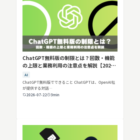
ChatGPT無料版の制限とは？回数・機能
の上限と業務利用の注意点を解説【2026
年最新】
AI
ChatGPT無料版でできること ChatGPTは、OpenAI社
が提供する対話…
2026-07-22
3min