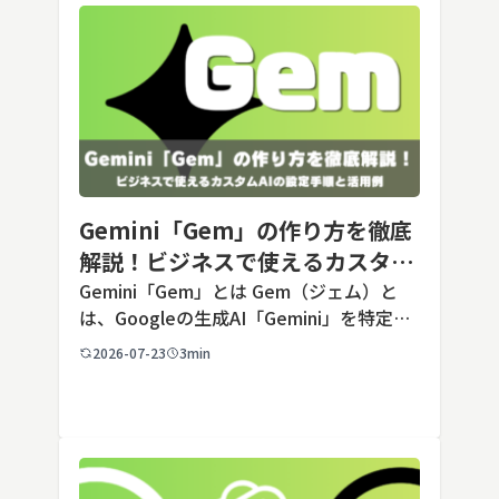
Gemini「Gem」の作り方を徹底
解説！ビジネスで使えるカスタム
AIの設定手順と活用例
Gemini「Gem」とは Gem（ジェム）と
は、Googleの生成AI「Gemini」を特定の
用途に合わせてカスタマイズできる機能で
2026-07-23
3min
す。あらかじめ役割や回答のルールを「カ
スタム指示」として登録しておくことで、
毎回長いプ […]