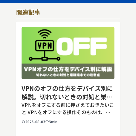
関連記事
VPNのオフの仕方をデバイス別に
解説。切れないときの対処と業務
端末での注意点
VPNをオフにする前に押さえておきたいこ
と VPNをオフにする操作そのものは、ど
の端末でも数タップから数クリックで完了
2026-08-03
3min
します。ただし業務で使う端末の場合、手
順よりも「そもそも切ってよいのか」とい