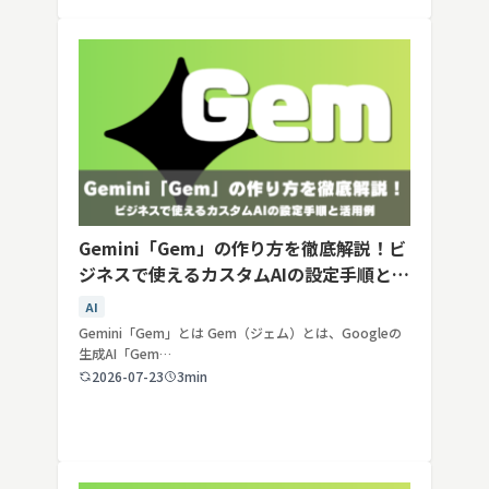
Gemini「Gem」の作り方を徹底解説！ビ
ジネスで使えるカスタムAIの設定手順と活
用例
AI
Gemini「Gem」とは Gem（ジェム）とは、Googleの
生成AI「Gem…
2026-07-23
3min