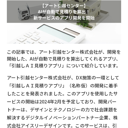
MVNO
スマート漁業
PR
5G
この記事では、アート引越センター株式会社が、開発を
クラウド
開始した、AIが自動で見積りを算出してくれるアプリ、
M2M
「引越しＡＩ見積りアプリ」について紹介しています。
VPN
アート引越センター株式会社が、DX施策の一環として
「引越しＡＩ見積りアプリ」（名称仮）の開発に着手
スマート〇〇
したことを発表されました。このアプリを使用したサ
スマート農業
ービスの開始は2024年2月を予定しており、開発パー
ドローン
トナーは、デザインとテクノロジーの力で社会課題を
解決するデジタルイノベーションパートナー企業、株
ロボット
式会社アイスリーデザインです。このサービスは、引