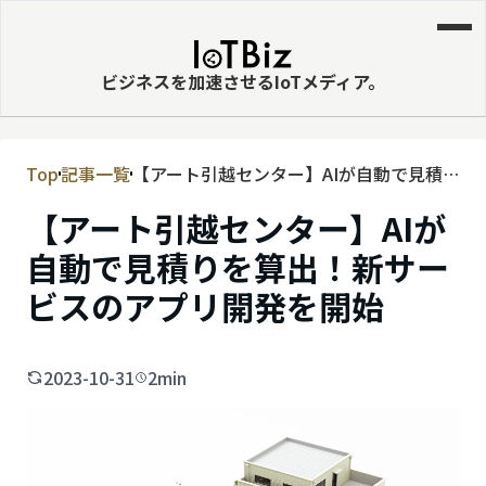
ビジネスを加速させるIoTメディア。
Top
記事一覧
【アート引越センター】AIが自動で見積
MVNE
りを算出！新サービスのアプリ開発を開
【アート引越センター】AIが
エッジ
始
自動で見積りを算出！新サー
LPWA
ビスのアプリ開発を開始
DaaS
IaaS
2023-10-31
2min
PaaS
ビッグデータ
MNO