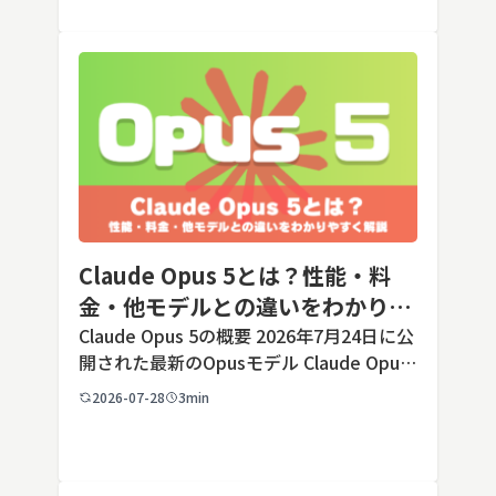
う判断のほうが重要です。こ […]
Claude Opus 5とは？性能・料
金・他モデルとの違いをわかりや
すく解説
Claude Opus 5の概要 2026年7月24日に公
開された最新のOpusモデル Claude Opus
5は、米国のAI企業Anthropic（アンソロピ
2026-07-28
3min
ック）が2026年7月24日に公開した最新の
Opusクラス […]