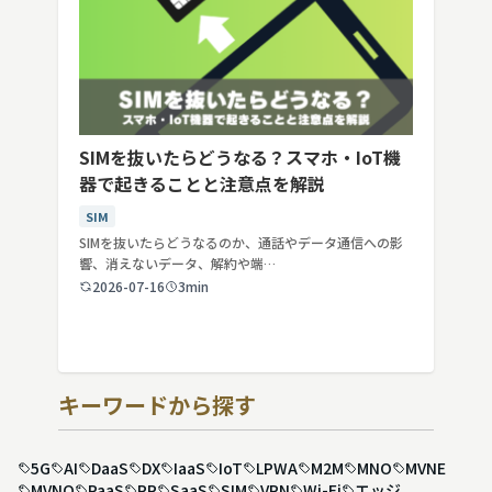
SIMを抜いたらどうなる？スマホ・IoT機
器で起きることと注意点を解説
SIM
SIMを抜いたらどうなるのか、通話やデータ通信への影
響、消えないデータ、解約や端…
2026-07-16
3min
キーワードから探す
5G
AI
DaaS
DX
IaaS
IoT
LPWA
M2M
MNO
MVNE
MVNO
PaaS
PR
SaaS
SIM
VPN
Wi-Fi
エッジ