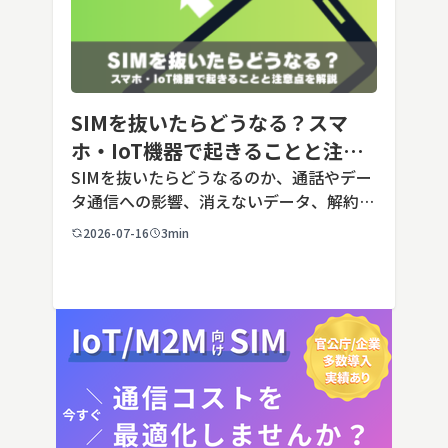
SIMを抜いたらどうなる？スマ
ホ・IoT機器で起きることと注意
点を解説
SIMを抜いたらどうなるのか、通話やデー
タ通信への影響、消えないデータ、解約や
端末譲渡時の注意点を整理。さらに法人・
2026-07-16
3min
IoT機器でSIMを抜いた場合の通信停止リ
スクと回線管理の考え方まで、現場担当者
向けにわかりやすく解説し […]