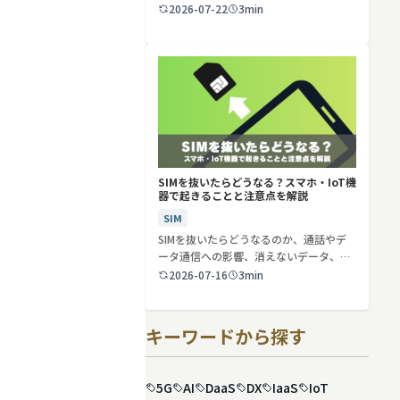
2026-07-22
3min
SIMを抜いたらどうなる？スマホ・IoT機
器で起きることと注意点を解説
SIM
SIMを抜いたらどうなるのか、通話やデ
ータ通信への影響、消えないデータ、解
約や端…
2026-07-16
3min
キーワードから探す
5G
AI
DaaS
DX
IaaS
IoT