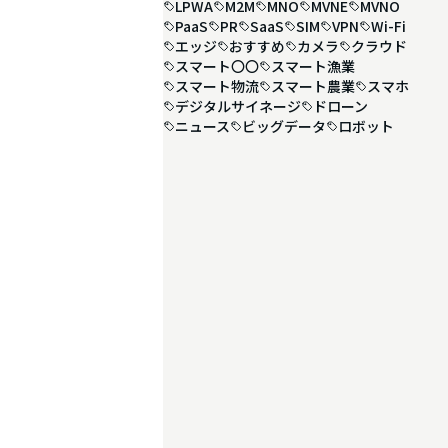
LPWA
M2M
MNO
MVNE
MVNO
PaaS
PR
SaaS
SIM
VPN
Wi-Fi
エッジ
おすすめ
カメラ
クラウド
スマート〇〇
スマート漁業
スマート物流
スマート農業
スマホ
デジタルサイネージ
ドローン
ニュース
ビッグデータ
ロボット