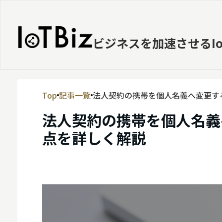
ビジネスを加速させるI
Top
記事一覧
法人契約の携帯を個人名義へ変更す
MVNE
法人契約の携帯を個人名義
エッジ
点を詳しく解説
LPWA
DaaS
IaaS
PaaS
ビッグデータ