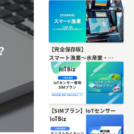
【完全保存版】
スマート漁業〜水産業・
漁業IoT/M2M活用事例や製品の総
【SIMプラン】IoTセンサー