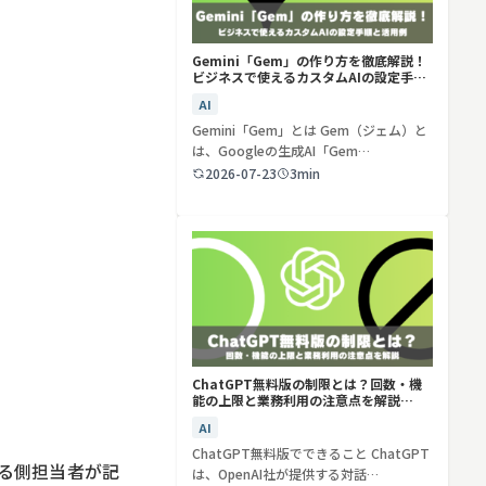
Gemini「Gem」の作り方を徹底解説！
ビジネスで使えるカスタムAIの設定手順
と活用例
AI
Gemini「Gem」とは Gem（ジェム）と
は、Googleの生成AI「Gem…
2026-07-23
3min
ChatGPT無料版の制限とは？回数・機
能の上限と業務利用の注意点を解説
【2026年最新】
AI
ChatGPT無料版でできること ChatGPT
る側担当者が記
は、OpenAI社が提供する対話…