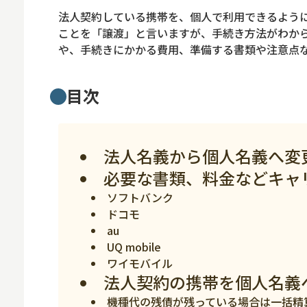
ロボット
法人契約している携帯を、個人で利用できるように
スマート物流
ことを「譲渡」と言いますが、手続き方法がわか
や、手続きにかかる費用、準備する書類や注意点
IoT
DX
目次
ニュース
デジタルサイネー
法人名義から個人名義へ変
カメラ
必要な書類、料金などキャ
Wi-Fi
ソフトバンク
ドコモ
SaaS
au
AI
UQ mobile
ワイモバイル
おすすめ
法人契約の携帯を個人名義
SIM
機種代の残債が残っている場合は一括精