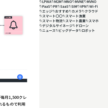
LPWA
M2M
MNO
MVNE
MVNO
PaaS
PR
SaaS
SIM
VPN
Wi-Fi
エッジ
おすすめ
カメラ
クラウド
スマート〇〇
スマート漁業
スマート物流
スマート農業
スマホ
デジタルサイネージ
ドローン
ニュース
ビッグデータ
ロボット
毎月1,500クレ
れるもので利用