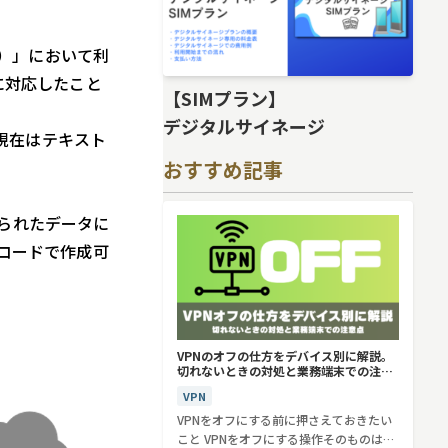
ス）」において利
a」に対応したこと
【SIMプラン】
デジタルサイネージ
oで、現在はテキスト
おすすめ記事
送られたデータに
ーコードで作成可
VPNのオフの仕方をデバイス別に解説。
切れないときの対処と業務端末での注意
点
VPN
VPNをオフにする前に押さえておきたい
こと VPNをオフにする操作そのものは、