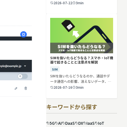
2026-07-22
3min
SIMを抜いたらどうなる？スマホ・IoT機
器で起きることと注意点を解説
SIM
SIMを抜いたらどうなるのか、通話やデ
ータ通信への影響、消えないデータ、解
約や端…
2026-07-16
3min
キーワードから探す
5G
AI
DaaS
DX
IaaS
IoT