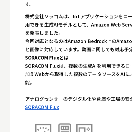
ロボット
す。
スマート物流
株式会社ソラコムは、IoTアプリケーションをローコ
IoT
用できる生成AIモデルとして、Amazon Web Ser
を発表しました。
DX
今回対応となるのはAmazon Bedrock上のAmazon 
ニュース
と画像に対応しています。動画に関しても対応予
SORACOM Fluxとは
デジタルサイネー
SORACOM Fluxは、複数の生成AIを利用でき
カメラ
加えWebから取得した複数のデータソースをAIに
Wi-Fi
能。
SaaS
アナログセンサーのデジタル化や倉庫や工場の安
AI
SORACOM Flux
おすすめ
SIM