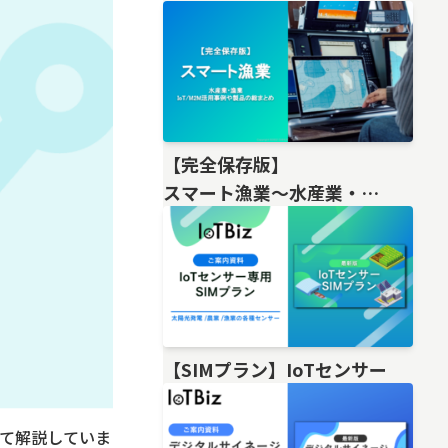
【完全保存版】
スマート漁業〜水産業・
漁業IoT/M2M活用事例や製品の総
【SIMプラン】IoTセンサー
いて解説していま