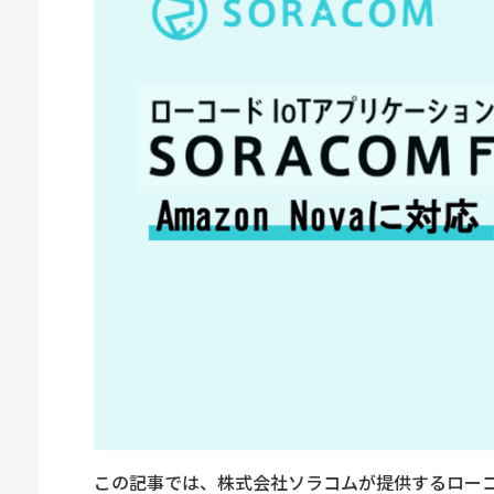
MNO
MVNO
スマート漁業
PR
5G
クラウド
M2M
VPN
スマート〇〇
スマート農業
ドローン
この記事では、株式会社ソラコムが提供するローコード