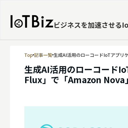
ビジネスを加速させるI
Top
記事一覧
生成AI活用のローコードIoTアプリケー
MVNE
生成AI活用のローコードI
エッジ
Flux」で「Amazon No
LPWA
DaaS
IaaS
PaaS
ビッグデータ