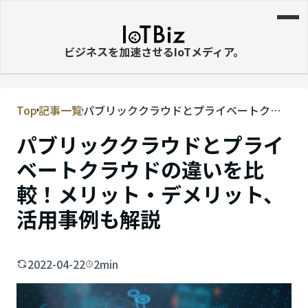
ビジネスを加速させるIoTメディア。
Top
記事一覧
パブリッククラウドとプライベートクラ
MVNE
ウドの違いを比較！メリット・デメリッ
パブリッククラウドとプライ
エッジ
ト、活用事例も解説
ベートクラウドの違いを比
LPWA
較！メリット・デメリット、
DaaS
活用事例も解説
IaaS
PaaS
2022-04-22
2min
ビッグデータ
MNO