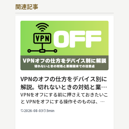
関連記事
VPNのオフの仕方をデバイス別に
解説。切れないときの対処と業務
端末での注意点
VPNをオフにする前に押さえておきたいこ
と VPNをオフにする操作そのものは、ど
の端末でも数タップから数クリックで完了
2026-08-03
3min
します。ただし業務で使う端末の場合、手
順よりも「そもそも切ってよいのか」とい