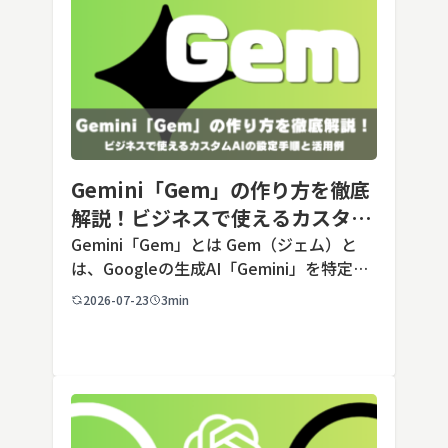
Gemini「Gem」の作り方を徹底
解説！ビジネスで使えるカスタム
AIの設定手順と活用例
Gemini「Gem」とは Gem（ジェム）と
は、Googleの生成AI「Gemini」を特定の
用途に合わせてカスタマイズできる機能で
2026-07-23
3min
す。あらかじめ役割や回答のルールを「カ
スタム指示」として登録しておくことで、
毎回長いプ […]