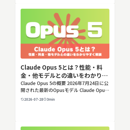
う判断のほうが重要です。こ […]
Claude Opus 5とは？性能・料
金・他モデルとの違いをわかりや
すく解説
Claude Opus 5の概要 2026年7月24日に公
開された最新のOpusモデル Claude Opus
5は、米国のAI企業Anthropic（アンソロピ
2026-07-28
3min
ック）が2026年7月24日に公開した最新の
Opusクラス […]