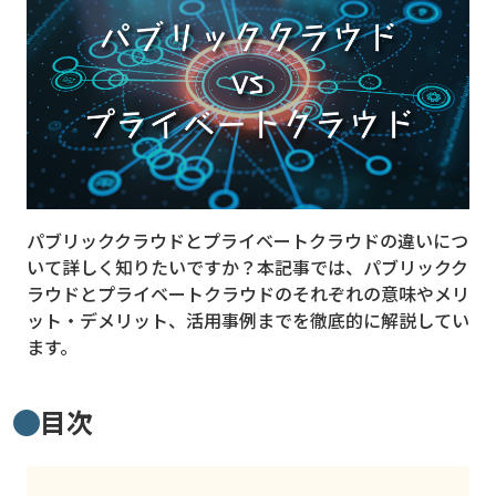
MVNO
スマート漁業
PR
5G
クラウド
パブリッククラウドとプライベートクラウドの違いにつ
M2M
いて詳しく知りたいですか？本記事では、パブリックク
VPN
ラウドとプライベートクラウドのそれぞれの意味やメリ
ット・デメリット、活用事例までを徹底的に解説してい
スマート〇〇
ます。
スマート農業
目次
ドローン
ロボット