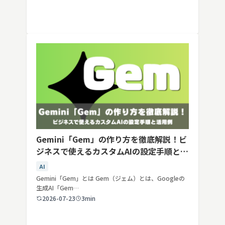
Gemini「Gem」の作り方を徹底解説！ビ
ジネスで使えるカスタムAIの設定手順と活
用例
AI
Gemini「Gem」とは Gem（ジェム）とは、Googleの
生成AI「Gem…
2026-07-23
3min