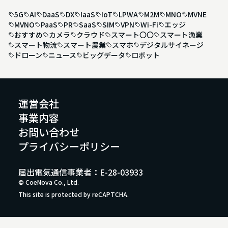
5G
AI
DaaS
DX
IaaS
IoT
LPWA
M2M
MNO
MVNE
MVNO
PaaS
PR
SaaS
SIM
VPN
Wi-Fi
エッジ
おすすめ
カメラ
クラウド
スマート〇〇
スマート漁業
スマート物流
スマート農業
スマホ
デジタルサイネージ
ドローン
ニュース
ビッグデータ
ロボット
運営会社
事業内容
お問い合わせ
プライバシーポリシー
届出電気通信事業者：E-28-03933
© CoeNova Co., Ltd.
This site is protected by reCAPTCHA.