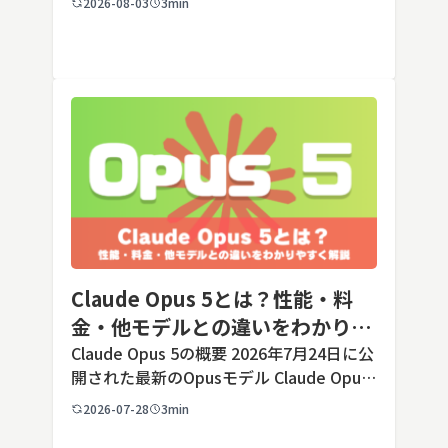
2026-08-03
3min
します。ただし業務で使う端末の場合、手
順よりも「そもそも切ってよいのか」とい
う判断のほうが重要です。こ […]
Claude Opus 5とは？性能・料
金・他モデルとの違いをわかりや
すく解説
Claude Opus 5の概要 2026年7月24日に公
開された最新のOpusモデル Claude Opus
5は、米国のAI企業Anthropic（アンソロピ
2026-07-28
3min
ック）が2026年7月24日に公開した最新の