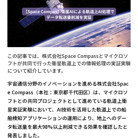
MVNO
スマート漁業
PR
5G
この記事では、株式会社Space Compassとマイクロソ
クラウド
フトが共同で行った衛星軌道上での情報処理の実証実験
M2M
について紹介しています。
VPN
宇宙通信分野のイノベーションを進める株式会社Spac
e Compass（本社：東京都千代田区）は、マイクロソ
スマート〇〇
フトとの共同プロジェクトとして進めている軌道上衛
スマート農業
星実証実験において、AI技術を活用した軌道上での船
ドローン
舶検知アプリケーションの運用により、地上へのデー
タ転送量を最大98%以上削減できる効果を確認したと
ロボット
発表しました。