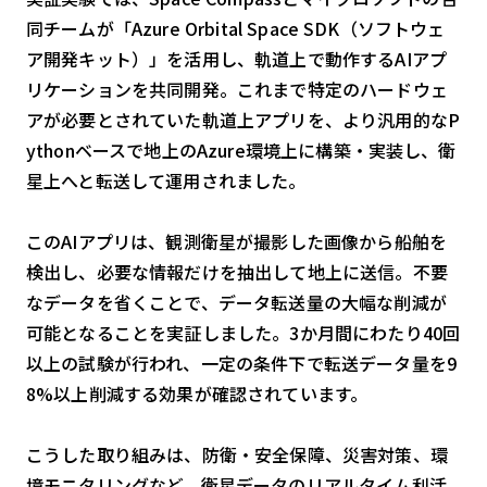
同チームが「Azure Orbital Space SDK（ソフトウェ
検索する
リセット
ア開発キット）」を活用し、軌道上で動作するAIアプ
リケーションを共同開発。これまで特定のハードウェ
アが必要とされていた軌道上アプリを、より汎用的なP
ythonベースで地上のAzure環境上に構築・実装し、衛
星上へと転送して運用されました。
このAIアプリは、観測衛星が撮影した画像から船舶を
検出し、必要な情報だけを抽出して地上に送信。不要
なデータを省くことで、データ転送量の大幅な削減が
可能となることを実証しました。3か月間にわたり40回
以上の試験が行われ、一定の条件下で転送データ量を9
8%以上削減する効果が確認されています。
こうした取り組みは、防衛・安全保障、災害対策、環
境モニタリングなど、衛星データのリアルタイム利活