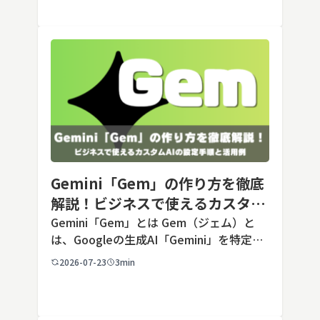
Opusクラス […]
Gemini「Gem」の作り方を徹底
解説！ビジネスで使えるカスタム
AIの設定手順と活用例
Gemini「Gem」とは Gem（ジェム）と
は、Googleの生成AI「Gemini」を特定の
用途に合わせてカスタマイズできる機能で
2026-07-23
3min
す。あらかじめ役割や回答のルールを「カ
スタム指示」として登録しておくことで、
毎回長いプ […]