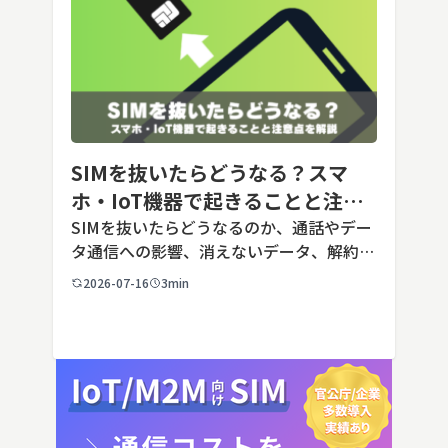
SIMを抜いたらどうなる？スマ
ホ・IoT機器で起きることと注意
点を解説
SIMを抜いたらどうなるのか、通話やデー
タ通信への影響、消えないデータ、解約や
端末譲渡時の注意点を整理。さらに法人・
2026-07-16
3min
IoT機器でSIMを抜いた場合の通信停止リ
スクと回線管理の考え方まで、現場担当者
向けにわかりやすく解説し […]