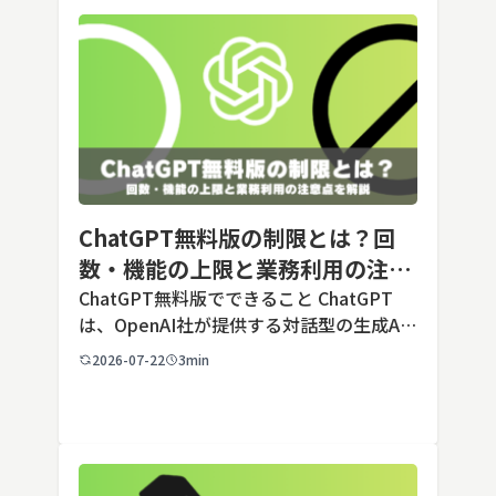
ChatGPT無料版の制限とは？回
数・機能の上限と業務利用の注意
点を解説【2026年最新】
ChatGPT無料版でできること ChatGPT
は、OpenAI社が提供する対話型の生成AI
サービスです。アカウントを登録すれば無
2026-07-22
3min
料で利用でき、2026年7月時点の無料版で
は、標準モデルとして「GPT-5.5 Insta
[…]