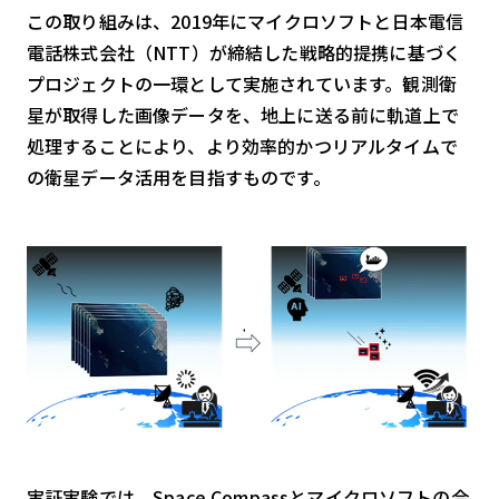
スマート物流
この取り組みは、2019年にマイクロソフトと日本電信
電話株式会社（NTT）が締結した戦略的提携に基づく
IoT
プロジェクトの一環として実施されています。観測衛
DX
星が取得した画像データを、地上に送る前に軌道上で
ニュース
処理することにより、より効率的かつリアルタイムで
の衛星データ活用を目指すものです。
デジタルサイネージ
カメラ
Wi-Fi
SaaS
AI
おすすめ
SIM
スマホ
実証実験では、Space Compassとマイクロソフトの合