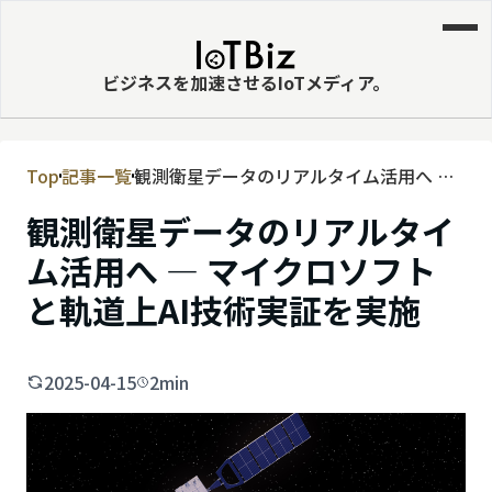
ビジネスを加速させるIoTメディア。
Top
記事一覧
観測衛星データのリアルタイム活用へ ―
MVNE
マイクロソフトと軌道上AI技術実証を実
観測衛星データのリアルタイ
エッジ
施
ム活用へ ― マイクロソフト
LPWA
と軌道上AI技術実証を実施
DaaS
IaaS
2025-04-15
2min
PaaS
ビッグデータ
MNO