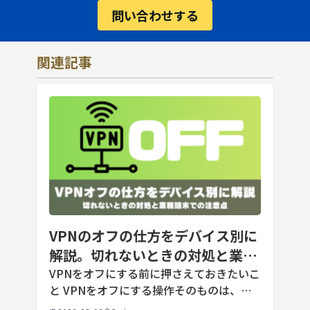
問い合わせする
関連記事
VPNのオフの仕方をデバイス別に
解説。切れないときの対処と業務
端末での注意点
VPNをオフにする前に押さえておきたいこ
と VPNをオフにする操作そのものは、ど
の端末でも数タップから数クリックで完了