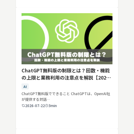
ChatGPT無料版の制限とは？回数・機能
の上限と業務利用の注意点を解説【2026
年最新】
AI
ChatGPT無料版でできること ChatGPTは、OpenAI社
が提供する対話…
2026-07-22
3min