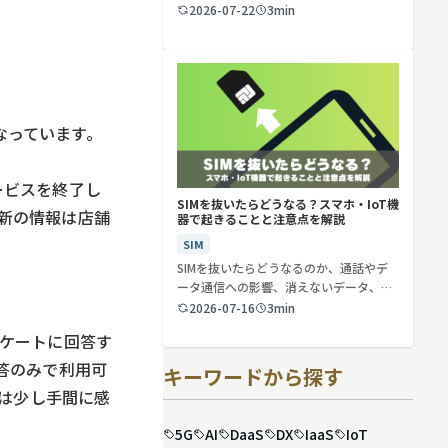
2026-07-22
3min
なっています。
サービスを終了し
SIMを抜いたらどうなる？スマホ・IoT機
最新の情報は店舗
器で起きることと注意点を解説
SIM
SIMを抜いたらどうなるのか、通話やデ
ータ通信への影響、消えないデータ、解
約や端…
2026-07-16
3min
アンケートに回答す
答のみで利用可
キーワードから探す
方は少し手間に感
5G
AI
DaaS
DX
IaaS
IoT