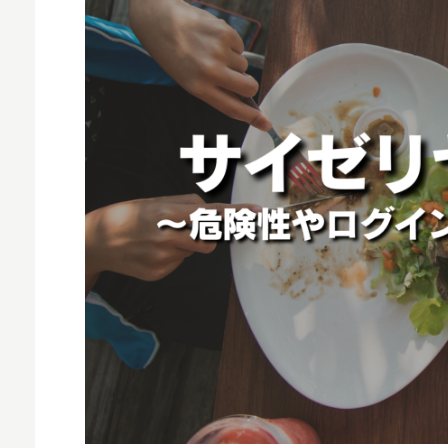
MNO
MVNO
スマート漁業
PR
5G
クラウド
M2M
VPN
スマート〇〇
スマート農業
ドローン