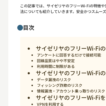
ロボット
この記事では、サイゼリヤのフリーWi-Fiの特
スマート物流
法についても紹介していきます。安全かつスムーズ
IoT
目次
DX
ニュース
サイゼリヤのフリーWi-Fi
デジタルサイネー
アンケートに回答するだけで接続可能
カメラ
回線品質はやや不安定
Wi-Fi
利用時間に制限がある
サイゼリヤのフリーWi-Fi
SaaS
データ漏洩のリスク
AI
フィッシング詐欺のリスク
情報漏洩・アカウント乗っ取りのリスク
おすすめ
サイゼリヤのフリーWi-F
SIM
VPNを利用する