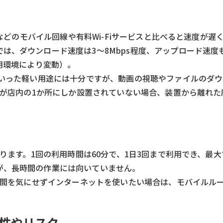
Gなどのモバイル回線や有料Wi-Fiサービスと比べると速度が遅
、ダウンロード速度は3〜8Mbps程度、アップロード速度も3
利用環境により変動）。
といった軽い用途には十分ですが、動画の視聴やファイルのダ
装置が店内の1か所にしか設置されていない場合、装置から離れ
あります。1回の利用時間は60分で、1日3回まで利用でき、最大
が、長時間の作業には向いていません。
、時間を気にせずインターネットを使いたい場合は、モバイルル
険性やリスク