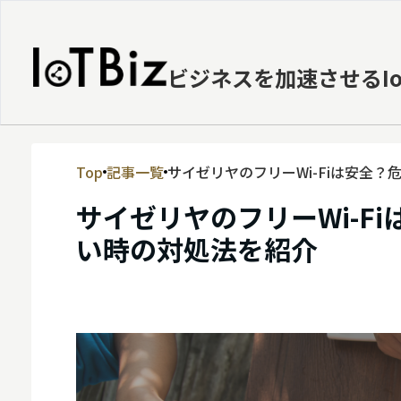
ビジネスを加速させるI
Top
記事一覧
サイゼリヤのフリーWi-Fiは安全
MVNE
サイゼリヤのフリーWi-F
エッジ
い時の対処法を紹介
LPWA
DaaS
IaaS
PaaS
ビッグデータ