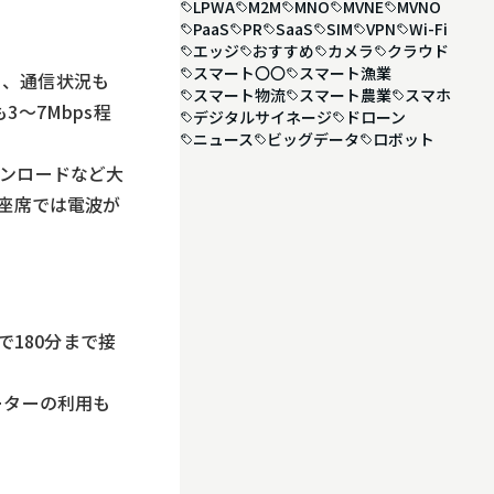
LPWA
M2M
MNO
MVNE
MVNO
PaaS
PR
SaaS
SIM
VPN
Wi-Fi
エッジ
おすすめ
カメラ
クラウド
スマート〇〇
スマート漁業
く、通信状況も
スマート物流
スマート農業
スマホ
〜7Mbps程
デジタルサイネージ
ドローン
ニュース
ビッグデータ
ロボット
ウンロードなど大
た座席では電波が
で180分まで接
ーターの利用も