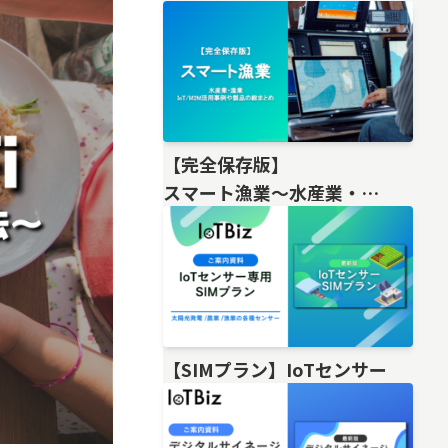
【完全保存版】
スマート漁業〜水産業・
漁業IoT/M2M活用事例や製品の総
【SIMプラン】IoTセンサー