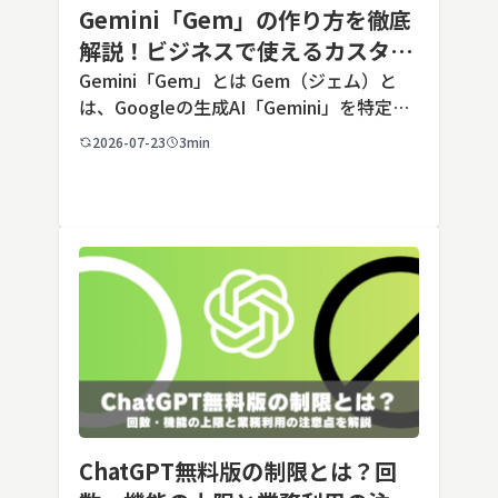
Gemini「Gem」の作り方を徹底
解説！ビジネスで使えるカスタム
AIの設定手順と活用例
Gemini「Gem」とは Gem（ジェム）と
は、Googleの生成AI「Gemini」を特定の
用途に合わせてカスタマイズできる機能で
2026-07-23
3min
す。あらかじめ役割や回答のルールを「カ
スタム指示」として登録しておくことで、
毎回長いプ […]
ChatGPT無料版の制限とは？回