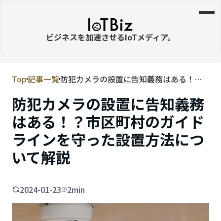
ビジネスを加速させるIoTメディア。
Top
記事一覧
防犯カメラの設置に告知義務はある！？
MVNE
市区町村のガイドラインを守った設置方
防犯カメラの設置に告知義務
エッジ
法について解説
はある！？市区町村のガイド
LPWA
ラインを守った設置方法につ
DaaS
いて解説
IaaS
PaaS
2024-01-23
2min
ビッグデータ
MNO