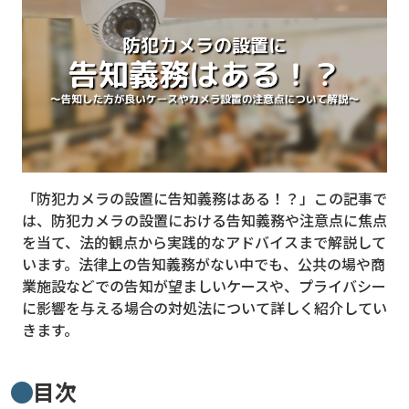
MVNO
スマート漁業
PR
5G
クラウド
「防犯カメラの設置に告知義務はある！？」この記事で
M2M
は、防犯カメラの設置における告知義務や注意点に焦点
VPN
を当て、法的観点から実践的なアドバイスまで解説して
います。法律上の告知義務がない中でも、公共の場や商
スマート〇〇
業施設などでの告知が望ましいケースや、プライバシー
に影響を与える場合の対処法について詳しく紹介してい
スマート農業
きます。
ドローン
ロボット
目次