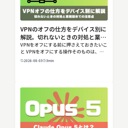
VPNのオフの仕方をデバイス別に
解説。切れないときの対処と業務
端末での注意点
VPNをオフにする前に押さえておきたいこ
と VPNをオフにする操作そのものは、ど
の端末でも数タップから数クリックで完了
2026-08-03
3min
します。ただし業務で使う端末の場合、手
順よりも「そもそも切ってよいのか」とい
う判断のほうが重要です。こ […]