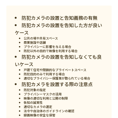
スマート物流
IoT
防犯カメラの設置と告知義務の有無
DX
防犯カメラの設置を告知した方が良い
ケース
ニュース
公共の場や共有スペース
商業施設や店舗
デジタルサイネージ
プライバシーに影響を与える場合
防犯以外の目的で映像を利用する場合
カメラ
防犯カメラの設置を告知しなくても良
いケース
Wi-Fi
戸建て住宅や閉鎖的なプライベートスペース
SaaS
防犯目的のみで利用する場合
適切なプライバシー保護策が取られている場合
防犯カメラを設置する際の注意点
AI
防犯対象の指定
プライバシーマスクの活用
おすすめ
映像の適切な利用と公開の制限
告知の誠実性
SIM
適切なカメラの選定
法令や自治体のガイドラインの確認
スマホ
録画映像の安全な保管