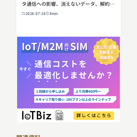
タ通信への影響、消えないデータ、解約や
端末譲渡時の注意点を整理。さらに法人・
2026-07-16
3min
IoT機器でSIMを抜いた場合の通信停止リ
スクと回線管理の考え方まで、現場担当者
向けにわかりやすく解説し […]