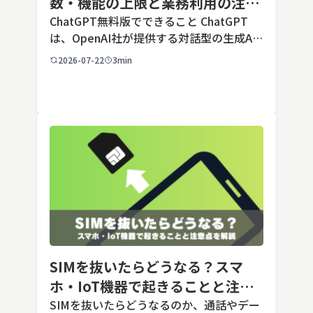
数・機能の上限と業務利用の注意
点を解説【2026年最新】
ChatGPT無料版でできること ChatGPT
は、OpenAI社が提供する対話型の生成AI
サービスです。アカウントを登録すれば無
2026-07-22
3min
料で利用でき、2026年7月時点の無料版で
は、標準モデルとして「GPT-5.5 Insta
[…]
SIMを抜いたらどうなる？スマ
ホ・IoT機器で起きることと注意
点を解説
SIMを抜いたらどうなるのか、通話やデー