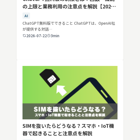
の上限と業務利用の注意点を解説【2026
年最新】
AI
ChatGPT無料版でできること ChatGPTは、OpenAI社
が提供する対話…
2026-07-22
3min
SIMを抜いたらどうなる？スマホ・IoT機
器で起きることと注意点を解説