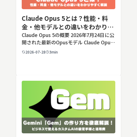
Claude Opus 5とは？性能・料
金・他モデルとの違いをわかりや
すく解説
Claude Opus 5の概要 2026年7月24日に公
開された最新のOpusモデル Claude Opus
5は、米国のAI企業Anthropic（アンソロピ
2026-07-28
3min
ック）が2026年7月24日に公開した最新の
Opusクラス […]