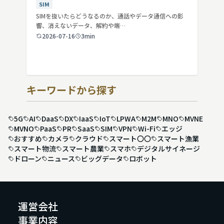
SIM
SIMを抜いたらどうなるのか、通話やデータ通信への影
響、消えないデータ、解約や端…
2026-07-16
3min
キーワードから探す
5G
AI
DaaS
DX
IaaS
IoT
LPWA
M2M
MNO
MVNE
MVNO
PaaS
PR
SaaS
SIM
VPN
Wi-Fi
エッジ
おすすめ
カメラ
クラウド
スマート〇〇
スマート漁業
スマート物流
スマート農業
スマホ
デジタルサイネージ
ドローン
ニュース
ビッグデータ
ロボット
運営会社
事業内容