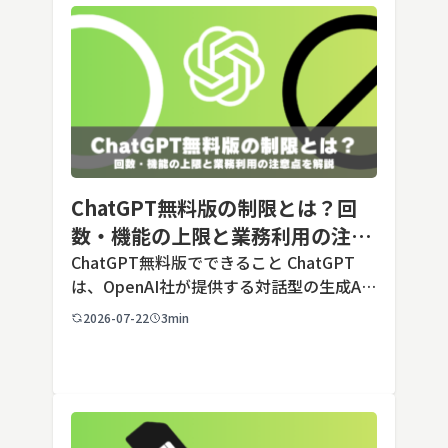
ChatGPT無料版の制限とは？回
数・機能の上限と業務利用の注意
点を解説【2026年最新】
ChatGPT無料版でできること ChatGPT
は、OpenAI社が提供する対話型の生成AI
サービスです。アカウントを登録すれば無
2026-07-22
3min
料で利用でき、2026年7月時点の無料版で
は、標準モデルとして「GPT-5.5 Insta
[…]