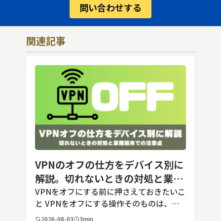
問い合わせする
関連記事
VPNのオフの仕方をデバイス別に
解説。切れないときの対処と業務
端末での注意点
VPNをオフにする前に押さえておきたいこ
と VPNをオフにする操作そのものは、ど
の端末でも数タップから数クリックで完了
2026-08-03
3min