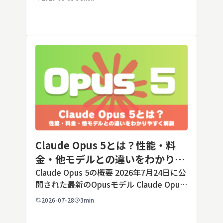
します。ただし業務で使う端末の場合、手
順よりも「そもそも切ってよいのか」とい
う判断のほうが重要です。こ […]
Claude Opus 5とは？性能・料
金・他モデルとの違いをわかりや
すく解説
Claude Opus 5の概要 2026年7月24日に公
開された最新のOpusモデル Claude Opus
5は、米国のAI企業Anthropic（アンソロピ
2026-07-28
3min
ック）が2026年7月24日に公開した最新の
Opusクラス […]