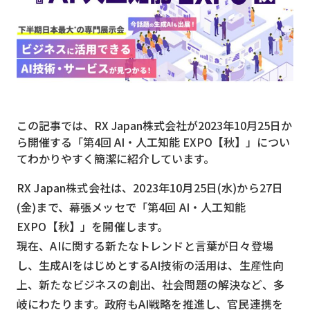
MVNO
スマート漁業
PR
5G
この記事では、RX Japan株式会社が2023年10月25日か
クラウド
ら開催する「第4回 AI・人工知能 EXPO【秋】」につい
M2M
てわかりやすく簡潔に紹介しています。
VPN
RX Japan株式会社は、2023年10月25日(水)から27日
(金)まで、幕張メッセで「第4回 AI・人工知能
スマート〇〇
EXPO【秋】」を開催します。
スマート農業
現在、AIに関する新たなトレンドと言葉が日々登場
ドローン
し、生成AIをはじめとするAI技術の活用は、生産性向
上、新たなビジネスの創出、社会問題の解決など、多
ロボット
岐にわたります。政府もAI戦略を推進し、官民連携を