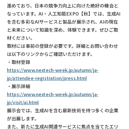
スマート物流
進めており、日本の競争力向上に向けた絶好の機会と
なっています。AI・人工知能EXPO【秋】では、生成AI
IoT
を含む多彩なAIサービスと製品が展示され、AIの現在
DX
と未来について知識を深め、体験できます。ぜひご取
ニュース
材ください。
取材には事前の登録が必要です。詳細とお問い合わせ
デジタルサイネージ
は以下のリンクからご確認いただけます。
カメラ
・取材登録
https://www.nextech-week.jp/autumn/ja-
Wi-Fi
jp/attendee-registration/press.html
SaaS
・展示詳細
AI
https://www.nextech-week.jp/autumn/ja-
jp/visit/ai.html
おすすめ
展示会では、生成AIを含む最新技術を持つ多くの企業
SIM
が出展します。
また、新たに生成AI関連サービスに焦点を当てたエリ
スマホ