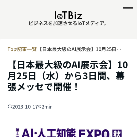
ビジネスを加速させるIoTメディア。
Top
記事一覧
【日本最大級のAI展示会】10月25日
MVNE
（水）から3日間、幕張メッセで開催！
【日本最大級のAI展示会】10
エッジ
月25日（水）から3日間、幕
LPWA
張メッセで開催！
DaaS
IaaS
2023-10-17
2min
PaaS
ビッグデータ
MNO