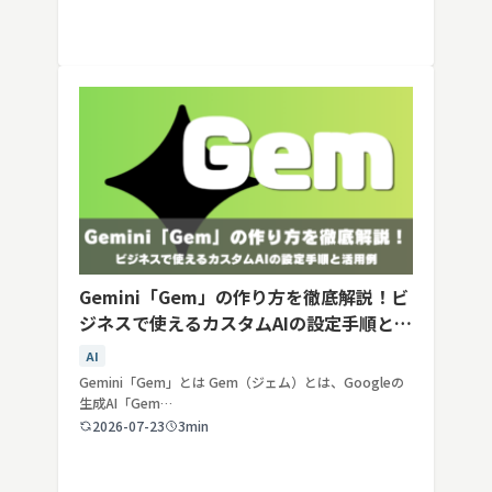
Gemini「Gem」の作り方を徹底解説！ビ
ジネスで使えるカスタムAIの設定手順と活
用例
AI
Gemini「Gem」とは Gem（ジェム）とは、Googleの
生成AI「Gem…
2026-07-23
3min