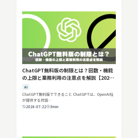
ChatGPT無料版の制限とは？回数・機能
の上限と業務利用の注意点を解説【2026
年最新】
AI
ChatGPT無料版でできること ChatGPTは、OpenAI社
が提供する対話…
2026-07-22
3min