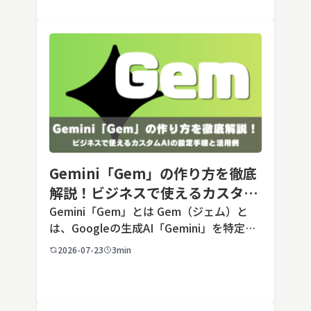
Gemini「Gem」の作り方を徹底
解説！ビジネスで使えるカスタム
AIの設定手順と活用例
Gemini「Gem」とは Gem（ジェム）と
は、Googleの生成AI「Gemini」を特定の
用途に合わせてカスタマイズできる機能で
2026-07-23
3min
す。あらかじめ役割や回答のルールを「カ
スタム指示」として登録しておくことで、
毎回長いプ […]