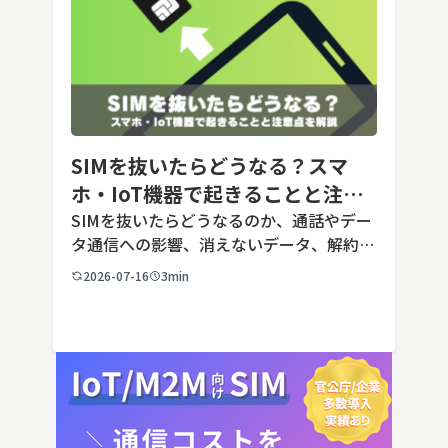
SIMを抜いたらどうなる？スマ
ホ・IoT機器で起きることと注意
点を解説
SIMを抜いたらどうなるのか、通話やデー
タ通信への影響、消えないデータ、解約や
端末譲渡時の注意点を整理。さらに法人・
2026-07-16
3min
IoT機器でSIMを抜いた場合の通信停止リ
スクと回線管理の考え方まで、現場担当者
向けにわかりやすく解説し […]