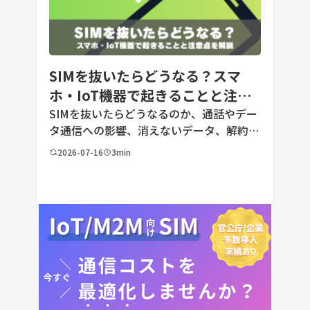
SIMを抜いたらどうなる？スマ
ホ・IoT機器で起きることと注意
点を解説
SIMを抜いたらどうなるのか、通話やデー
タ通信への影響、消えないデータ、解約や
端末譲渡時の注意点を整理。さらに法人・
2026-07-16
3min
IoT機器でSIMを抜いた場合の通信停止リ
スクと回線管理の考え方まで、現場担当者
向けにわかりやすく解説し […]