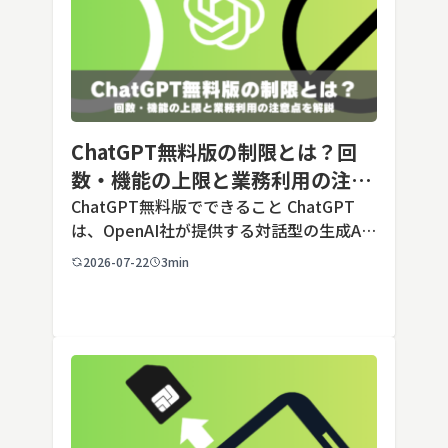
ChatGPT無料版の制限とは？回
数・機能の上限と業務利用の注意
点を解説【2026年最新】
ChatGPT無料版でできること ChatGPT
は、OpenAI社が提供する対話型の生成AI
サービスです。アカウントを登録すれば無
2026-07-22
3min
料で利用でき、2026年7月時点の無料版で
は、標準モデルとして「GPT-5.5 Insta
[…]