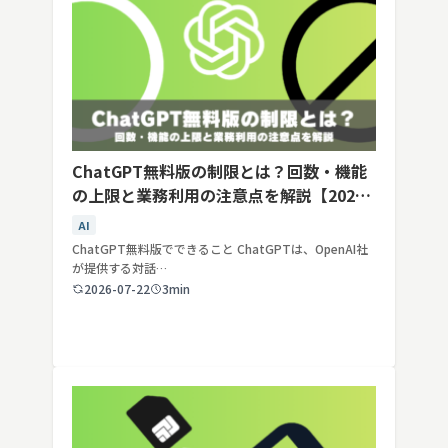
ChatGPT無料版の制限とは？回数・機能
の上限と業務利用の注意点を解説【2026
年最新】
AI
ChatGPT無料版でできること ChatGPTは、OpenAI社
が提供する対話…
2026-07-22
3min