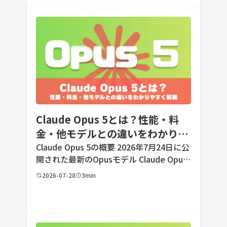
う判断のほうが重要です。こ […]
Claude Opus 5とは？性能・料
金・他モデルとの違いをわかりや
すく解説
Claude Opus 5の概要 2026年7月24日に公
開された最新のOpusモデル Claude Opus
5は、米国のAI企業Anthropic（アンソロピ
2026-07-28
3min
ック）が2026年7月24日に公開した最新の
Opusクラス […]