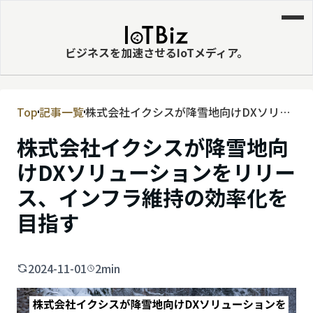
ビジネスを加速させるIoTメディア。
Top
記事一覧
株式会社イクシスが降雪地向けDXソリュ
MVNE
ーションをリリース、インフラ維持の効
株式会社イクシスが降雪地向
エッジ
率化を目指す
けDXソリューションをリリー
LPWA
ス、インフラ維持の効率化を
DaaS
目指す
IaaS
PaaS
2024-11-01
2min
ビッグデータ
MNO