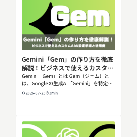
Gemini「Gem」の作り方を徹底
解説！ビジネスで使えるカスタム
AIの設定手順と活用例
Gemini「Gem」とは Gem（ジェム）と
は、Googleの生成AI「Gemini」を特定の
用途に合わせてカスタマイズできる機能で
2026-07-23
3min
す。あらかじめ役割や回答のルールを「カ
スタム指示」として登録しておくことで、
毎回長いプ […]