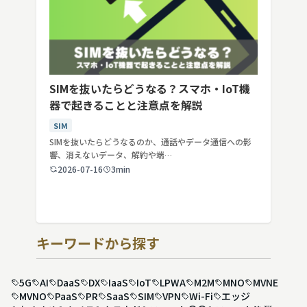
SIMを抜いたらどうなる？スマホ・IoT機
器で起きることと注意点を解説
SIM
SIMを抜いたらどうなるのか、通話やデータ通信への影
響、消えないデータ、解約や端…
2026-07-16
3min
キーワードから探す
5G
AI
DaaS
DX
IaaS
IoT
LPWA
M2M
MNO
MVNE
MVNO
PaaS
PR
SaaS
SIM
VPN
Wi-Fi
エッジ