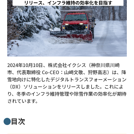
MVNO
スマート漁業
PR
5G
クラウド
2024年10月10日、株式会社イクシス（神奈川県川崎
M2M
市、代表取締役 Co-CEO：山崎文敬、狩野高志）は、降
VPN
雪地向けに特化したデジタルトランスフォーメーション
（DX）ソリューションをリリースしました。これによ
スマート〇〇
り、冬季のインフラ維持管理や除雪作業の効率化が期待
されています。
スマート農業
ドローン
目次
ロボット