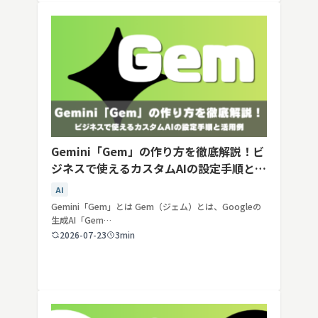
Gemini「Gem」の作り方を徹底解説！ビ
ジネスで使えるカスタムAIの設定手順と活
用例
AI
Gemini「Gem」とは Gem（ジェム）とは、Googleの
生成AI「Gem…
2026-07-23
3min