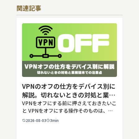
関連記事
VPNのオフの仕方をデバイス別に
解説。切れないときの対処と業務
端末での注意点
VPNをオフにする前に押さえておきたいこ
と VPNをオフにする操作そのものは、ど
の端末でも数タップから数クリックで完了
2026-08-03
3min
します。ただし業務で使う端末の場合、手
順よりも「そもそも切ってよいのか」とい