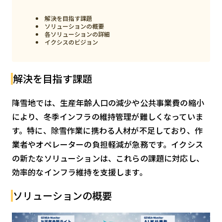
スマート物流
解決を目指す課題
IoT
ソリューションの概要
各ソリューションの詳細
イクシスのビジョン
DX
ニュース
解決を目指す課題
デジタルサイネージ
カメラ
降雪地では、生産年齢人口の減少や公共事業費の縮小
により、冬季インフラの維持管理が難しくなっていま
Wi-Fi
す。特に、除雪作業に携わる人材が不足しており、作
SaaS
業者やオペレーターの負担軽減が急務です。イクシス
の新たなソリューションは、これらの課題に対応し、
AI
効率的なインフラ維持を支援します。
おすすめ
ソリューションの概要
SIM
スマホ