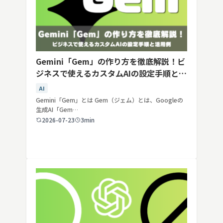
Gemini「Gem」の作り方を徹底解説！ビ
ジネスで使えるカスタムAIの設定手順と活
用例
AI
Gemini「Gem」とは Gem（ジェム）とは、Googleの
生成AI「Gem…
2026-07-23
3min