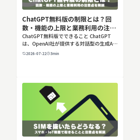
ChatGPT無料版の制限とは？回
数・機能の上限と業務利用の注意
点を解説【2026年最新】
ChatGPT無料版でできること ChatGPT
は、OpenAI社が提供する対話型の生成AI
サービスです。アカウントを登録すれば無
2026-07-22
3min
料で利用でき、2026年7月時点の無料版で
は、標準モデルとして「GPT-5.5 Insta
[…]