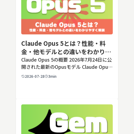
Claude Opus 5とは？性能・料
金・他モデルとの違いをわかりや
すく解説
Claude Opus 5の概要 2026年7月24日に公
開された最新のOpusモデル Claude Opus
5は、米国のAI企業Anthropic（アンソロピ
2026-07-28
3min
ック）が2026年7月24日に公開した最新の
Opusクラス […]