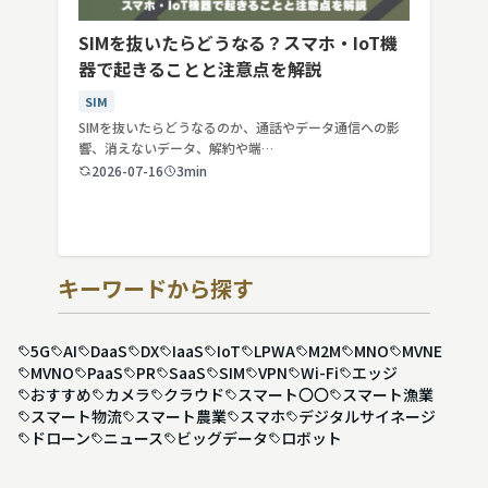
SIMを抜いたらどうなる？スマホ・IoT機
器で起きることと注意点を解説
SIM
SIMを抜いたらどうなるのか、通話やデータ通信への影
響、消えないデータ、解約や端…
2026-07-16
3min
キーワードから探す
5G
AI
DaaS
DX
IaaS
IoT
LPWA
M2M
MNO
MVNE
MVNO
PaaS
PR
SaaS
SIM
VPN
Wi-Fi
エッジ
おすすめ
カメラ
クラウド
スマート〇〇
スマート漁業
スマート物流
スマート農業
スマホ
デジタルサイネージ
ドローン
ニュース
ビッグデータ
ロボット