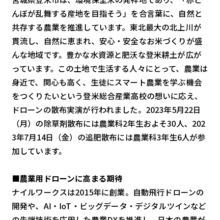
スマート物流
んぼが乱舞する産地を目指そう」を合言葉に、自然と
IoT
共存する農業を推進しています。東北最大の北上川が
貫流し、自然に恵まれ、安心・安全なお米づくりが盛
DX
んな地域です。豊かな水資源と肥沃な登米耕土が広が
ニュース
っています。この土地で生活する人々にとって、農業は
デジタルサイネージ
身近で、関心も高く、生徒にスマート農業を学ぶ機会
をつくりたいという登米総合産業高校の想いに応え、
カメラ
ドローンの散布実演が行われました。2023年5月22日
Wi-Fi
（月）の除草剤散布には農業科2年生およそ30人、202
3年7月14日（金）の追肥散布には農業科3年生6人が参
SaaS
加しています。
AI
おすすめ
■農業用ドローンに高まる期待
ナイルワークスは2015年に創業。自動飛行ドローンの
SIM
開発や、AI・IoT・ビッグデータ・デジタルツインなど
スマホ
の先端技術を応用した農業DXを推進し、日本の農業が