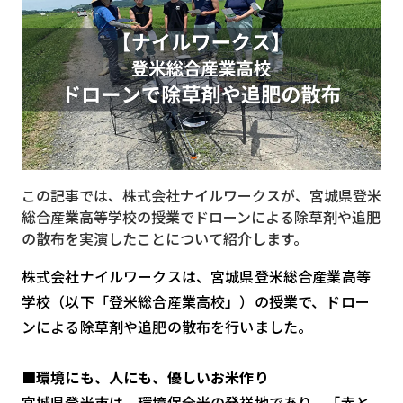
MVNO
スマート漁業
PR
5G
クラウド
この記事では、株式会社ナイルワークスが、宮城県登米
M2M
総合産業高等学校の授業でドローンによる除草剤や追肥
VPN
の散布を実演したことについて紹介します。
スマート〇〇
株式会社ナイルワークスは、宮城県登米総合産業高等
学校（以下「登米総合産業高校」）の授業で、ドロー
スマート農業
ンによる除草剤や追肥の散布を行いました。
ドローン
■環境にも、人にも、優しいお米作り
ロボット
宮城県登米市は、環境保全米の発祥地であり、「赤と