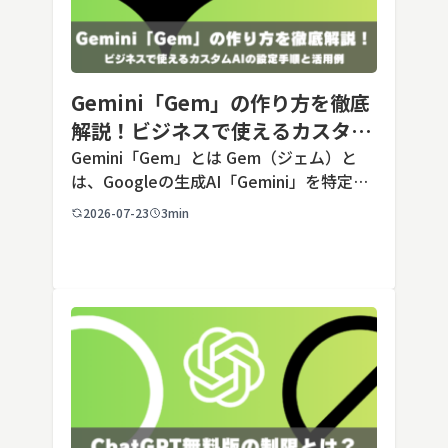
Gemini「Gem」の作り方を徹底
解説！ビジネスで使えるカスタム
AIの設定手順と活用例
Gemini「Gem」とは Gem（ジェム）と
は、Googleの生成AI「Gemini」を特定の
用途に合わせてカスタマイズできる機能で
2026-07-23
3min
す。あらかじめ役割や回答のルールを「カ
スタム指示」として登録しておくことで、
毎回長いプ […]