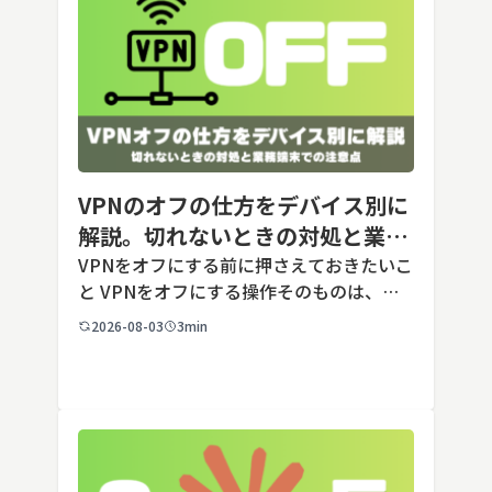
VPNのオフの仕方をデバイス別に
解説。切れないときの対処と業務
端末での注意点
VPNをオフにする前に押さえておきたいこ
と VPNをオフにする操作そのものは、ど
の端末でも数タップから数クリックで完了
2026-08-03
3min
します。ただし業務で使う端末の場合、手
順よりも「そもそも切ってよいのか」とい
う判断のほうが重要です。こ […]