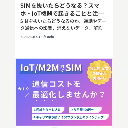
SIMを抜いたらどうなる？スマ
ホ・IoT機器で起きることと注意
点を解説
SIMを抜いたらどうなるのか、通話やデー
タ通信への影響、消えないデータ、解約や
端末譲渡時の注意点を整理。さらに法人・
2026-07-16
3min
IoT機器でSIMを抜いた場合の通信停止リ
スクと回線管理の考え方まで、現場担当者
向けにわかりやすく解説し […]