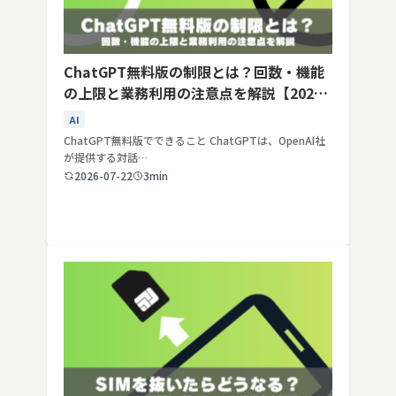
ChatGPT無料版の制限とは？回数・機能
の上限と業務利用の注意点を解説【2026
年最新】
AI
ChatGPT無料版でできること ChatGPTは、OpenAI社
が提供する対話…
2026-07-22
3min