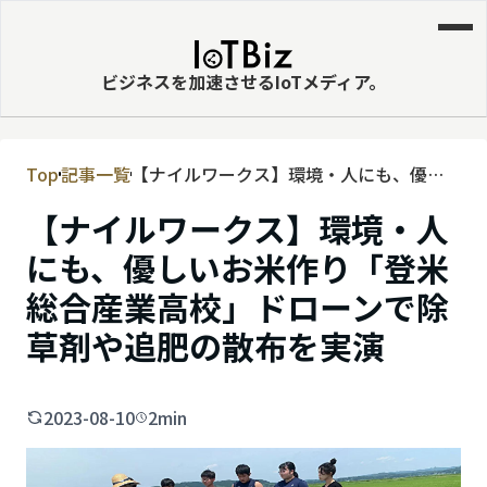
ビジネスを加速させるIoTメディア。
Top
記事一覧
【ナイルワークス】環境・人にも、優し
MVNE
いお米作り「登米総合産業高校」ドロー
【ナイルワークス】環境・人
エッジ
ンで除草剤や追肥の散布を実演
にも、優しいお米作り「登米
LPWA
総合産業高校」ドローンで除
DaaS
草剤や追肥の散布を実演
IaaS
PaaS
2023-08-10
2min
ビッグデータ
MNO