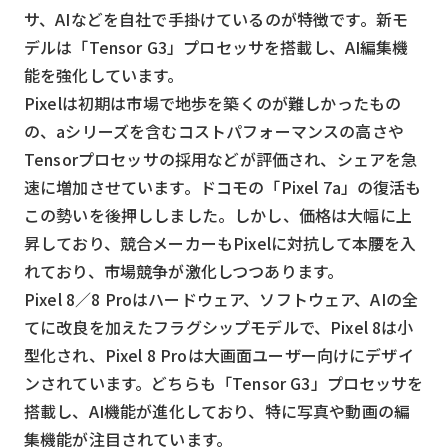
スマート物流
サ、AIなどを自社で手掛けているのが特徴です。新モ
デルは「Tensor G3」プロセッサを搭載し、AI編集機
IoT
能を強化しています。
DX
Pixelは初期は市場で地歩を築くのが難しかったもの
ニュース
の、aシリーズを含むコストパフォーマンスの高さや
Tensorプロセッサの採用などが評価され、シェアを急
デジタルサイネージ
速に増加させています。ドコモの「Pixel 7a」の復活も
カメラ
この勢いを後押ししました。しかし、価格は大幅に上
昇しており、競合メーカーもPixelに対抗して本腰を入
Wi-Fi
れており、市場競争が激化しつつあります。
SaaS
Pixel 8／8 Proはハードウェア、ソフトウェア、AIの全
AI
てに改良を加えたフラグシップモデルで、Pixel 8は小
型化され、Pixel 8 Proは大画面ユーザー向けにデザイ
おすすめ
ンされています。どちらも「Tensor G3」プロセッサを
SIM
搭載し、AI機能が進化しており、特に写真や動画の編
集機能が注目されています。
スマホ