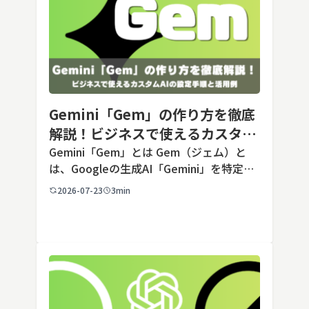
Gemini「Gem」の作り方を徹底
解説！ビジネスで使えるカスタム
AIの設定手順と活用例
Gemini「Gem」とは Gem（ジェム）と
は、Googleの生成AI「Gemini」を特定の
用途に合わせてカスタマイズできる機能で
2026-07-23
3min
す。あらかじめ役割や回答のルールを「カ
スタム指示」として登録しておくことで、
毎回長いプ […]