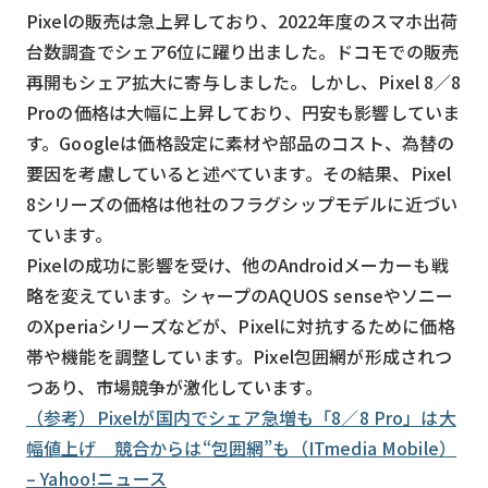
Pixelの販売は急上昇しており、2022年度のスマホ出荷
検索する
リセット
台数調査でシェア6位に躍り出ました。ドコモでの販売
再開もシェア拡大に寄与しました。しかし、Pixel 8／8
Proの価格は大幅に上昇しており、円安も影響していま
す。Googleは価格設定に素材や部品のコスト、為替の
要因を考慮していると述べています。その結果、Pixel
8シリーズの価格は他社のフラグシップモデルに近づい
ています。
Pixelの成功に影響を受け、他のAndroidメーカーも戦
略を変えています。シャープのAQUOS senseやソニー
のXperiaシリーズなどが、Pixelに対抗するために価格
帯や機能を調整しています。Pixel包囲網が形成されつ
つあり、市場競争が激化しています。
（参考）Pixelが国内でシェア急増も「8／8 Pro」は大
幅値上げ 競合からは“包囲網”も（ITmedia Mobile）
– Yahoo!ニュース