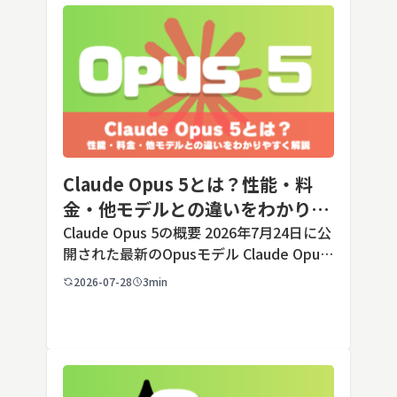
Claude Opus 5とは？性能・料
金・他モデルとの違いをわかりや
すく解説
Claude Opus 5の概要 2026年7月24日に公
開された最新のOpusモデル Claude Opus
5は、米国のAI企業Anthropic（アンソロピ
2026-07-28
3min
ック）が2026年7月24日に公開した最新の
Opusクラス […]