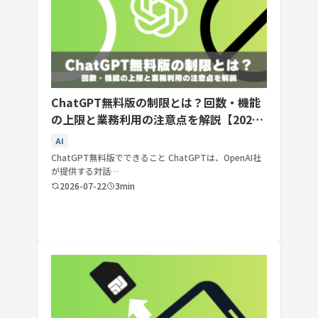
ChatGPT無料版の制限とは？回数・機能
の上限と業務利用の注意点を解説【2026
年最新】
AI
ChatGPT無料版でできること ChatGPTは、OpenAI社
が提供する対話…
2026-07-22
3min