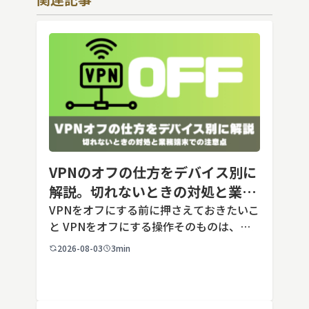
VPNのオフの仕方をデバイス別に
解説。切れないときの対処と業務
端末での注意点
VPNをオフにする前に押さえておきたいこ
と VPNをオフにする操作そのものは、ど
の端末でも数タップから数クリックで完了
2026-08-03
3min
します。ただし業務で使う端末の場合、手
順よりも「そもそも切ってよいのか」とい
う判断のほうが重要です。こ […]