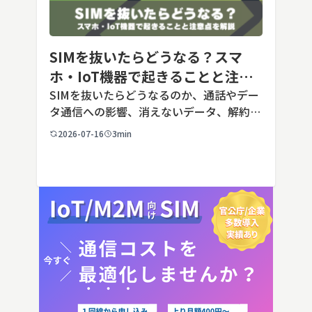
SIMを抜いたらどうなる？スマ
ホ・IoT機器で起きることと注意
点を解説
SIMを抜いたらどうなるのか、通話やデー
タ通信への影響、消えないデータ、解約や
端末譲渡時の注意点を整理。さらに法人・
2026-07-16
3min
IoT機器でSIMを抜いた場合の通信停止リ
スクと回線管理の考え方まで、現場担当者
向けにわかりやすく解説し […]