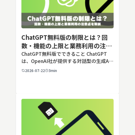
ChatGPT無料版の制限とは？回
数・機能の上限と業務利用の注意
点を解説【2026年最新】
ChatGPT無料版でできること ChatGPT
は、OpenAI社が提供する対話型の生成AI
サービスです。アカウントを登録すれば無
2026-07-22
3min
料で利用でき、2026年7月時点の無料版で
は、標準モデルとして「GPT-5.5 Insta
[…]