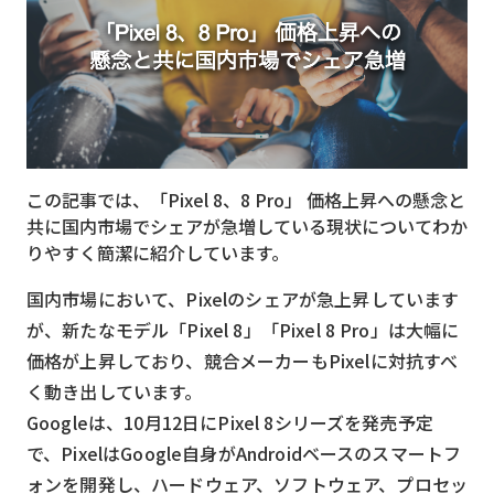
MVNO
スマート漁業
PR
5G
この記事では、「Pixel 8、8 Pro」 価格上昇への懸念と
クラウド
共に国内市場でシェアが急増している現状についてわか
M2M
りやすく簡潔に紹介しています。
VPN
国内市場において、Pixelのシェアが急上昇しています
が、新たなモデル「Pixel 8」「Pixel 8 Pro」は大幅に
スマート〇〇
価格が上昇しており、競合メーカーもPixelに対抗すべ
スマート農業
く動き出しています。
ドローン
Googleは、10月12日にPixel 8シリーズを発売予定
で、PixelはGoogle自身がAndroidベースのスマートフ
ロボット
ォンを開発し、ハードウェア、ソフトウェア、プロセッ