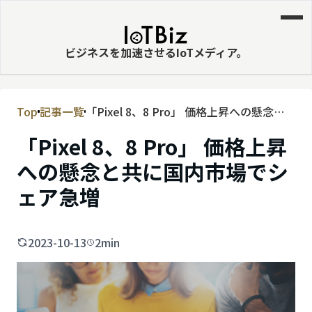
ビジネスを加速させるIoTメディア。
Top
記事一覧
「Pixel 8、8 Pro」 価格上昇への懸念と
MVNE
共に国内市場でシェア急増
「Pixel 8、8 Pro」 価格上昇
エッジ
への懸念と共に国内市場でシ
LPWA
ェア急増
DaaS
IaaS
2023-10-13
2min
PaaS
ビッグデータ
MNO