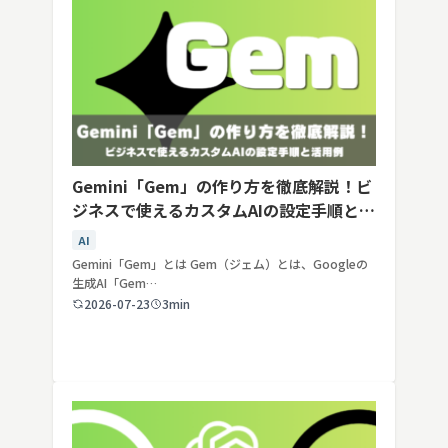
Gemini「Gem」の作り方を徹底解説！ビ
ジネスで使えるカスタムAIの設定手順と活
用例
AI
Gemini「Gem」とは Gem（ジェム）とは、Googleの
生成AI「Gem…
2026-07-23
3min