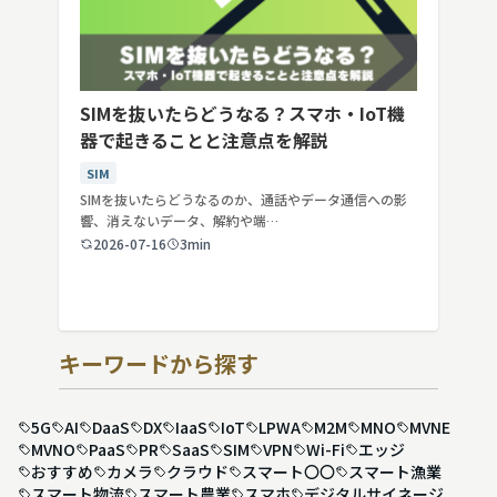
SIMを抜いたらどうなる？スマホ・IoT機
器で起きることと注意点を解説
SIM
SIMを抜いたらどうなるのか、通話やデータ通信への影
響、消えないデータ、解約や端…
2026-07-16
3min
キーワードから探す
5G
AI
DaaS
DX
IaaS
IoT
LPWA
M2M
MNO
MVNE
MVNO
PaaS
PR
SaaS
SIM
VPN
Wi-Fi
エッジ
おすすめ
カメラ
クラウド
スマート〇〇
スマート漁業
スマート物流
スマート農業
スマホ
デジタルサイネージ