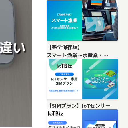
【完全保存版】
スマート漁業〜水産業・
漁業IoT/M2M活用事例や製品の総
【SIMプラン】IoTセンサー