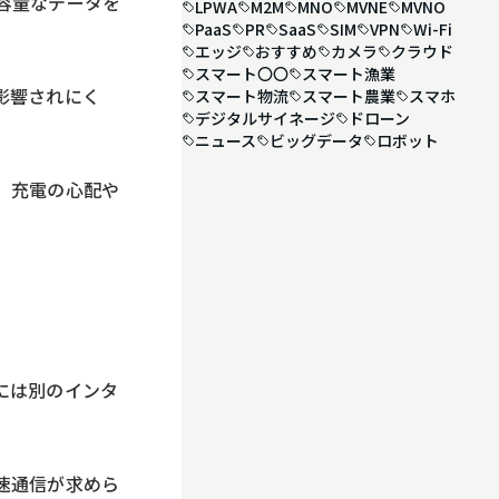
容量なデータを
LPWA
M2M
MNO
MVNE
MVNO
PaaS
PR
SaaS
SIM
VPN
Wi-Fi
エッジ
おすすめ
カメラ
クラウド
スマート〇〇
スマート漁業
影響されにく
スマート物流
スマート農業
スマホ
デジタルサイネージ
ドローン
ニュース
ビッグデータ
ロボット
。充電の心配や
には別のインタ
速通信が求めら