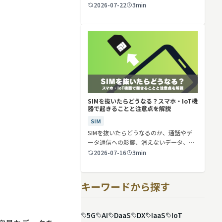
2026-07-22
3min
SIMを抜いたらどうなる？スマホ・IoT機
器で起きることと注意点を解説
SIM
SIMを抜いたらどうなるのか、通話やデ
ータ通信への影響、消えないデータ、解
約や端…
2026-07-16
3min
キーワードから探す
5G
AI
DaaS
DX
IaaS
IoT