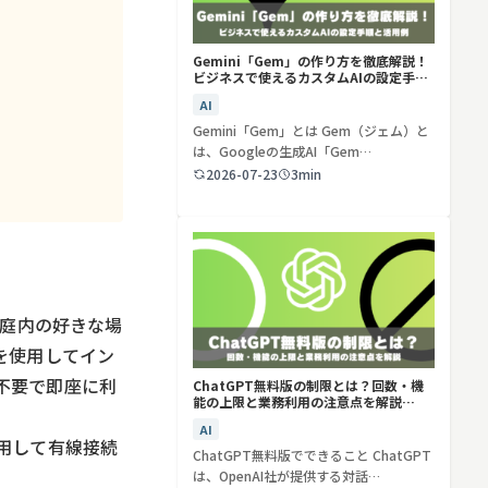
Gemini「Gem」の作り方を徹底解説！
ビジネスで使えるカスタムAIの設定手順
と活用例
AI
Gemini「Gem」とは Gem（ジェム）と
は、Googleの生成AI「Gem…
2026-07-23
3min
家庭内の好きな場
を使用してイン
不要で即座に利
ChatGPT無料版の制限とは？回数・機
能の上限と業務利用の注意点を解説
【2026年最新】
AI
用して有線接続
ChatGPT無料版でできること ChatGPT
は、OpenAI社が提供する対話…