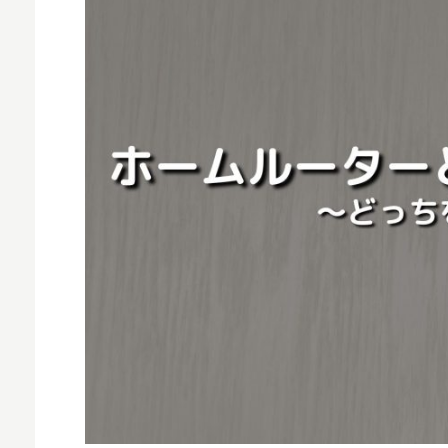
MNO
MVNO
スマート漁業
PR
5G
クラウド
M2M
VPN
スマート〇〇
スマート農業
ドローン