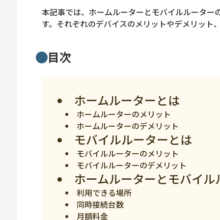
ロボット
本記事では、ホームルーターとモバイルルーター
スマート物流
す。それぞれのデバイスのメリットやデメリット
IoT
目次
DX
ニュース
ホームルーターとは
デジタルサイネー
ホームルーターのメリット
カメラ
ホームルーターのデメリット
Wi-Fi
モバイルルーターとは
モバイルルーターのメリット
SaaS
モバイルルーターのデメリット
AI
ホームルーターとモバイル
利用できる場所
おすすめ
同時接続台数
SIM
月額料金