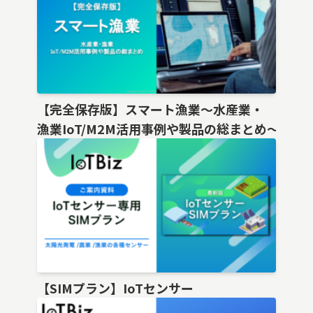
【完全保存版】スマート漁業〜水産業・
漁業IoT/M2M活用事例や製品の総まとめ〜
【SIMプラン】IoTセンサー