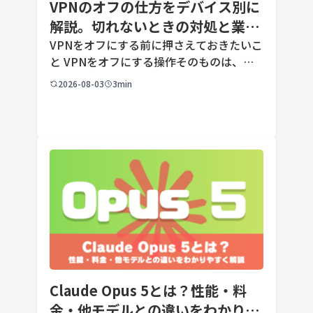
VPNのオフの仕方をデバイス別に
解説。切れないときの対処と業務
端末での注意点
VPNをオフにする前に押さえておきたいこ
と VPNをオフにする操作そのものは、ど
の端末でも数タップから数クリックで完了
2026-08-03
3min
します。ただし業務で使う端末の場合、手
順よりも「そもそも切ってよいのか」とい
う判断のほうが重要です。こ […]
Claude Opus 5とは？性能・料
金・他モデルとの違いをわかりや