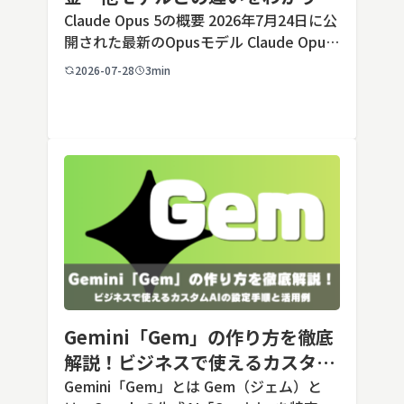
すく解説
Claude Opus 5の概要 2026年7月24日に公
開された最新のOpusモデル Claude Opus
5は、米国のAI企業Anthropic（アンソロピ
2026-07-28
3min
ック）が2026年7月24日に公開した最新の
Opusクラス […]
Gemini「Gem」の作り方を徹底
解説！ビジネスで使えるカスタム
AIの設定手順と活用例
Gemini「Gem」とは Gem（ジェム）と