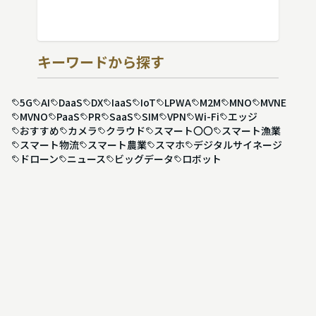
キーワードから探す
5G
AI
DaaS
DX
IaaS
IoT
LPWA
M2M
MNO
MVNE
MVNO
PaaS
PR
SaaS
SIM
VPN
Wi-Fi
エッジ
おすすめ
カメラ
クラウド
スマート〇〇
スマート漁業
スマート物流
スマート農業
スマホ
デジタルサイネージ
ドローン
ニュース
ビッグデータ
ロボット
運営会社
事業内容
お問い合わせ
プライバシーポリシー