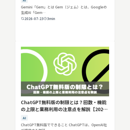
AI
Gemini「Gem」とは Gem（ジェム）とは、Googleの
生成AI「Gem…
2026-07-23
3min
ChatGPT無料版の制限とは？回数・機能
の上限と業務利用の注意点を解説【2026
年最新】
AI
ChatGPT無料版でできること ChatGPTは、OpenAI社