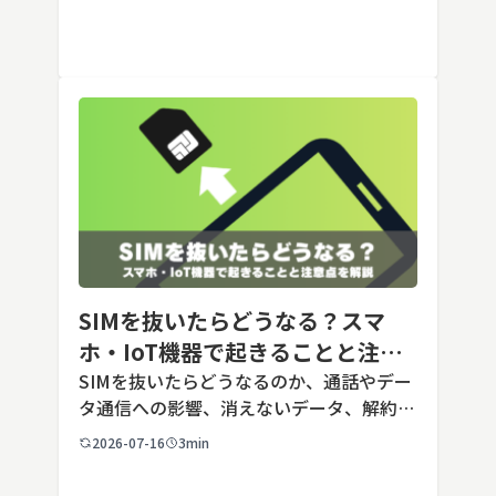
料で利用でき、2026年7月時点の無料版で
は、標準モデルとして「GPT-5.5 Insta
[…]
SIMを抜いたらどうなる？スマ
ホ・IoT機器で起きることと注意
点を解説
SIMを抜いたらどうなるのか、通話やデー
タ通信への影響、消えないデータ、解約や
端末譲渡時の注意点を整理。さらに法人・
2026-07-16
3min
IoT機器でSIMを抜いた場合の通信停止リ
スクと回線管理の考え方まで、現場担当者