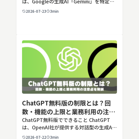
は、Googleの生成AI「Gemini」を特定の
用途に合わせてカスタマイズできる機能で
2026-07-23
3min
す。あらかじめ役割や回答のルールを「カ
スタム指示」として登録しておくことで、
毎回長いプ […]
ChatGPT無料版の制限とは？回
数・機能の上限と業務利用の注意
点を解説【2026年最新】
ChatGPT無料版でできること ChatGPT
は、OpenAI社が提供する対話型の生成AI
サービスです。アカウントを登録すれば無
2026-07-22
3min