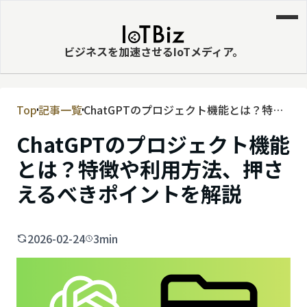
ビジネスを加速させるIoTメディア。
Top
記事一覧
ChatGPTのプロジェクト機能とは？特徴
MVNE
や利用方法、押さえるべきポイントを解
ChatGPTのプロジェクト機能
エッジ
説
とは？特徴や利用方法、押さ
LPWA
えるべきポイントを解説
DaaS
IaaS
2026-02-24
3min
PaaS
ビッグデータ
MNO