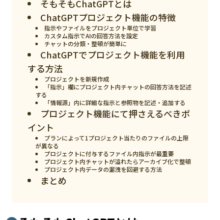
そもそもChatGPTとは
スマート物流
ChatGPTプロジェクト機能の特徴
IoT
指示やファイルをプロジェクト単位で学習
カスタム指示でAIの回答方法を設定
DX
チャットの分類・整頓が簡単に
ChatGPTでプロジェクト機能を利用
ニュース
する方法
プロジェクトを新規作成
デジタルサイネージ
「指示」欄にプロジェクト内チャットの回答方法を記述
する
カメラ
「情報源」内に詳細な指示と参照物を記述・追加する
プロジェクト機能にて押さえるべきポ
Wi-Fi
イント
SaaS
プランによって1プロジェクト当たりのファイルの上限
が異なる
プロジェクトに付与するファイル内指示が最重要
AI
プロジェクト内チャットが溢れたらアーカイブ化で整頓
プロジェクト内データの漏洩を回避する方法
おすすめ
まとめ
SIM
スマホ