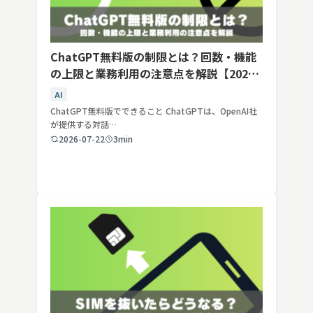
ChatGPT無料版の制限とは？回数・機能
の上限と業務利用の注意点を解説【2026
年最新】
AI
ChatGPT無料版でできること ChatGPTは、OpenAI社
が提供する対話…
2026-07-22
3min