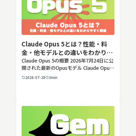
Claude Opus 5とは？性能・料
金・他モデルとの違いをわかりや
すく解説
Claude Opus 5の概要 2026年7月24日に公
開された最新のOpusモデル Claude Opus
5は、米国のAI企業Anthropic（アンソロピ
2026-07-28
3min
ック）が2026年7月24日に公開した最新の
Opusクラス […]