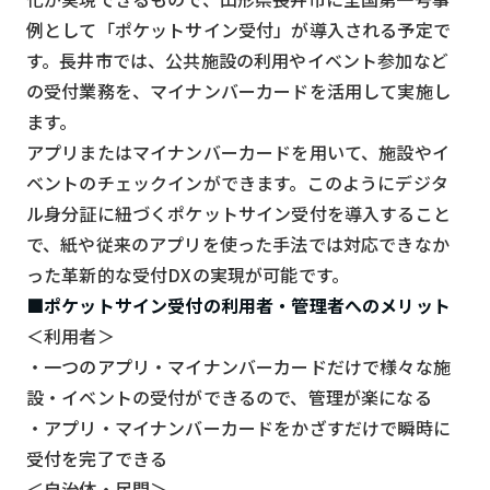
スマート物流
例として「ポケットサイン受付」が導入される予定で
IoT
す。長井市では、公共施設の利用やイベント参加など
の受付業務を、マイナンバーカードを活用して実施し
DX
ます。
ニュース
アプリまたはマイナンバーカードを用いて、施設やイ
デジタルサイネージ
ベントのチェックインができます。このようにデジタ
ル身分証に紐づくポケットサイン受付を導入すること
カメラ
で、紙や従来のアプリを使った手法では対応できなか
Wi-Fi
った革新的な受付DXの実現が可能です。
■ポケットサイン受付の利用者・管理者へのメリット
SaaS
＜利用者＞
AI
・一つのアプリ・マイナンバーカードだけで様々な施
おすすめ
設・イベントの受付ができるので、管理が楽になる
・アプリ・マイナンバーカードをかざすだけで瞬時に
SIM
受付を完了できる
スマホ
＜自治体・民間＞