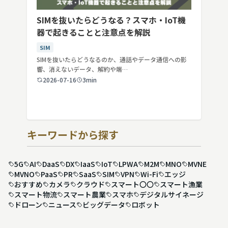
SIMを抜いたらどうなる？スマホ・IoT機
器で起きることと注意点を解説
SIM
SIMを抜いたらどうなるのか、通話やデータ通信への影
響、消えないデータ、解約や端…
2026-07-16
3min
キーワードから探す
5G
AI
DaaS
DX
IaaS
IoT
LPWA
M2M
MNO
MVNE
MVNO
PaaS
PR
SaaS
SIM
VPN
Wi-Fi
エッジ
おすすめ
カメラ
クラウド
スマート〇〇
スマート漁業
スマート物流
スマート農業
スマホ
デジタルサイネージ
ドローン
ニュース
ビッグデータ
ロボット