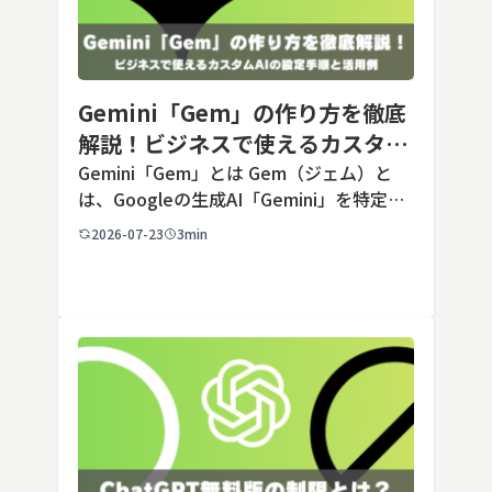
Gemini「Gem」の作り方を徹底
解説！ビジネスで使えるカスタム
AIの設定手順と活用例
Gemini「Gem」とは Gem（ジェム）と
は、Googleの生成AI「Gemini」を特定の
用途に合わせてカスタマイズできる機能で
2026-07-23
3min
す。あらかじめ役割や回答のルールを「カ
スタム指示」として登録しておくことで、
毎回長いプ […]