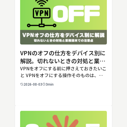
VPNのオフの仕方をデバイス別に
解説。切れないときの対処と業務
端末での注意点
VPNをオフにする前に押さえておきたいこ
と VPNをオフにする操作そのものは、ど
の端末でも数タップから数クリックで完了
2026-08-03
3min
します。ただし業務で使う端末の場合、手
順よりも「そもそも切ってよいのか」とい
う判断のほうが重要です。こ […]