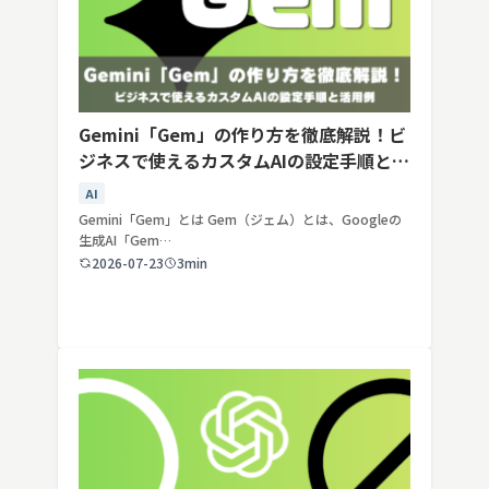
Gemini「Gem」の作り方を徹底解説！ビ
ジネスで使えるカスタムAIの設定手順と活
用例
AI
Gemini「Gem」とは Gem（ジェム）とは、Googleの
生成AI「Gem…
2026-07-23
3min