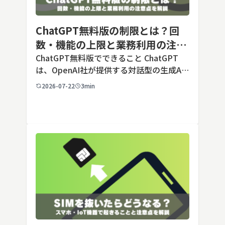
ChatGPT無料版の制限とは？回
数・機能の上限と業務利用の注意
点を解説【2026年最新】
ChatGPT無料版でできること ChatGPT
は、OpenAI社が提供する対話型の生成AI
サービスです。アカウントを登録すれば無
2026-07-22
3min
料で利用でき、2026年7月時点の無料版で
は、標準モデルとして「GPT-5.5 Insta
[…]