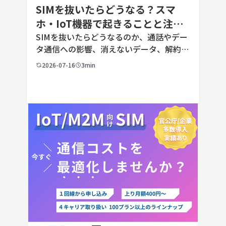
SIMを抜いたらどうなる？スマ
ホ・IoT機器で起きることと注意
点を解説
SIMを抜いたらどうなるのか、通話やデー
タ通信への影響、消えないデータ、解約や
端末譲渡時の注意点を整理。さらに法人・
2026-07-16
3min
IoT機器でSIMを抜いた場合の通信停止リ
スクと回線管理の考え方まで、現場担当者
向けにわかりやすく解説し […]