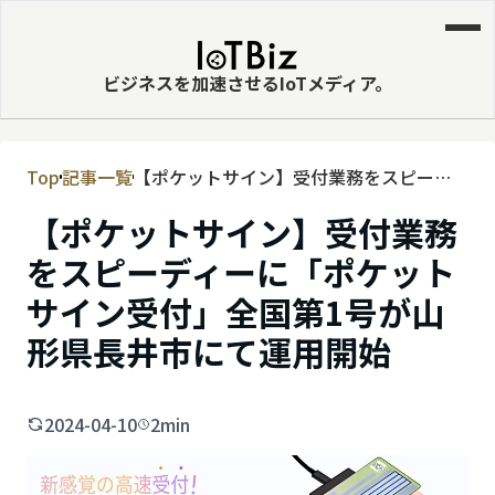
ビジネスを加速させるIoTメディア。
Top
記事一覧
【ポケットサイン】受付業務をスピーデ
MVNE
ィーに「ポケットサイン受付」全国第1号
【ポケットサイン】受付業務
エッジ
が山形県長井市にて運用開始
をスピーディーに「ポケット
LPWA
サイン受付」全国第1号が山
DaaS
形県長井市にて運用開始
IaaS
PaaS
2024-04-10
2min
ビッグデータ
MNO