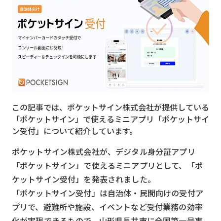
MVNO
スマート漁業
PR
5G
クラウド
この記事では、ポケットサイン株式会社が提供している
M2M
「ポケットサイン」で使えるミニアプリ「ポケットサイ
VPN
ン受付」について紹介しています。
スマート〇〇
ポケットサイン株式会社が、デジタル身分証アプリ
「ポケットサイン」で使えるミニアプリとして、「ポ
スマート農業
ケットサイン受付」を発表されました。
ドローン
「ポケットサイン受付」は自治体・民間向けの受付ア
プリで、避難所や施設、イベントなど受付業務の効率
ロボット
化が実現できるもので、山形県長井市に全国第一号事