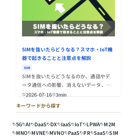
SIMを抜いたらどうなる？スマホ・IoT機
器で起きることと注意点を解説
SIM
SIMを抜いたらどうなるのか、通話やデ
ータ通信への影響、消えないデータ、解
約や端…
2026-07-16
3min
キーワードから探す
5G
AI
DaaS
DX
IaaS
IoT
LPWA
M2M
MNO
MVNE
MVNO
PaaS
PR
SaaS
SIM