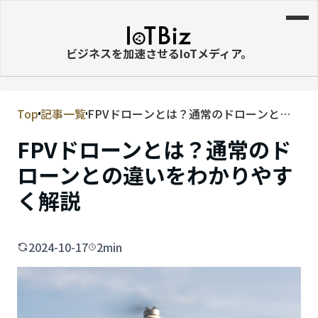
ビジネスを加速させるIoTメディア。
Top
記事一覧
FPVドローンとは？通常のドローンとの
MVNE
違いをわかりやすく解説
FPVドローンとは？通常のド
エッジ
ローンとの違いをわかりやす
LPWA
く解説
DaaS
IaaS
2024-10-17
2min
PaaS
ビッグデータ
MNO