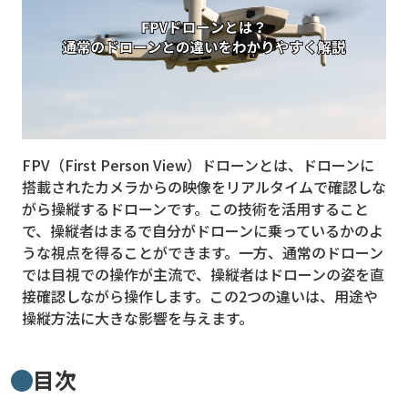
MVNO
スマート漁業
PR
5G
FPV（First Person View）ドローンとは、ドローンに
クラウド
搭載されたカメラからの映像をリアルタイムで確認しな
M2M
がら操縦するドローンです。この技術を活用すること
で、操縦者はまるで自分がドローンに乗っているかのよ
VPN
うな視点を得ることができます。一方、通常のドローン
では目視での操作が主流で、操縦者はドローンの姿を直
スマート〇〇
接確認しながら操作します。この2つの違いは、用途や
スマート農業
操縦方法に大きな影響を与えます。
ドローン
目次
ロボット