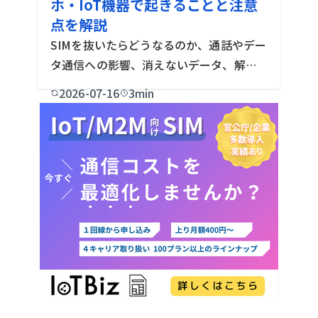
ホ・IoT機器で起きることと注意
点を解説
SIMを抜いたらどうなるのか、通話やデー
タ通信への影響、消えないデータ、解約
や端末譲渡時の注意点を整理。さらに法
2026-07-16
3min
人・IoT機器でSIMを抜いた場合の通信停
止リスクと回線管理の考え方まで、現場
担当者向けにわかりやすく解説し […]