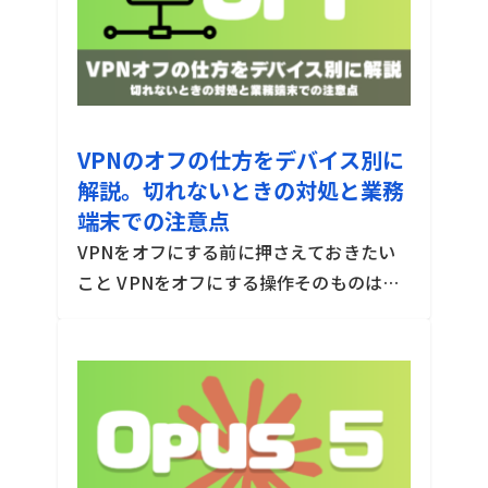
VPNのオフの仕方をデバイス別に
解説。切れないときの対処と業務
端末での注意点
VPNをオフにする前に押さえておきたい
こと VPNをオフにする操作そのものは、
どの端末でも数タップから数クリックで
2026-08-03
3min
完了します。ただし業務で使う端末の場
合、手順よりも「そもそも切ってよいの
か」という判断のほうが重要です。こ
[…]