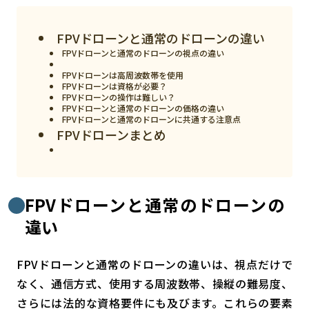
スマート物流
IoT
FPVドローンと通常のドローンの違い
FPVドローンと通常のドローンの視点の違い
DX
FPVドローンは高周波数帯を使用
ニュース
FPVドローンは資格が必要？
FPVドローンの操作は難しい？
FPVドローンと通常のドローンの価格の違い
デジタルサイネージ
FPVドローンと通常のドローンに共通する注意点
FPVドローンまとめ
カメラ
Wi-Fi
SaaS
FPVドローンと通常のドローンの
AI
違い
おすすめ
FPVドローンと通常のドローンの違いは、視点だけで
SIM
なく、通信方式、使用する周波数帯、操縦の難易度、
さらには法的な資格要件にも及びます。これらの要素
スマホ