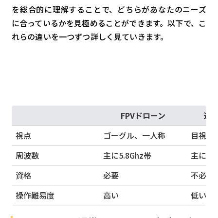
を総合的に理解することで、どちらがあなたのニーズ
検索する
リセット
に合っているかを見極めることができます。以下で、こ
れらの違いを一つずつ詳しく見ていきます。
FPVドローン
通
視点
ゴーグル、一人称
目視
周波数
主に5.8Ghz帯
主に2.4
資格
必要
不必要
操作難易度
高い
低い