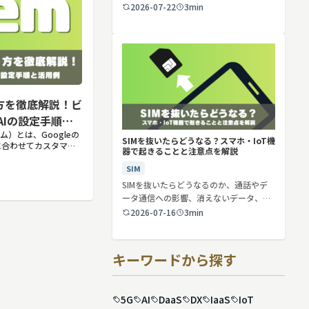
2026-07-22
3min
り方を徹底解説！ビ
AIの設定手順と
ェム）とは、Googleの
SIMを抜いたらどうなる？スマホ・IoT機
途に合わせてカスタマイ
器で起きることと注意点を解説
割や回答のルールを
おくことで、毎回長い
SIM
SIMを抜いたらどうなるのか、通話やデ
ータ通信への影響、消えないデータ、解
約や端…
2026-07-16
3min
キーワードから探す
5G
AI
DaaS
DX
IaaS
IoT