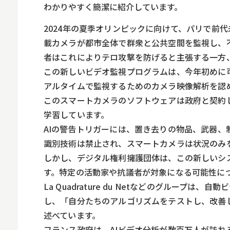
ロボット
わかりやすく簡潔に紹介しています。
スマート物流
2024年の夏季オリンピックに向けて、パリで前
IoT
載カメラが都市全体で群衆と公共空間を監視し、
者はこれによりテロ攻撃を防げると主張する一方
DX
この新しいビデオ監視プログラムは、今年初めに可決
ニュース
アルタイムで監視するためのカメラ映像解析を認め
このスマートカメラのソフトウェアは政府と契約
デジタルサイネー
学習しています。
カメラ
AIの警告トリガーには、置き去りの物品、武器
Wi-Fi
識別技術は禁止され、スマートカメラは状況のみ
しかし、デジタル権利擁護団体は、この新しいシ
SaaS
す。特定の活動家や抗議者が対象になる可能性に
AI
La Quadrature du Netなどのグルー
し、「自分たちのアルゴリズムをテストし、改善
おすすめ
述べています。
SIM
フランス政府は、AIビデオ分析が数百万人が訪れ