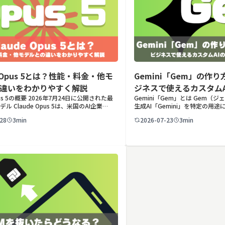
e Opus 5とは？性能・料金・他モ
Gemini「Gem」の作
違いをわかりやすく解説
ジネスで使えるカスタム
Opus 5の概要 2026年7月24日に公開された最
Gemini「Gem」とは Gem（ジ
活用例
デル Claude Opus 5は、米国のAI企業
生成AI「Gemini」を特定の用
pic（アンソロピック）が2026年7月24日に公開
ズできる機能です。あらかじめ役
28
3min
2026-07-23
3min
usクラス […]
「カスタム指示」として登録して
プ […]