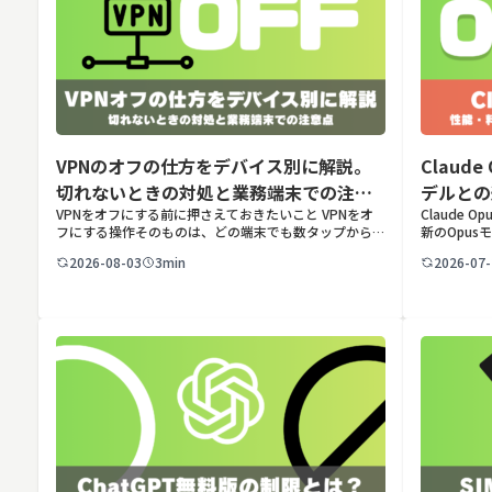
VPNのオフの仕方をデバイス別に解説。
Claud
切れないときの対処と業務端末での注意
デルとの
VPNをオフにする前に押さえておきたいこと VPNをオ
Claude 
点
フにする操作そのものは、どの端末でも数タップから数
新のOpusモ
クリックで完了します。ただし業務で使う端末の場合、
Anthro
2026-08-03
3min
2026-07-
手順よりも「そもそも切ってよいのか」という判断のほ
した最新のOp
うが重要です。こ […]