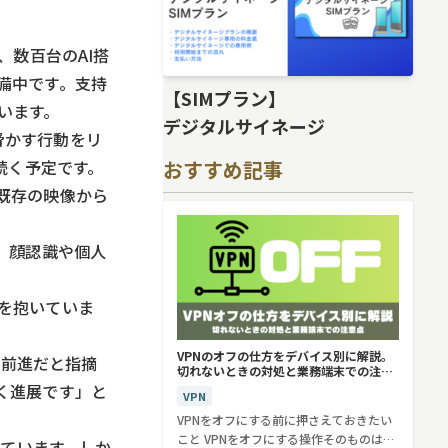
、数百台のAI搭
備中です。支持
【SIMプラン】
います。
デジタルサイネージ
脅かす行動をリ
おすすめ記事
続く予定です。
既存の映像から
。顔認識や個人
を抱いていま
VPNのオフの仕方をデバイス別に解説。
一歩前進だと指摘
切れないときの対処と業務端末での注意
点
く進展です」と
VPN
VPNをオフにする前に押さえておきたい
こと VPNをオフにする操作そのものは、
しています。しか