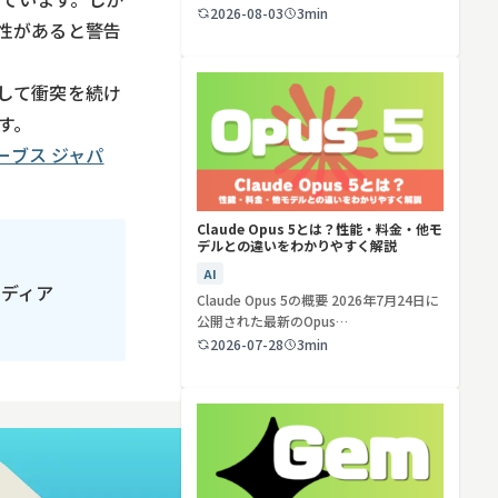
ど…
2026-08-03
3min
性があると警告
検索する
リセット
して衝突を続け
す。
ーブス ジャパ
Claude Opus 5とは？性能・料金・他モ
デルとの違いをわかりやすく解説
AI
メディア
Claude Opus 5の概要 2026年7月24日に
公開された最新のOpus…
2026-07-28
3min