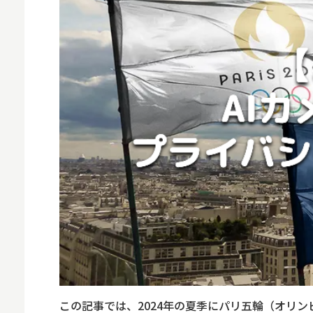
MNO
MVNO
スマート漁業
PR
5G
クラウド
M2M
VPN
スマート〇〇
スマート農業
ドローン
この記事では、2024年の夏季にパリ五輪（オリ