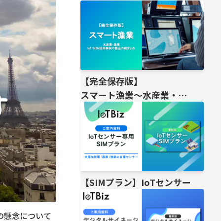
【完全保存版】
スマート漁業〜水産業・
漁業IoT/M2M活用事例や製品の総
【SIMプラン】IoTセンサー
の懸念について