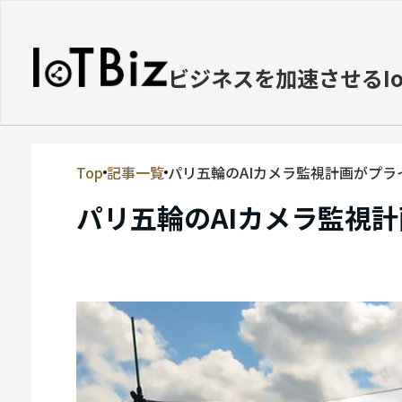
ビジネスを加速させるI
Top
記事一覧
パリ五輪のAIカメラ監視計画がプ
MVNE
パリ五輪のAIカメラ監視
エッジ
LPWA
DaaS
IaaS
PaaS
ビッグデータ