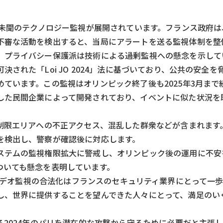
代未聞のテクノロジー監視が展開されています。フランス政府は
不審な活動を検出すると、当局にアラートを送る監視体制を整
、プライバシー保護派は技術による過剰監視への懸念を示して
された「Loi JO 2024」法に基づいており、公共の安全を
ています。この監視はオリンピック終了後も2025年3月まで
した民間企業によって開発されており、イベントに似た状況を
ジ
、制限エリアへの不正アクセス、混乱した群衆などが含まれます
を検出し、警察が確認後に対応します。
ステムの監視権限拡大に警戒し、オリンピック後の運用に不安
ついても懸念を表明しています。
プは、自動ビデオ監視の合法化はフランスのセキュリティ業界にとって
し、世界に提供することを望んできた人々にとって、満足のい
る2024年のパリを潜在的な攻撃から守るために必要だと主張