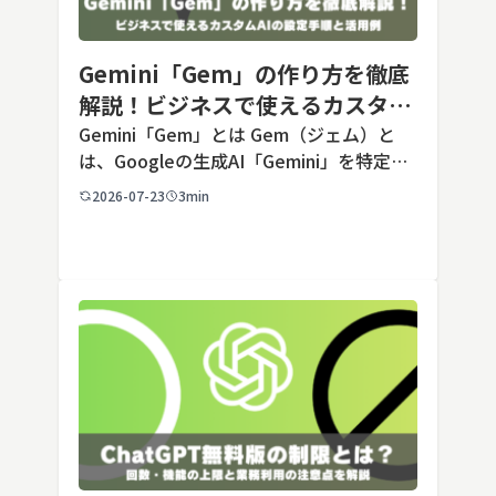
Gemini「Gem」の作り方を徹底
解説！ビジネスで使えるカスタム
AIの設定手順と活用例
Gemini「Gem」とは Gem（ジェム）と
は、Googleの生成AI「Gemini」を特定の
用途に合わせてカスタマイズできる機能で
2026-07-23
3min
す。あらかじめ役割や回答のルールを「カ
スタム指示」として登録しておくことで、
毎回長いプ […]