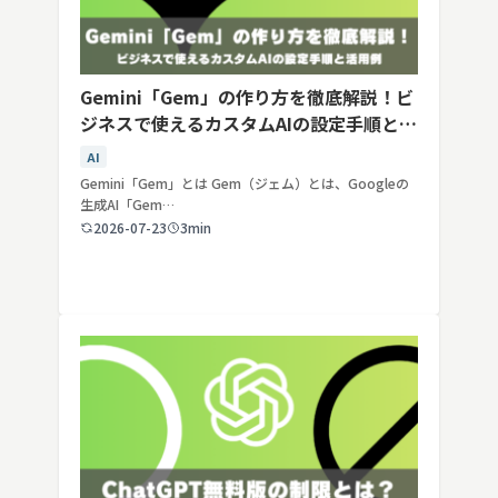
Gemini「Gem」の作り方を徹底解説！ビ
ジネスで使えるカスタムAIの設定手順と活
用例
AI
Gemini「Gem」とは Gem（ジェム）とは、Googleの
生成AI「Gem…
2026-07-23
3min