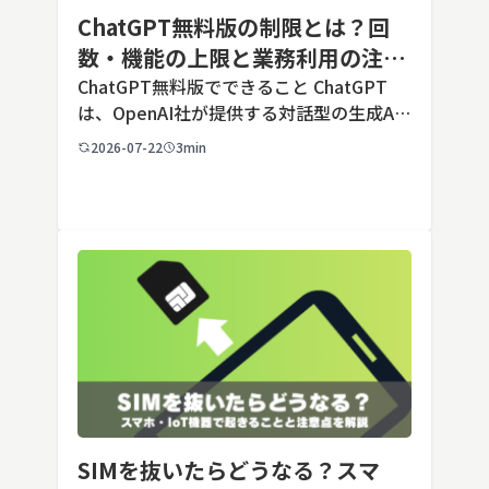
ChatGPT無料版の制限とは？回
数・機能の上限と業務利用の注意
点を解説【2026年最新】
ChatGPT無料版でできること ChatGPT
は、OpenAI社が提供する対話型の生成AI
サービスです。アカウントを登録すれば無
2026-07-22
3min
料で利用でき、2026年7月時点の無料版で
は、標準モデルとして「GPT-5.5 Insta
[…]
SIMを抜いたらどうなる？スマ