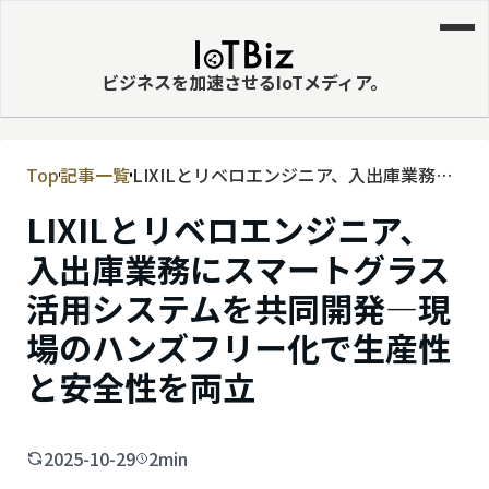
ビジネスを加速させるIoTメディア。
Top
記事一覧
LIXILとリベロエンジニア、入出庫業務に
MVNE
スマートグラス活用システムを共同開発—
LIXILとリベロエンジニア、
エッジ
現場のハンズフリー化で生産性と安全性
を両立
入出庫業務にスマートグラス
LPWA
活用システムを共同開発—現
DaaS
場のハンズフリー化で生産性
IaaS
と安全性を両立
PaaS
ビッグデータ
2025-10-29
2min
MNO