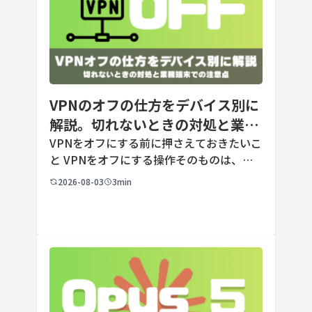
VPNのオフの仕方をデバイス別に
解説。切れないときの対処と業務
端末での注意点
VPNをオフにする前に押さえておきたいこ
と VPNをオフにする操作そのものは、ど
の端末でも数タップから数クリックで完了
2026-08-03
3min
します。ただし業務で使う端末の場合、手
順よりも「そもそも切ってよいのか」とい
う判断のほうが重要です。こ […]