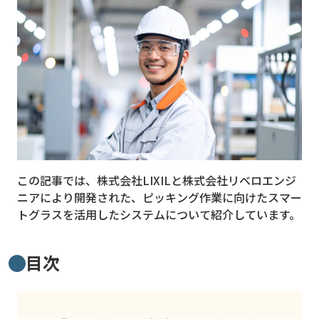
MVNO
スマート漁業
PR
5G
クラウド
M2M
この記事では、株式会社LIXILと株式会社リベロエンジ
VPN
ニアにより開発された、ピッキング作業に向けたスマー
トグラスを活用したシステムについて紹介しています。
スマート〇〇
スマート農業
目次
ドローン
ロボット