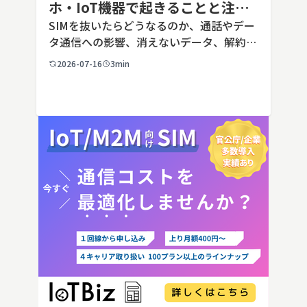
ホ・IoT機器で起きることと注意
点を解説
SIMを抜いたらどうなるのか、通話やデー
タ通信への影響、消えないデータ、解約や
端末譲渡時の注意点を整理。さらに法人・
2026-07-16
3min
IoT機器でSIMを抜いた場合の通信停止リ
スクと回線管理の考え方まで、現場担当者
向けにわかりやすく解説し […]