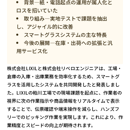
背景—紙・電話起点の運用が属人化と
スマート物流
ロスを招いていた
IoT
取り組み—実地テストで課題を抽出
DX
し、アジャイル的に改善
スマートグラスシステムの主な特長
ニュース
今後の展開—在庫・出荷への拡張と汎
デジタルサイネージ
用サービス化
カメラ
株式会社LIXILと株式会社リベロエンジニアは、工場・
Wi-Fi
倉庫の入庫・出庫業務を効率化するため、スマートグ
SaaS
ラスを活用したシステムを共同開発したと発表しまし
た。LIXILの粕川工場での現場課題を起点に、作業者の
AI
視界に次の作業指示や商品情報をリアルタイムで表示
おすすめ
することで、伝票確認や端末操作を減らし、ハンズフ
SIM
リーでのピッキング作業を実現します。これにより、作
業精度とスピードの向上が期待されます。
スマホ