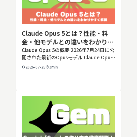
Claude Opus 5とは？性能・料
金・他モデルとの違いをわかりや
すく解説
Claude Opus 5の概要 2026年7月24日に公
開された最新のOpusモデル Claude Opus
5は、米国のAI企業Anthropic（アンソロピ
2026-07-28
3min
ック）が2026年7月24日に公開した最新の
Opusクラス […]