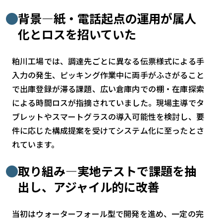
背景—紙・電話起点の運用が属人
検索する
リセット
化とロスを招いていた
粕川工場では、調達先ごとに異なる伝票様式による手
入力の発生、ピッキング作業中に両手がふさがること
で出庫登録が滞る課題、広い倉庫内での棚・在庫探索
による時間ロスが指摘されていました。現場主導でタ
ブレットやスマートグラスの導入可能性を検討し、要
件に応じた構成提案を受けてシステム化に至ったとさ
れています。
取り組み—実地テストで課題を抽
出し、アジャイル的に改善
当初はウォーターフォール型で開発を進め、一定の完