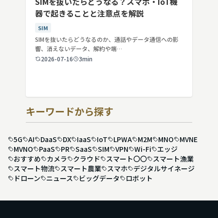
SIMを抜いたらどうなる？スマホ・IoT機
器で起きることと注意点を解説
SIM
SIMを抜いたらどうなるのか、通話やデータ通信への影
響、消えないデータ、解約や端…
2026-07-16
3min
キーワードから探す
5G
AI
DaaS
DX
IaaS
IoT
LPWA
M2M
MNO
MVNE
MVNO
PaaS
PR
SaaS
SIM
VPN
Wi-Fi
エッジ
おすすめ
カメラ
クラウド
スマート〇〇
スマート漁業
スマート物流
スマート農業
スマホ
デジタルサイネージ
ドローン
ニュース
ビッグデータ
ロボット