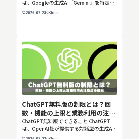
は、Googleの生成AI「Gemini」を特定の
用途に合わせてカスタマイズできる機能で
2026-07-23
3min
す。あらかじめ役割や回答のルールを「カ
スタム指示」として登録しておくことで、
毎回長いプ […]
ChatGPT無料版の制限とは？回
数・機能の上限と業務利用の注意
点を解説【2026年最新】
ChatGPT無料版でできること ChatGPT
は、OpenAI社が提供する対話型の生成AI
サービスです。アカウントを登録すれば無
2026-07-22
3min