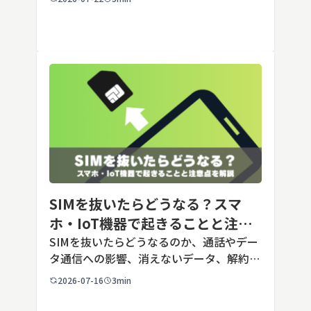
料で利用でき、2026年7月時点の無料版で
は、標準モデルとして「GPT-5.5 Insta
[…]
SIMを抜いたらどうなる？スマ
ホ・IoT機器で起きることと注意
点を解説
SIMを抜いたらどうなるのか、通話やデー
タ通信への影響、消えないデータ、解約や
端末譲渡時の注意点を整理。さらに法人・
2026-07-16
3min
IoT機器でSIMを抜いた場合の通信停止リ
スクと回線管理の考え方まで、現場担当者