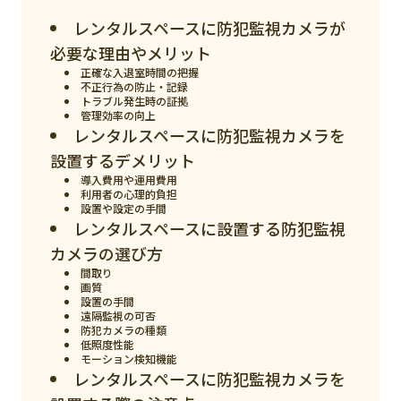
スマート物流
レンタルスペースに防犯監視カメラが
IoT
必要な理由やメリット
正確な入退室時間の把握
DX
不正行為の防止・記録
トラブル発生時の証拠
ニュース
管理効率の向上
レンタルスペースに防犯監視カメラを
デジタルサイネージ
設置するデメリット
導入費用や運用費用
カメラ
利用者の心理的負担
設置や設定の手間
Wi-Fi
レンタルスペースに設置する防犯監視
カメラの選び方
SaaS
間取り
AI
画質
設置の手間
遠隔監視の可否
おすすめ
防犯カメラの種類
低照度性能
SIM
モーション検知機能
レンタルスペースに防犯監視カメラを
スマホ