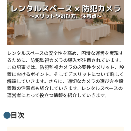
MVNO
スマート漁業
PR
5G
レンタルスペースの安全性を高め、円滑な運営を実現す
クラウド
るために、防犯監視カメラの導入が注目されています。
M2M
この記事では、防犯監視カメラの必要性やメリット、設
置におけるポイント、そしてデメリットについて詳しく
VPN
解説していきます。さらに、適切なカメラの選び方や設
置時の注意点も紹介していきます。レンタルスペースの
スマート〇〇
運営者にとって役立つ情報を紹介していきます。
スマート農業
ドローン
目次
ロボット