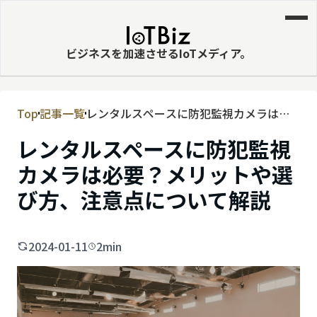
ビジネスを加速させるIoTメディア。
Top
記事一覧
レンタルスペースに防犯監視カメラは必
MVNE
要？メリットや選び方、注意点について
レンタルスペースに防犯監視
エッジ
解説
カメラは必要？メリットや選
LPWA
び方、注意点について解説
DaaS
IaaS
2024-01-11
2min
PaaS
ビッグデータ
MNO