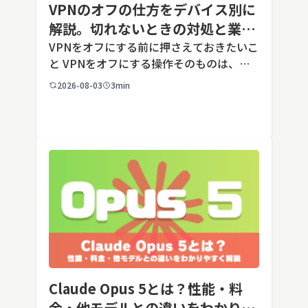
VPNのオフの仕方をデバイス別に
解説。切れないときの対処と業務
端末での注意点
VPNをオフにする前に押さえておきたいこ
と VPNをオフにする操作そのものは、ど
の端末でも数タップから数クリックで完了
2026-08-03
3min
します。ただし業務で使う端末の場合、手
順よりも「そもそも切ってよいのか」とい
う判断のほうが重要です。こ […]
Claude Opus 5とは？性能・料
金・他モデルとの違いをわかりや