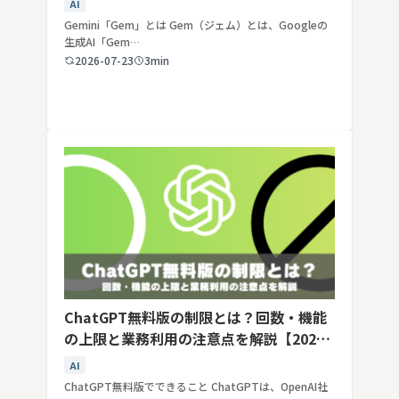
AI
Gemini「Gem」とは Gem（ジェム）とは、Googleの
生成AI「Gem…
2026-07-23
3min
ChatGPT無料版の制限とは？回数・機能
の上限と業務利用の注意点を解説【2026
年最新】
AI
ChatGPT無料版でできること ChatGPTは、OpenAI社