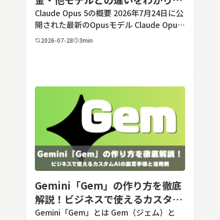
すく解説
Claude Opus 5の概要 2026年7月24日に公
開された最新のOpusモデル Claude Opus
5は、米国のAI企業Anthropic（アンソロピ
2026-07-28
3min
ック）が2026年7月24日に公開した最新の
Opusクラス […]
Gemini「Gem」の作り方を徹底
解説！ビジネスで使えるカスタム
AIの設定手順と活用例
Gemini「Gem」とは Gem（ジェム）と