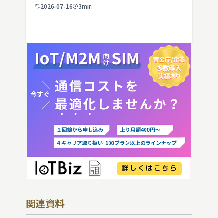
端末譲渡時の注意点を整理。さらに法人・
2026-07-16
3min
IoT機器でSIMを抜いた場合の通信停止リ
スクと回線管理の考え方まで、現場担当者
向けにわかりやすく解説し […]
関連資料