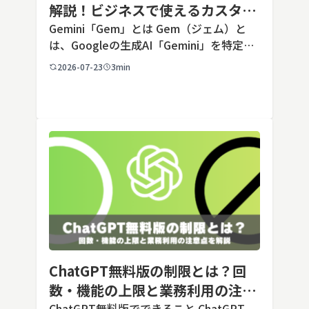
解説！ビジネスで使えるカスタム
AIの設定手順と活用例
Gemini「Gem」とは Gem（ジェム）と
は、Googleの生成AI「Gemini」を特定の
用途に合わせてカスタマイズできる機能で
2026-07-23
3min
す。あらかじめ役割や回答のルールを「カ
スタム指示」として登録しておくことで、
毎回長いプ […]
ChatGPT無料版の制限とは？回
数・機能の上限と業務利用の注意
ChatGPT無料版でできること ChatGPT