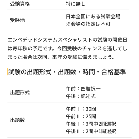
受験資格
特に無し
日本全国にある試験会場
受験地
※会場の指定は不可
エンベデッドシステムスペシャリストの試験の開催日
は毎年秋の予定です。今回受験のチャンスを逃してし
まった場合は次回、来年の受験に備えましょう。
試験の出題形式・出題数・時間・合格基準
午前：四肢択一
出題形式
午後：記述式
午前Ⅰ：30問
午前Ⅱ：25問
出題数
午後Ⅰ：3問中2問選択
午後Ⅱ：2問中1問選択