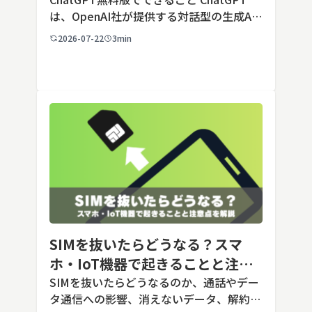
点を解説【2026年最新】
は、OpenAI社が提供する対話型の生成AI
サービスです。アカウントを登録すれば無
2026-07-22
3min
料で利用でき、2026年7月時点の無料版で
は、標準モデルとして「GPT-5.5 Insta
[…]
SIMを抜いたらどうなる？スマ
ホ・IoT機器で起きることと注意
点を解説
SIMを抜いたらどうなるのか、通話やデー
タ通信への影響、消えないデータ、解約や