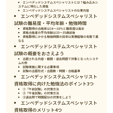
スマート物流
エンベデッドシステムスペシャリストとは？組み込みシ
ステムに特化した資格
エンベデッドシステムスペシャリストの仕事内容
IoT
エンベデッドシステムスペシャリスト
DX
試験の難易度・平均年齢・勉強時間
資格取得の合格率は16～18％と難易度は高め
ニュース
資格合格者の平均年齢は33～35歳前後
資格取得にかかる勉強時間の目安は実務経験の有無で異
なる
デジタルサイネージ
エンベデッドシステムスペシャリスト
カメラ
試験の概要をおさえよう
出題される内容・範囲・過去問題で対象となったシステ
Wi-Fi
ムの例
試験実施に関する必要事項
SaaS
試験の出題形式・出題数・時間・合格基準
エンベデッドシステムスペシャリスト
AI
資格取得に向けた勉強法のポイント3つ
①「午前試験」の対策方法
おすすめ
②「午後試験」の対策方法
③過去問で時間配分の対策をしよう
SIM
エンベデッドシステムスペシャリスト
資格取得のメリット4つ
スマホ