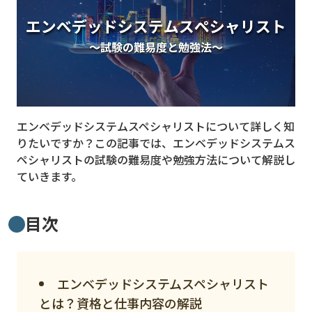
MVNO
スマート漁業
PR
5G
エンベデッドシステムスペシャリストについて詳しく知
クラウド
りたいですか？この記事では、エンベデッドシステムス
M2M
ペシャリストの試験の難易度や勉強方法について解説し
ていきます。
VPN
スマート〇〇
目次
スマート農業
ドローン
エンベデッドシステムスペシャリスト
ロボット
とは？資格と仕事内容の解説