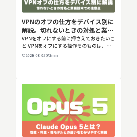
VPNのオフの仕方をデバイス別に
解説。切れないときの対処と業務
端末での注意点
VPNをオフにする前に押さえておきたいこ
と VPNをオフにする操作そのものは、ど
の端末でも数タップから数クリックで完了
2026-08-03
3min
します。ただし業務で使う端末の場合、手
順よりも「そもそも切ってよいのか」とい
う判断のほうが重要です。こ […]