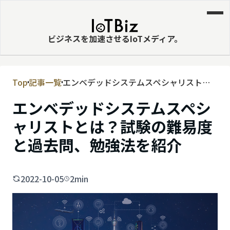
ビジネスを加速させるIoTメディア。
Top
記事一覧
エンベデッドシステムスペシャリストと
MVNE
は？試験の難易度と過去問、勉強法を紹
エンベデッドシステムスペシ
エッジ
介
ャリストとは？試験の難易度
LPWA
と過去問、勉強法を紹介
DaaS
IaaS
2022-10-05
2min
PaaS
ビッグデータ
MNO