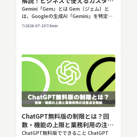
解説！ビジネスで使えるカスタム
AIの設定手順と活用例
Gemini「Gem」とは Gem（ジェム）と
は、Googleの生成AI「Gemini」を特定の
用途に合わせてカスタマイズできる機能で
2026-07-23
3min
す。あらかじめ役割や回答のルールを「カ
スタム指示」として登録しておくことで、
毎回長いプ […]
ChatGPT無料版の制限とは？回
数・機能の上限と業務利用の注意
点を解説【2026年最新】
ChatGPT無料版でできること ChatGPT