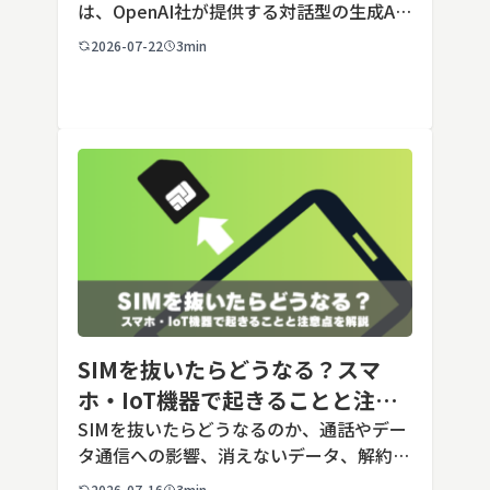
は、OpenAI社が提供する対話型の生成AI
サービスです。アカウントを登録すれば無
2026-07-22
3min
料で利用でき、2026年7月時点の無料版で
は、標準モデルとして「GPT-5.5 Insta
[…]
SIMを抜いたらどうなる？スマ
ホ・IoT機器で起きることと注意
点を解説
SIMを抜いたらどうなるのか、通話やデー
タ通信への影響、消えないデータ、解約や
端末譲渡時の注意点を整理。さらに法人・
2026-07-16
3min