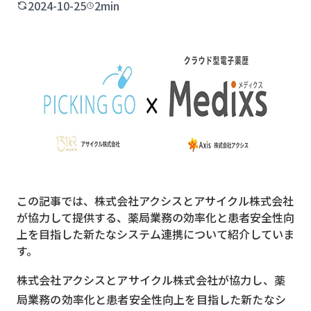
2024-10-25
2min
MVNO
スマート漁業
PR
5G
クラウド
M2M
VPN
この記事では、株式会社アクシスとアサイクル株式会社
スマート〇〇
が協力して提供する、薬局業務の効率化と患者安全性向
上を目指した新たなシステム連携について紹介していま
スマート農業
す。
ドローン
株式会社アクシスとアサイクル株式会社が協力し、薬
ロボット
局業務の効率化と患者安全性向上を目指した新たなシ