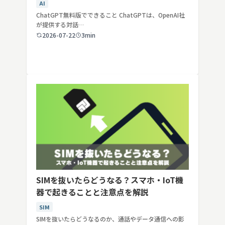
年最新】
AI
ChatGPT無料版でできること ChatGPTは、OpenAI社
が提供する対話…
2026-07-22
3min
SIMを抜いたらどうなる？スマホ・IoT機
器で起きることと注意点を解説
SIM
SIMを抜いたらどうなるのか、通話やデータ通信への影