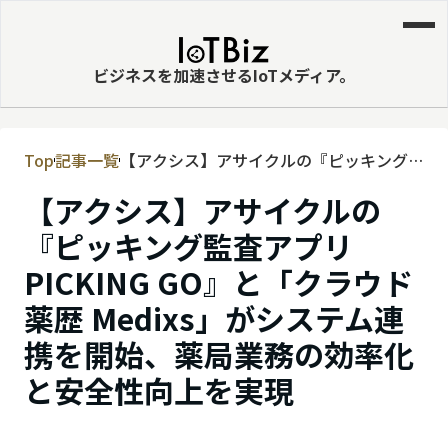
ビジネスを加速させるIoTメディア。
Top
記事一覧
【アクシス】アサイクルの『ピッキング
MVNE
監査アプリ PICKING GO』と「クラウド
【アクシス】アサイクルの
エッジ
薬歴 Medixs」がシステム連携を開始、薬
局業務の効率化と安全性向上を実現
『ピッキング監査アプリ
LPWA
PICKING GO』と「クラウド
DaaS
薬歴 Medixs」がシステム連
IaaS
携を開始、薬局業務の効率化
PaaS
と安全性向上を実現
ビッグデータ
MNO