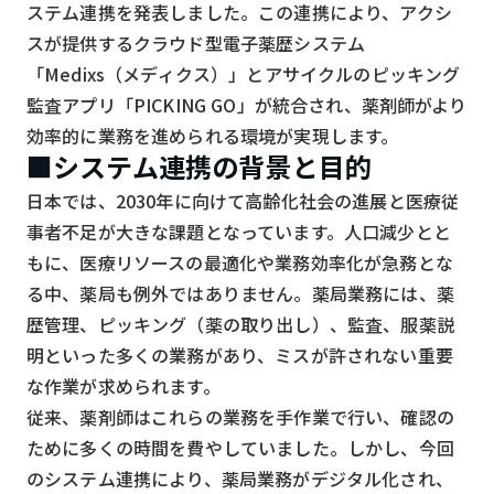
スマート物流
ステム連携を発表しました。この連携により、アクシ
スが提供するクラウド型電子薬歴システム
IoT
「Medixs（メディクス）」とアサイクルのピッキング
DX
監査アプリ「PICKING GO」が統合され、薬剤師がより
効率的に業務を進められる環境が実現します。
ニュース
■システム連携の背景と目的
デジタルサイネージ
日本では、2030年に向けて高齢化社会の進展と医療従
カメラ
事者不足が大きな課題となっています。人口減少とと
もに、医療リソースの最適化や業務効率化が急務とな
Wi-Fi
る中、薬局も例外ではありません。薬局業務には、薬
SaaS
歴管理、ピッキング（薬の取り出し）、監査、服薬説
明といった多くの業務があり、ミスが許されない重要
AI
な作業が求められます。
おすすめ
従来、薬剤師はこれらの業務を手作業で行い、確認の
SIM
ために多くの時間を費やしていました。しかし、今回
のシステム連携により、薬局業務がデジタル化され、
スマホ