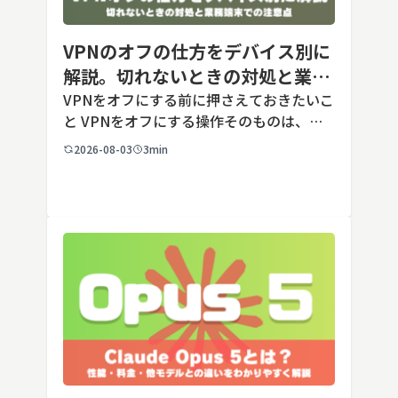
VPNのオフの仕方をデバイス別に
解説。切れないときの対処と業務
端末での注意点
VPNをオフにする前に押さえておきたいこ
と VPNをオフにする操作そのものは、ど
の端末でも数タップから数クリックで完了
2026-08-03
3min
します。ただし業務で使う端末の場合、手
順よりも「そもそも切ってよいのか」とい
う判断のほうが重要です。こ […]