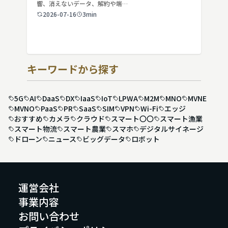
響、消えないデータ、解約や端…
2026-07-16
3min
キーワードから探す
5G
AI
DaaS
DX
IaaS
IoT
LPWA
M2M
MNO
MVNE
MVNO
PaaS
PR
SaaS
SIM
VPN
Wi-Fi
エッジ
おすすめ
カメラ
クラウド
スマート〇〇
スマート漁業
スマート物流
スマート農業
スマホ
デジタルサイネージ
ドローン
ニュース
ビッグデータ
ロボット
運営会社
事業内容
お問い合わせ