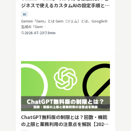
ジネスで使えるカスタムAIの設定手順と活
用例
AI
Gemini「Gem」とは Gem（ジェム）とは、Googleの
生成AI「Gem…
2026-07-23
3min
ChatGPT無料版の制限とは？回数・機能
の上限と業務利用の注意点を解説【2026