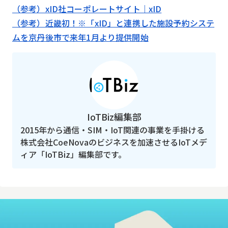
（参考）xID社コーポレートサイト｜xID
（参考）近畿初！※「xID」と連携した施設予約システ
ムを京丹後市で来年1月より提供開始
IoTBiz編集部
2015年から通信・SIM・IoT関連の事業を手掛ける
株式会社CoeNovaのビジネスを加速させるIoTメデ
ィア「IoTBiz」編集部です。