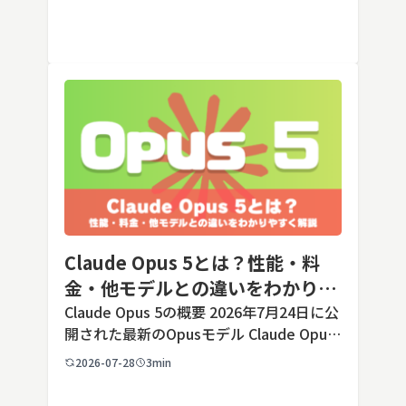
します。ただし業務で使う端末の場合、手
順よりも「そもそも切ってよいのか」とい
う判断のほうが重要です。こ […]
Claude Opus 5とは？性能・料
金・他モデルとの違いをわかりや
すく解説
Claude Opus 5の概要 2026年7月24日に公
開された最新のOpusモデル Claude Opus
5は、米国のAI企業Anthropic（アンソロピ
2026-07-28
3min
ック）が2026年7月24日に公開した最新の
Opusクラス […]