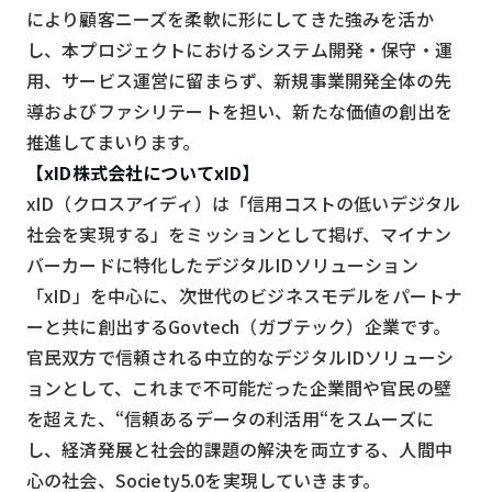
により顧客ニーズを柔軟に形にしてきた強みを活か
し、本プロジェクトにおけるシステム開発・保守・運
用、サービス運営に留まらず、新規事業開発全体の先
導およびファシリテートを担い、新たな価値の創出を
推進してまいります。
【xID株式会社についてxID】
xID（クロスアイディ）は「信用コストの低いデジタル
社会を実現する」をミッションとして掲げ、マイナン
バーカードに特化したデジタルIDソリューション
「xID」を中心に、次世代のビジネスモデルをパートナ
ーと共に創出するGovtech（ガブテック）企業です。
官民双方で信頼される中立的なデジタルIDソリューシ
ョンとして、これまで不可能だった企業間や官民の壁
を超えた、“信頼あるデータの利活用“をスムーズに
し、経済発展と社会的課題の解決を両立する、人間中
心の社会、Society5.0を実現していきます。