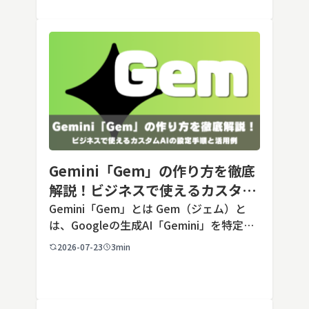
Gemini「Gem」の作り方を徹底
解説！ビジネスで使えるカスタム
AIの設定手順と活用例
Gemini「Gem」とは Gem（ジェム）と
は、Googleの生成AI「Gemini」を特定の
用途に合わせてカスタマイズできる機能で
2026-07-23
3min
す。あらかじめ役割や回答のルールを「カ
スタム指示」として登録しておくことで、
毎回長いプ […]