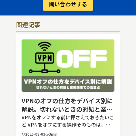
問い合わせする
関連記事
VPNのオフの仕方をデバイス別に
解説。切れないときの対処と業務
端末での注意点
VPNをオフにする前に押さえておきたいこ
と VPNをオフにする操作そのものは、ど
の端末でも数タップから数クリックで完了
2026-08-03
3min