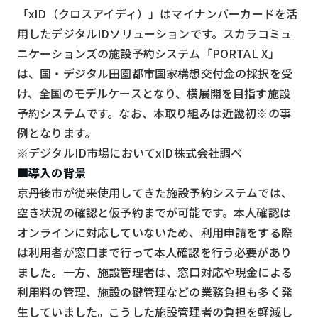
スマート物流
「xID（クロスアイディ）」はマイナンバーカードを活
用したデジタルIDソリューションです。スカラコミュ
IoT
ニケーションズの施設予約システム「PORTAL X」
DX
は、国・デジタル田園都市国家構想交付金の採択を受
ニュース
け、全国のモデルケースとなり、横展開を目指す施設
予約システムです。なお、本取り組みは近畿初※の事
デジタルサイネージ
例となります。
カメラ
※デジタルID市場においてxID株式会社調べ
■導入の背景
Wi-Fi
京丹後市が従来使用してきた施設予約システムでは、
SaaS
空き状況の確認と仮予約までが可能です。本人確認は
AI
オンラインに対応していないため、利用申請をする際
は利用者が窓口まで行って本人確認を行う必要があり
おすすめ
ました。一方、施設管理者は、窓口対応や現金による
SIM
利用料の管理、施設の鍵管理などの業務負担も多く発
生していました。こうした施設管理者の負担を軽減し
スマホ