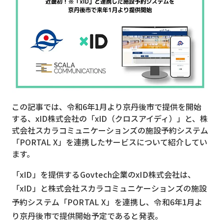
MVNO
スマート漁業
PR
5G
クラウド
この記事では、令和6年1月より京丹後市で提供を開始
M2M
する、xID株式会社の「xID（クロスアイディ）」と、株
VPN
式会社スカラコミュニケーションズの施設予約システム
「PORTAL X」を連携したサービスについて紹介してい
スマート〇〇
ます。
スマート農業
「xID」を提供するGovtech企業のxID株式会社は、
ドローン
「xID」と株式会社スカラコミュニケーションズの施設
予約システム「PORTAL X」を連携し、令和6年1月よ
ロボット
り京丹後市で提供開始予定であると発表。