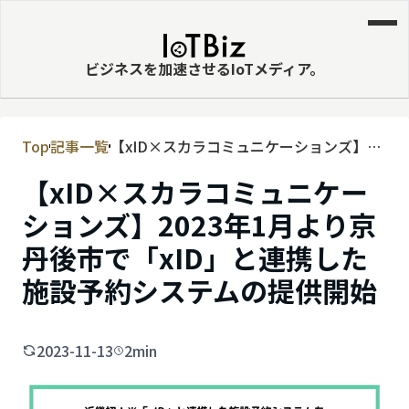
ビジネスを加速させるIoTメディア。
Top
記事一覧
【xID×スカラコミュニケーションズ】
MVNE
2023年1月より京丹後市で「xID」と連携
【xID×スカラコミュニケー
エッジ
した施設予約システムの提供開始
ションズ】2023年1月より京
LPWA
丹後市で「xID」と連携した
DaaS
施設予約システムの提供開始
IaaS
PaaS
2023-11-13
2min
ビッグデータ
MNO