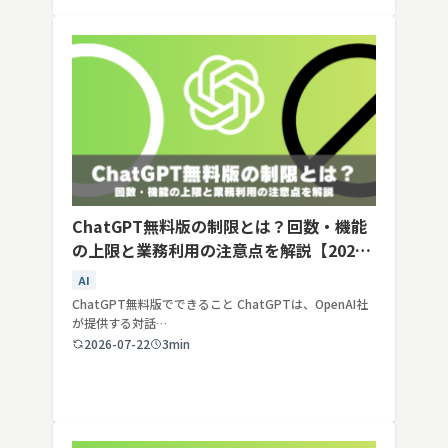
ChatGPT無料版の制限とは？回数・機能
の上限と業務利用の注意点を解説【2026
年最新】
AI
ChatGPT無料版でできること ChatGPTは、OpenAI社
が提供する対話…
2026-07-22
3min