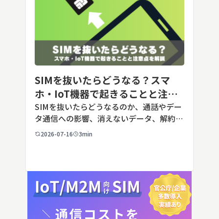
SIMを抜いたらどうなる？スマ
ホ・IoT機器で起きることと注意
点を解説
SIMを抜いたらどうなるのか、通話やデー
タ通信への影響、消えないデータ、解約や
端末譲渡時の注意点を整理。さらに法人・
2026-07-16
3min
IoT機器でSIMを抜いた場合の通信停止リ
スクと回線管理の考え方まで、現場担当者
向けにわかりやすく解説し […]