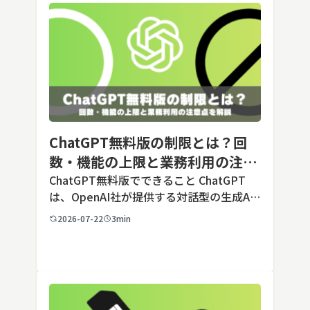
ChatGPT無料版の制限とは？回
数・機能の上限と業務利用の注意
点を解説【2026年最新】
ChatGPT無料版でできること ChatGPT
は、OpenAI社が提供する対話型の生成AI
サービスです。アカウントを登録すれば無
2026-07-22
3min
料で利用でき、2026年7月時点の無料版で
は、標準モデルとして「GPT-5.5 Insta
[…]