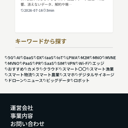
響、消えないデータ、解約や端…
2026-07-16
3min
キーワードから探す
5G
AI
DaaS
DX
IaaS
IoT
LPWA
M2M
MNO
MVNE
MVNO
PaaS
PR
SaaS
SIM
VPN
Wi-Fi
エッジ
おすすめ
カメラ
クラウド
スマート〇〇
スマート漁業
スマート物流
スマート農業
スマホ
デジタルサイネージ
ドローン
ニュース
ビッグデータ
ロボット
運営会社
事業内容
お問い合わせ