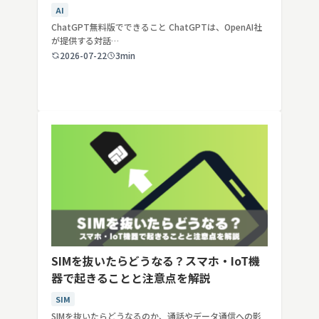
年最新】
AI
ChatGPT無料版でできること ChatGPTは、OpenAI社
が提供する対話…
2026-07-22
3min
SIMを抜いたらどうなる？スマホ・IoT機
器で起きることと注意点を解説
SIM
SIMを抜いたらどうなるのか、通話やデータ通信への影