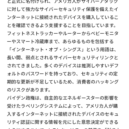
と正式に名付けられ、アメリカ人がサイバーアタック
スマート物流
に対して強力なサイバーセキュリティ保護を備えたイ
IoT
ンターネットに接続されたデバイスを購入しているこ
とを確認できるよう支援することを目指しています。
DX
フィットネストラッカーやルーターからベビーモニタ
ニュース
ーやスマート冷蔵庫まで、あらゆるものを包括する
デジタルサイネージ
「インターネット・オブ・シングス」という用語は、
長い間、弱点とされるサイバーセキュリティリンクと
カメラ
されてきました。多くのデバイスは推測しやすいデフ
Wi-Fi
ォルトのパスワードを持っており、セキュリティの定
期的な更新が不足しているため、消費者のハッキング
SaaS
のリスクがあります。
AI
バイデン政権は、自主的なエネルギースターの影響を
おすすめ
受けたラベリングシステムによって、アメリカ人が購
入するインターネットに接続されたデバイスのセキュ
SIM
リティ認証に関する情報を元にした意思決定ができる
スマホ