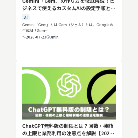
Gemini「Gem」の作り方を徹底解説！ビ
ジネスで使えるカスタムAIの設定手順と活
用例
AI
Gemini「Gem」とは Gem（ジェム）とは、Googleの
生成AI「Gem…
2026-07-23
3min
ChatGPT無料版の制限とは？回数・機能
の上限と業務利用の注意点を解説【2026