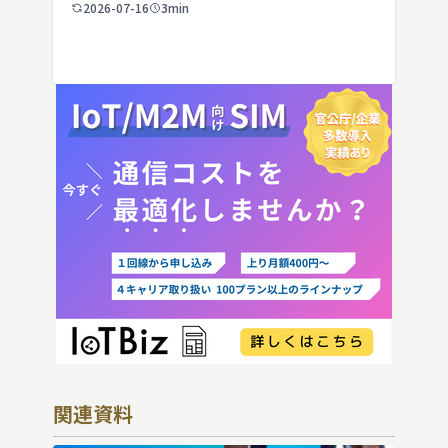
端末譲渡時の注意点を整理。さらに法人・
2026-07-16
3min
IoT機器でSIMを抜いた場合の通信停止リ
スクと回線管理の考え方まで、現場担当者
向けにわかりやすく解説し […]
関連資料