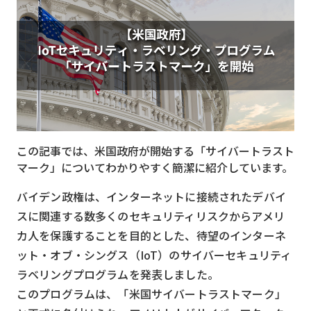
MVNO
スマート漁業
PR
5G
クラウド
この記事では、米国政府が開始する「サイバートラスト
M2M
マーク」についてわかりやすく簡潔に紹介しています。
VPN
バイデン政権は、インターネットに接続されたデバイ
スマート〇〇
スに関連する数多くのセキュリティリスクからアメリ
カ人を保護することを目的とした、待望のインターネ
スマート農業
ット・オブ・シングス（IoT）のサイバーセキュリティ
ドローン
ラベリングプログラムを発表しました。
ロボット
このプログラムは、「米国サイバートラストマーク」