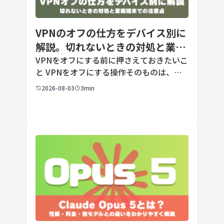
VPNのオフの仕方をデバイス別に
解説。切れないときの対処と業務
端末での注意点
VPNをオフにする前に押さえておきたいこ
と VPNをオフにする操作そのものは、ど
の端末でも数タップから数クリックで完了
2026-08-03
3min
します。ただし業務で使う端末の場合、手
順よりも「そもそも切ってよいのか」とい
う判断のほうが重要です。こ […]