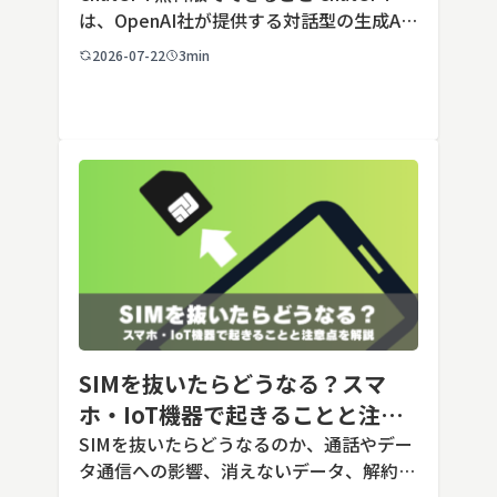
は、OpenAI社が提供する対話型の生成AI
サービスです。アカウントを登録すれば無
2026-07-22
3min
料で利用でき、2026年7月時点の無料版で
は、標準モデルとして「GPT-5.5 Insta
[…]
SIMを抜いたらどうなる？スマ
ホ・IoT機器で起きることと注意
点を解説
SIMを抜いたらどうなるのか、通話やデー
タ通信への影響、消えないデータ、解約や