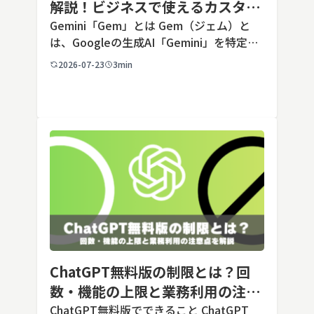
解説！ビジネスで使えるカスタム
AIの設定手順と活用例
Gemini「Gem」とは Gem（ジェム）と
は、Googleの生成AI「Gemini」を特定の
用途に合わせてカスタマイズできる機能で
2026-07-23
3min
す。あらかじめ役割や回答のルールを「カ
スタム指示」として登録しておくことで、
毎回長いプ […]
ChatGPT無料版の制限とは？回
数・機能の上限と業務利用の注意
点を解説【2026年最新】
ChatGPT無料版でできること ChatGPT