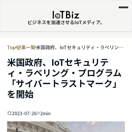
ビジネスを加速させるIoTメディア。
Top
記事一覧
米国政府、IoTセキュリティ・ラベリン
MVNE
グ・プログラム「サイバートラストマー
米国政府、IoTセキュリテ
エッジ
ク」を開始
ィ・ラベリング・プログラム
LPWA
「サイバートラストマーク」
DaaS
を開始
IaaS
PaaS
2023-07-26
2min
ビッグデータ
MNO