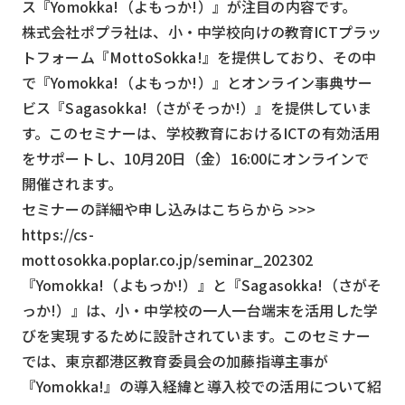
ス『Yomokka!（よもっか!）』が注目の内容です。
スマート物流
株式会社ポプラ社は、小・中学校向けの教育ICTプラッ
IoT
トフォーム『MottoSokka!』を提供しており、その中
DX
で『Yomokka!（よもっか!）』とオンライン事典サー
ビス『Sagasokka!（さがそっか!）』を提供していま
ニュース
す。このセミナーは、学校教育におけるICTの有効活用
デジタルサイネージ
をサポートし、10月20日（金）16:00にオンラインで
開催されます。
カメラ
セミナーの詳細や申し込みはこちらから >>>
Wi-Fi
https://cs-
SaaS
mottosokka.poplar.co.jp/seminar_202302
『Yomokka!（よもっか!）』と『Sagasokka!（さがそ
AI
っか!）』は、小・中学校の一人一台端末を活用した学
おすすめ
びを実現するために設計されています。このセミナー
では、東京都港区教育委員会の加藤指導主事が
SIM
『Yomokka!』の導入経緯と導入校での活用について紹
スマホ