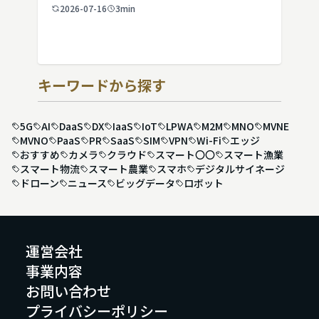
2026-07-16
3min
キーワードから探す
5G
AI
DaaS
DX
IaaS
IoT
LPWA
M2M
MNO
MVNE
MVNO
PaaS
PR
SaaS
SIM
VPN
Wi-Fi
エッジ
おすすめ
カメラ
クラウド
スマート〇〇
スマート漁業
スマート物流
スマート農業
スマホ
デジタルサイネージ
ドローン
ニュース
ビッグデータ
ロボット
運営会社
事業内容
お問い合わせ
プライバシーポリシー