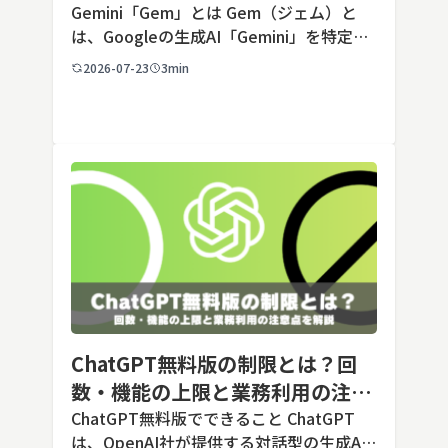
AIの設定手順と活用例
Gemini「Gem」とは Gem（ジェム）と
は、Googleの生成AI「Gemini」を特定の
用途に合わせてカスタマイズできる機能で
2026-07-23
3min
す。あらかじめ役割や回答のルールを「カ
スタム指示」として登録しておくことで、
毎回長いプ […]
ChatGPT無料版の制限とは？回
数・機能の上限と業務利用の注意
点を解説【2026年最新】
ChatGPT無料版でできること ChatGPT
は、OpenAI社が提供する対話型の生成AI