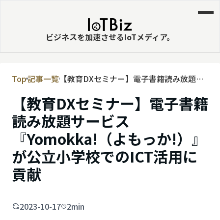
ビジネスを加速させるIoTメディア。
Top
記事一覧
【教育DXセミナー】電子書籍読み放題サ
MVNE
ービス『Yomokka!（よもっか!）』が公
【教育DXセミナー】電子書籍
エッジ
立小学校でのICT活用に貢献
読み放題サービス
LPWA
『Yomokka!（よもっか!）』
DaaS
が公立小学校でのICT活用に
IaaS
貢献
PaaS
ビッグデータ
2023-10-17
2min
MNO