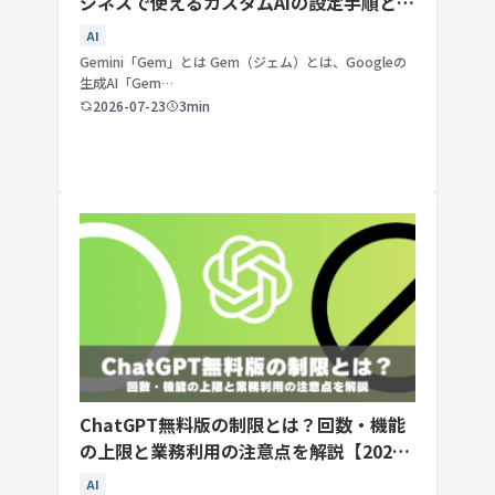
ジネスで使えるカスタムAIの設定手順と活
用例
AI
Gemini「Gem」とは Gem（ジェム）とは、Googleの
生成AI「Gem…
2026-07-23
3min
ChatGPT無料版の制限とは？回数・機能
の上限と業務利用の注意点を解説【2026
年最新】
AI