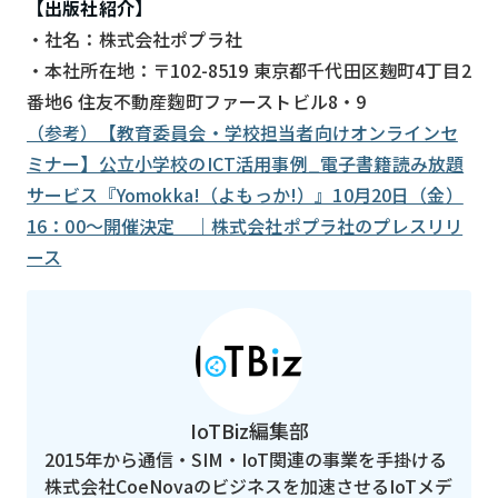
【出版社紹介】
・社名：株式会社ポプラ社
・本社所在地：〒102-8519 東京都千代田区麹町4丁目2
番地6 住友不動産麴町ファーストビル8・9
（参考）【教育委員会・学校担当者向けオンラインセ
ミナー】公立小学校のICT活用事例_電子書籍読み放題
サービス『Yomokka!（よもっか!）』10月20日（金）
16：00～開催決定 ｜株式会社ポプラ社のプレスリリ
ース
IoTBiz編集部
2015年から通信・SIM・IoT関連の事業を手掛ける
株式会社CoeNovaのビジネスを加速させるIoTメデ