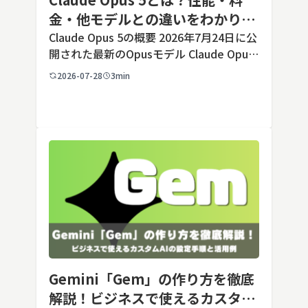
金・他モデルとの違いをわかりや
すく解説
Claude Opus 5の概要 2026年7月24日に公
開された最新のOpusモデル Claude Opus
5は、米国のAI企業Anthropic（アンソロピ
2026-07-28
3min
ック）が2026年7月24日に公開した最新の
Opusクラス […]
Gemini「Gem」の作り方を徹底
解説！ビジネスで使えるカスタム