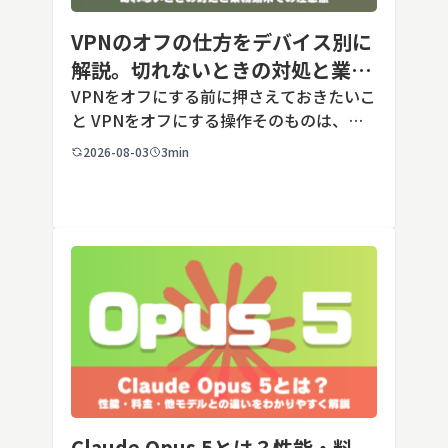
VPNのオフの仕方をデバイス別に
解説。切れないときの対処と業務
端末での注意点
VPNをオフにする前に押さえておきたいこ
と VPNをオフにする操作そのものは、ど
の端末でも数タップから数クリックで完了
2026-08-03
3min
します。ただし業務で使う端末の場合、手
順よりも「そもそも切ってよいのか」とい
う判断のほうが重要です。こ […]
Claude Opus 5とは？性能・料