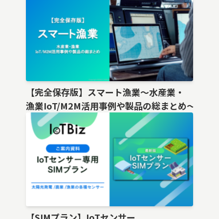
【完全保存版】スマート漁業〜水産業・
漁業IoT/M2M活用事例や製品の総まとめ〜
【SIMプラン】IoTセンサー