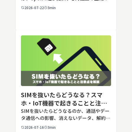
サービスです。アカウントを登録すれば無
2026-07-22
3min
料で利用でき、2026年7月時点の無料版で
は、標準モデルとして「GPT-5.5 Insta
[…]
SIMを抜いたらどうなる？スマ
ホ・IoT機器で起きることと注意
点を解説
SIMを抜いたらどうなるのか、通話やデー
タ通信への影響、消えないデータ、解約や
端末譲渡時の注意点を整理。さらに法人・
2026-07-16
3min