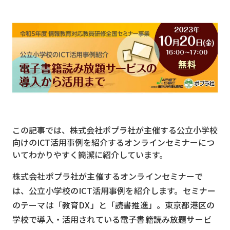
MVNO
スマート漁業
PR
5G
クラウド
M2M
この記事では、株式会社ポプラ社が主催する公立小学校
VPN
向けのICT活用事例を紹介するオンラインセミナーにつ
いてわかりやすく簡潔に紹介しています。
スマート〇〇
スマート農業
株式会社ポプラ社が主催するオンラインセミナーで
は、公立小学校のICT活用事例を紹介します。セミナー
ドローン
のテーマは「教育DX」と「読書推進」。東京都港区の
ロボット
学校で導入・活用されている電子書籍読み放題サービ