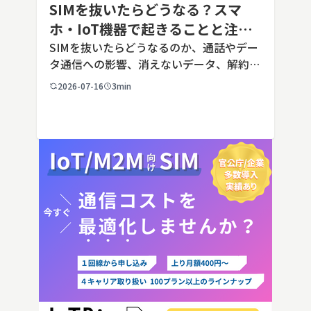
SIMを抜いたらどうなる？スマ
ホ・IoT機器で起きることと注意
点を解説
SIMを抜いたらどうなるのか、通話やデー
タ通信への影響、消えないデータ、解約や
端末譲渡時の注意点を整理。さらに法人・
2026-07-16
3min
IoT機器でSIMを抜いた場合の通信停止リ
スクと回線管理の考え方まで、現場担当者
向けにわかりやすく解説し […]