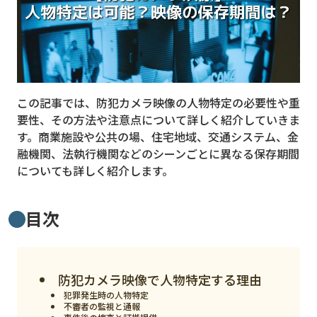
MVNO
スマート漁業
PR
この記事では、防犯カメラ映像の人物特定の必要性や重
5G
要性、その方法や注意点について詳しく紹介していきま
クラウド
す。商業施設や公共の場、住宅地域、交通システム、金
融機関、法執行機関などのシーンごとに異なる保存期間
M2M
についても詳しく紹介します。
VPN
スマート〇〇
目次
スマート農業
ドローン
防犯カメラ映像で人物特定する理由
ロボット
犯罪発生時の人物特定
不審者の監視と通報