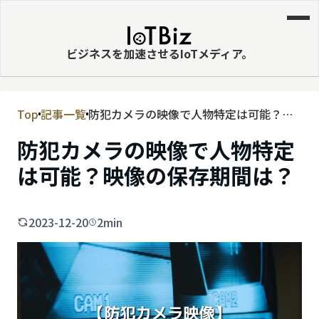
ビジネスを加速させるIoTメディア。
Top
記事一覧
防犯カメラの映像で人物特定は可能？映
MVNE
像の保存期間は？
防犯カメラの映像で人物特定
エッジ
は可能？映像の保存期間は？
LPWA
DaaS
2023-12-20
2min
IaaS
PaaS
ビッグデータ
MNO