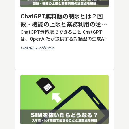
ChatGPT無料版の制限とは？回
数・機能の上限と業務利用の注意
点を解説【2026年最新】
ChatGPT無料版でできること ChatGPT
は、OpenAI社が提供する対話型の生成AI
サービスです。アカウントを登録すれば無
2026-07-22
3min
料で利用でき、2026年7月時点の無料版で
は、標準モデルとして「GPT-5.5 Insta
[…]