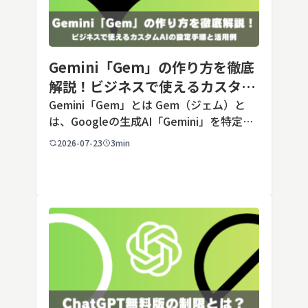
Gemini「Gem」の作り方を徹底
解説！ビジネスで使えるカスタム
AIの設定手順と活用例
Gemini「Gem」とは Gem（ジェム）と
は、Googleの生成AI「Gemini」を特定の
用途に合わせてカスタマイズできる機能で
2026-07-23
3min
す。あらかじめ役割や回答のルールを「カ
スタム指示」として登録しておくことで、
毎回長いプ […]