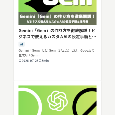
Gemini「Gem」の作り方を徹底解説！ビ
ジネスで使えるカスタムAIの設定手順と活
用例
AI
Gemini「Gem」とは Gem（ジェム）とは、Googleの
生成AI「Gem…
2026-07-23
3min