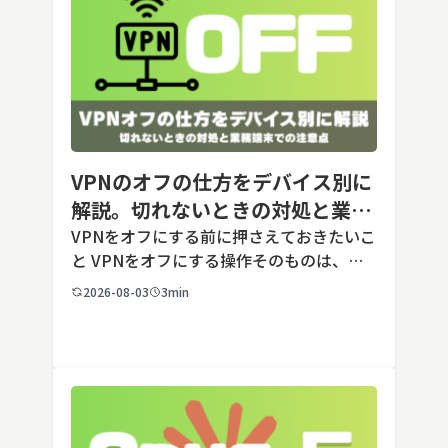
VPNのオフの仕方をデバイス別に
解説。切れないときの対処と業務
端末での注意点
VPNをオフにする前に押さえておきたいこ
と VPNをオフにする操作そのものは、ど
の端末でも数タップから数クリックで完了
2026-08-03
3min
します。ただし業務で使う端末の場合、手
順よりも「そもそも切ってよいのか」とい
う判断のほうが重要です。こ […]