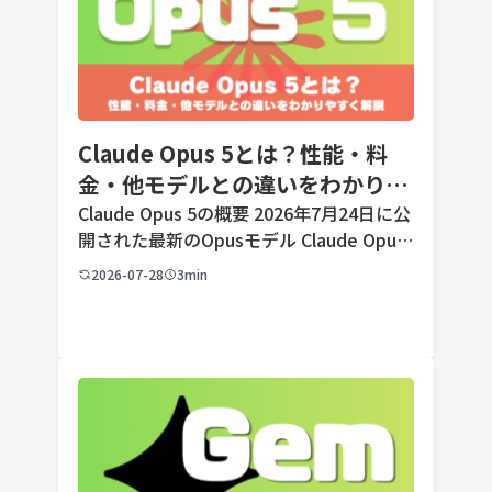
Claude Opus 5とは？性能・料
金・他モデルとの違いをわかりや
すく解説
Claude Opus 5の概要 2026年7月24日に公
開された最新のOpusモデル Claude Opus
5は、米国のAI企業Anthropic（アンソロピ
2026-07-28
3min
ック）が2026年7月24日に公開した最新の
Opusクラス […]