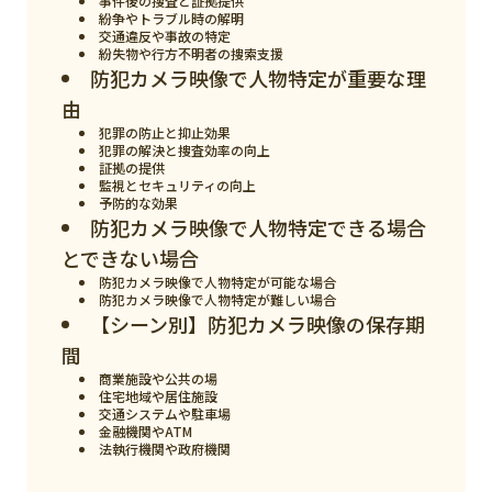
事件後の捜査と証拠提供
スマート物流
紛争やトラブル時の解明
交通違反や事故の特定
IoT
紛失物や行方不明者の捜索支援
防犯カメラ映像で人物特定が重要な理
DX
由
犯罪の防止と抑止効果
ニュース
犯罪の解決と捜査効率の向上
証拠の提供
デジタルサイネージ
監視とセキュリティの向上
予防的な効果
カメラ
防犯カメラ映像で人物特定できる場合
とできない場合
Wi-Fi
防犯カメラ映像で人物特定が可能な場合
防犯カメラ映像で人物特定が難しい場合
SaaS
【シーン別】防犯カメラ映像の保存期
間
AI
商業施設や公共の場
おすすめ
住宅地域や居住施設
交通システムや駐車場
金融機関やATM
SIM
法執行機関や政府機関
スマホ