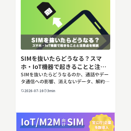
SIMを抜いたらどうなる？スマ
ホ・IoT機器で起きることと注意
点を解説
SIMを抜いたらどうなるのか、通話やデー
タ通信への影響、消えないデータ、解約や
端末譲渡時の注意点を整理。さらに法人・
2026-07-16
3min
IoT機器でSIMを抜いた場合の通信停止リ
スクと回線管理の考え方まで、現場担当者
向けにわかりやすく解説し […]