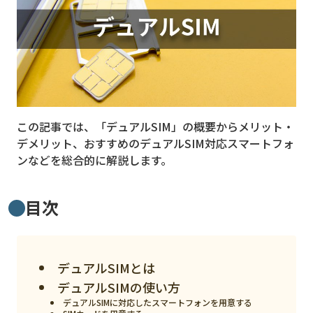
MVNO
スマート漁業
PR
5G
この記事では、「デュアルSIM」の概要からメリット・
クラウド
デメリット、おすすめのデュアルSIM対応スマートフォ
M2M
ンなどを総合的に解説します。
VPN
目次
スマート〇〇
スマート農業
ドローン
デュアルSIMとは
デュアルSIMの使い方
ロボット
デュアルSIMに対応したスマートフォンを用意する