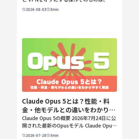
の端末でも数タップから数クリックで完了
2026-08-03
3min
します。ただし業務で使う端末の場合、手
順よりも「そもそも切ってよいのか」とい
う判断のほうが重要です。こ […]
Claude Opus 5とは？性能・料
金・他モデルとの違いをわかりや
すく解説
Claude Opus 5の概要 2026年7月24日に公
開された最新のOpusモデル Claude Opus
5は、米国のAI企業Anthropic（アンソロピ
2026-07-28
3min