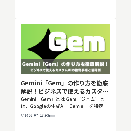
ック）が2026年7月24日に公開した最新の
Opusクラス […]
Gemini「Gem」の作り方を徹底
解説！ビジネスで使えるカスタム
AIの設定手順と活用例
Gemini「Gem」とは Gem（ジェム）と
は、Googleの生成AI「Gemini」を特定の
用途に合わせてカスタマイズできる機能で
2026-07-23
3min
す。あらかじめ役割や回答のルールを「カ
スタム指示」として登録しておくことで、