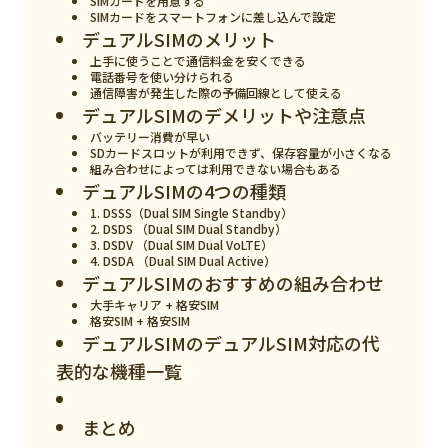
SIMカードを用意する
スマート物流
SIMカードをスマートフォンに差し込んで設定
デュアルSIMのメリット
IoT
上手に使うことで通信料金を安くできる
電話番号を使い分けられる
DX
通信障害が発生した際の予備回線として使える
デュアルSIMのデメリットや注意点
ニュース
バッテリー消費が早い
SDカードスロットが利用できず、保存容量が小さくなる
デジタルサイネージ
組み合わせによっては利用できない場合もある
デュアルSIMの4つの種類
カメラ
1. DSSS（Dual SIM Single Standby）
2. DSDS （Dual SIM Dual Standby）
Wi-Fi
3. DSDV （Dual SIM Dual VoLTE）
4. DSDA （Dual SIM Dual Active）
デュアルSIMのおすすめの組み合わせ
SaaS
大手キャリア + 格安SIM
AI
格安SIM + 格安SIM
デュアルSIMのデュアルSIM対応の代
おすすめ
表的な機種一覧
SIM
まとめ
スマホ