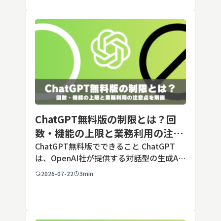
毎回長いプ […]
ChatGPT無料版の制限とは？回
数・機能の上限と業務利用の注意
点を解説【2026年最新】
ChatGPT無料版でできること ChatGPT
は、OpenAI社が提供する対話型の生成AI
サービスです。アカウントを登録すれば無
2026-07-22
3min
料で利用でき、2026年7月時点の無料版で
は、標準モデルとして「GPT-5.5 Insta
[…]