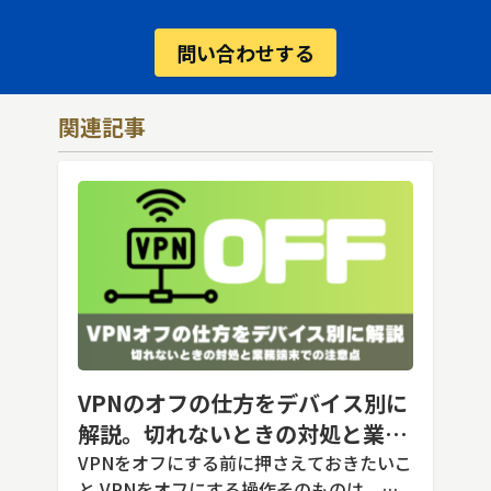
問い合わせする
関連記事
VPNのオフの仕方をデバイス別に
解説。切れないときの対処と業務
端末での注意点
VPNをオフにする前に押さえておきたいこ
と VPNをオフにする操作そのものは、ど