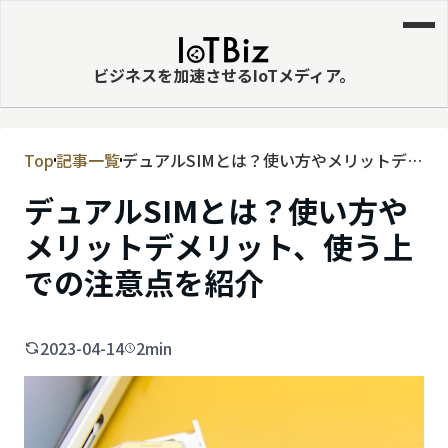
ビジネスを加速させるIoTメディア。
Top
記事一覧
デュアルSIMとは？使い方やメリットデメ
MVNE
リット、使う上での注意点を紹介
デュアルSIMとは？使い方や
エッジ
メリットデメリット、使う上
LPWA
での注意点を紹介
DaaS
IaaS
2023-04-14
2min
PaaS
ビッグデータ
MNO