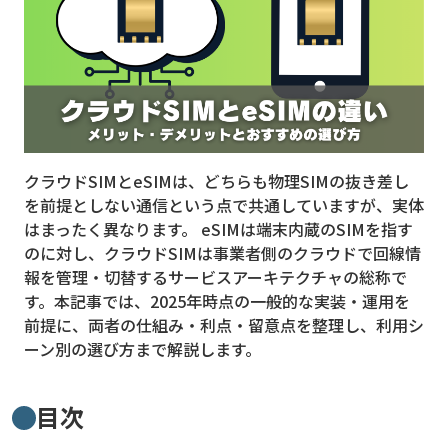
MVNO
スマート漁業
PR
5G
クラウドSIMとeSIMは、どちらも物理SIMの抜き差し
クラウド
を前提としない通信という点で共通していますが、実体
M2M
はまったく異なります。 eSIMは端末内蔵のSIMを指す
のに対し、クラウドSIMは事業者側のクラウドで回線情
VPN
報を管理・切替するサービスアーキテクチャの総称で
す。本記事では、2025年時点の一般的な実装・運用を
スマート〇〇
前提に、両者の仕組み・利点・留意点を整理し、利用シ
スマート農業
ーン別の選び方まで解説します。
ドローン
目次
ロボット