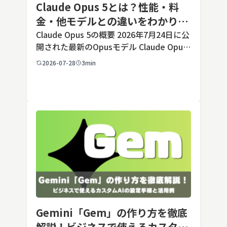
Claude Opus 5とは？性能・料
金・他モデルとの違いをわかりや
すく解説
Claude Opus 5の概要 2026年7月24日に公
開された最新のOpusモデル Claude Opus
5は、米国のAI企業Anthropic（アンソロピ
2026-07-28
3min
ック）が2026年7月24日に公開した最新の
Opusクラス […]
Gemini「Gem」の作り方を徹底
解説！ビジネスで使えるカスタム