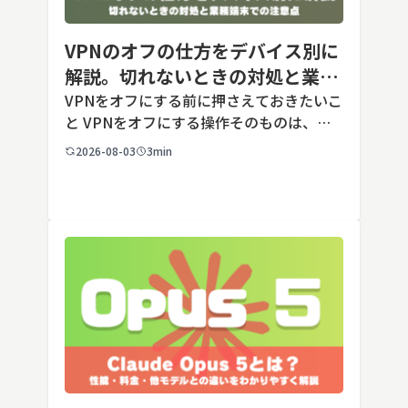
VPNのオフの仕方をデバイス別に
解説。切れないときの対処と業務
端末での注意点
VPNをオフにする前に押さえておきたいこ
と VPNをオフにする操作そのものは、ど
の端末でも数タップから数クリックで完了
2026-08-03
3min
します。ただし業務で使う端末の場合、手
順よりも「そもそも切ってよいのか」とい
う判断のほうが重要です。こ […]