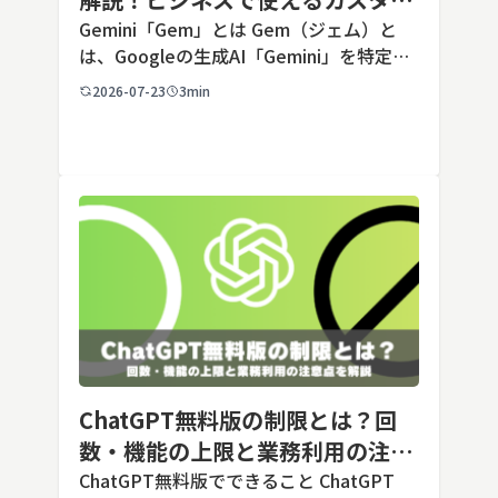
AIの設定手順と活用例
Gemini「Gem」とは Gem（ジェム）と
は、Googleの生成AI「Gemini」を特定の
用途に合わせてカスタマイズできる機能で
2026-07-23
3min
す。あらかじめ役割や回答のルールを「カ
スタム指示」として登録しておくことで、
毎回長いプ […]
ChatGPT無料版の制限とは？回
数・機能の上限と業務利用の注意
点を解説【2026年最新】
ChatGPT無料版でできること ChatGPT