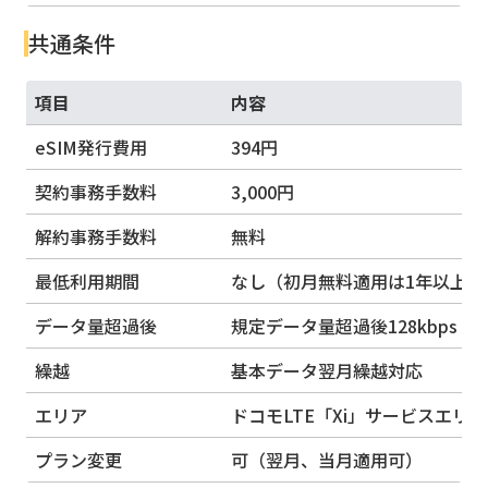
共通条件
項目
内容
eSIM発行費用
394円
契約事務手数料
3,000円
解約事務手数料
無料
最低利用期間
なし（初月無料適用は1年以上継
データ量超過後
規定データ量超過後128kbps
繰越
基本データ翌月繰越対応
エリア
ドコモLTE「Xi」サービスエリア
プラン変更
可（翌月、当月適用可）