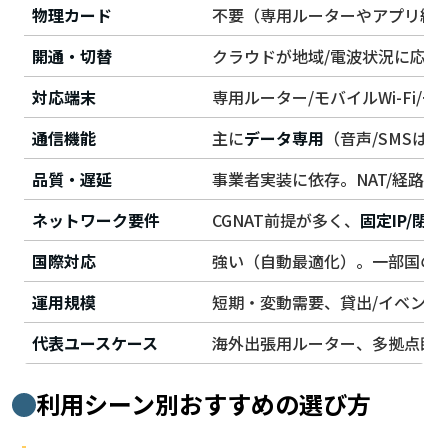
物理カード
不要（専用ルーターやアプリ経
開通・切替
クラウドが地域/電波状況に応じ
対応端末
専用ルーター/モバイルWi-Fi/
通信機能
主に
データ専用
（音声/SMSは
品質・遅延
事業者実装に依存。NAT/経路で
ネットワーク要件
CGNAT前提が多く、
固定IP/閉域
国際対応
強い（自動最適化）。一部国の
運用規模
短期・変動需要、貸出/イベント
代表ユースケース
海外出張用ルーター、多拠点臨
利用シーン別おすすめの選び方