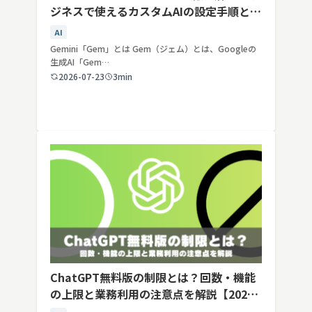
ジネスで使えるカスタムAIの設定手順と活
用例
AI
Gemini「Gem」とは Gem（ジェム）とは、Googleの
生成AI「Gem…
2026-07-23
3min
ChatGPT無料版の制限とは？回数・機能
の上限と業務利用の注意点を解説【2026
年最新】