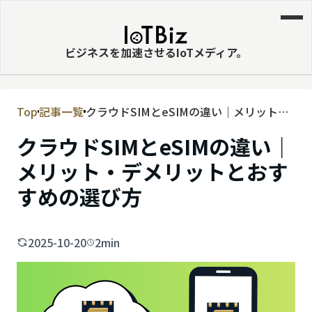
ビジネスを加速させるIoTメディア。
Top
記事一覧
クラウドSIMとeSIMの違い｜メリット・
MVNE
デメリットとおすすめの選び方
クラウドSIMとeSIMの違い｜
エッジ
メリット・デメリットとおす
LPWA
すめの選び方
DaaS
IaaS
2025-10-20
2min
PaaS
ビッグデータ
MNO