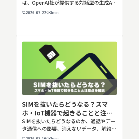
は、OpenAI社が提供する対話型の生成AI
サービスです。アカウントを登録すれば無
2026-07-22
3min
料で利用でき、2026年7月時点の無料版で
は、標準モデルとして「GPT-5.5 Insta
[…]
SIMを抜いたらどうなる？スマ
ホ・IoT機器で起きることと注意
点を解説
SIMを抜いたらどうなるのか、通話やデー
タ通信への影響、消えないデータ、解約や
端末譲渡時の注意点を整理。さらに法人・
2026-07-16
3min