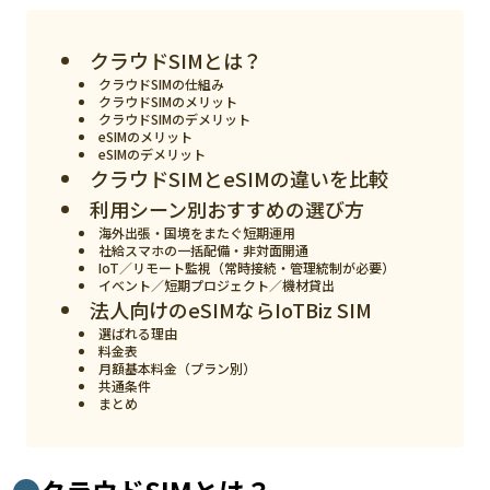
スマート物流
IoT
クラウドSIMとは？
クラウドSIMの仕組み
DX
クラウドSIMのメリット
クラウドSIMのデメリット
ニュース
eSIMのメリット
eSIMのデメリット
クラウドSIMとeSIMの違いを比較
デジタルサイネージ
利用シーン別おすすめの選び方
カメラ
海外出張・国境をまたぐ短期運用
社給スマホの一括配備・非対面開通
Wi-Fi
IoT／リモート監視（常時接続・管理統制が必要）
イベント／短期プロジェクト／機材貸出
法人向けのeSIMならIoTBiz SIM
SaaS
選ばれる理由
AI
料金表
月額基本料金（プラン別）
共通条件
おすすめ
まとめ
SIM
スマホ