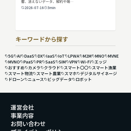
響、消えないデータ、解約や端…
2026-07-16
3min
キーワードから探す
5G
AI
DaaS
DX
IaaS
IoT
LPWA
M2M
MNO
MVNE
MVNO
PaaS
PR
SaaS
SIM
VPN
Wi-Fi
エッジ
おすすめ
カメラ
クラウド
スマート〇〇
スマート漁業
スマート物流
スマート農業
スマホ
デジタルサイネージ
ドローン
ニュース
ビッグデータ
ロボット
運営会社
事業内容
お問い合わせ