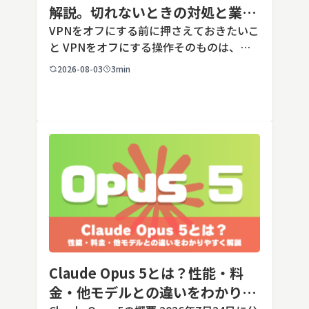
解説。切れないときの対処と業務
端末での注意点
VPNをオフにする前に押さえておきたいこ
と VPNをオフにする操作そのものは、ど
の端末でも数タップから数クリックで完了
2026-08-03
3min
します。ただし業務で使う端末の場合、手
順よりも「そもそも切ってよいのか」とい
う判断のほうが重要です。こ […]
Claude Opus 5とは？性能・料
金・他モデルとの違いをわかりや