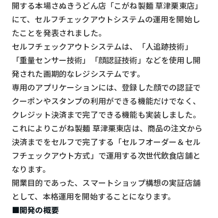
スマート物流
開する本場さぬきうどん店「こがね製麺 草津栗東店」
にて、セルフチェックアウトシステムの運用を開始し
IoT
たことを発表されました。
DX
セルフチェックアウトシステムは、「人追跡技術」
「重量センサー技術」「顔認証技術」などを使用し開
ニュース
発された画期的なレジシステムです。
デジタルサイネージ
専用のアプリケーションには、登録した顔での認証で
カメラ
クーポンやスタンプの利用ができる機能だけでなく、
クレジット決済まで完了できる機能も実装しました。
Wi-Fi
これによりこがね製麺 草津栗東店は、商品の注文から
SaaS
決済までをセルフで完了する「セルフオーダー＆セル
フチェックアウト方式」で運用する次世代飲食店舗と
AI
なります。
おすすめ
開業目的であった、スマートショップ構想の実証店舗
SIM
として、本格運用を開始することになります。
■開発の概要
スマホ