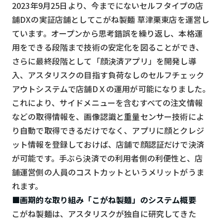
2023年9月25日より、今までにないセルフタイプの店
検索する
リセット
舗DXの実証店舗としてこがね製麺 草津栗東店を運営し
ています。オープンから思考錯誤を繰り返し、本格運
用をできる段階まで技術の安定化を図ることができ、
さらに最終段階として「顔決済アプリ」を開発し導
入、アスタリスクの目指す負荷なしのセルフチェック
アウトシステムで店舗DＸの運用が可能になりました。
これにより、サイドメニューを含むすべての注文情報
などの取得情報を、画像認識と重量センサー技術によ
り自動で取得できるだけでなく、アプリに顔とクレジ
ット情報を登録しておけば、店舗で顔認証だけで決済
が可能です。手ぶら決済での利用者側の利便性と、店
舗運営側の人員のコストカットというメリットがうま
れます。
■画期的な取り組み「こがね製麺」のシステム概要
こがね製麺は、アスタリスクが独自に研究してきた