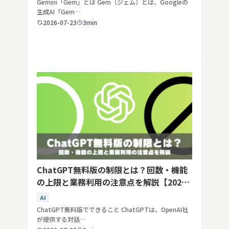
Gemini「Gem」とは Gem（ジェム）とは、Googleの
生成AI「Gem…
2026-07-23
3min
ChatGPT無料版の制限とは？回数・機能
の上限と業務利用の注意点を解説【2026
年最新】
AI
ChatGPT無料版でできること ChatGPTは、OpenAI社
が提供する対話…