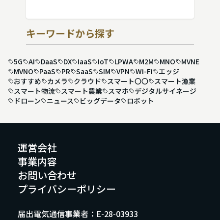
キーワードから探す
5G
AI
DaaS
DX
IaaS
IoT
LPWA
M2M
MNO
MVNE
MVNO
PaaS
PR
SaaS
SIM
VPN
Wi-Fi
エッジ
おすすめ
カメラ
クラウド
スマート〇〇
スマート漁業
スマート物流
スマート農業
スマホ
デジタルサイネージ
ドローン
ニュース
ビッグデータ
ロボット
運営会社
事業内容
お問い合わせ
プライバシーポリシー
届出電気通信事業者：E-28-03933