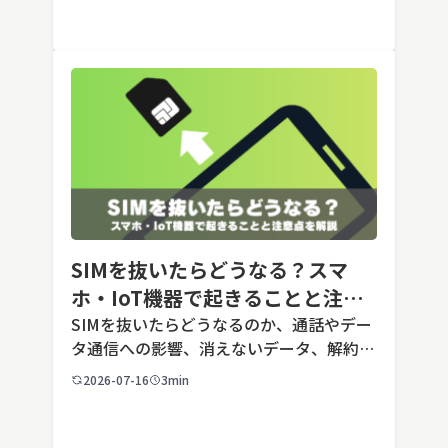
は、標準モデルとして「GPT-5.5 Insta
[…]
SIMを抜いたらどうなる？スマ
ホ・IoT機器で起きることと注意
点を解説
SIMを抜いたらどうなるのか、通話やデー
タ通信への影響、消えないデータ、解約や
端末譲渡時の注意点を整理。さらに法人・
2026-07-16
3min
IoT機器でSIMを抜いた場合の通信停止リ
スクと回線管理の考え方まで、現場担当者
向けにわかりやすく解説し […]