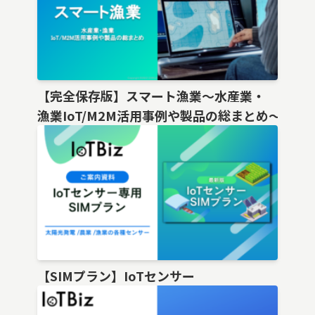
【完全保存版】スマート漁業〜水産業・
漁業IoT/M2M活用事例や製品の総まとめ〜
【SIMプラン】IoTセンサー