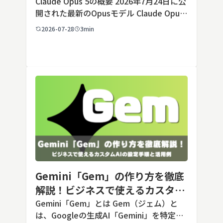
すく解説
Claude Opus 5の概要 2026年7月24日に公
開された最新のOpusモデル Claude Opus
5は、米国のAI企業Anthropic（アンソロピ
2026-07-28
3min
ック）が2026年7月24日に公開した最新の
Opusクラス […]
Gemini「Gem」の作り方を徹底
解説！ビジネスで使えるカスタム
AIの設定手順と活用例
Gemini「Gem」とは Gem（ジェム）と
は、Googleの生成AI「Gemini」を特定の