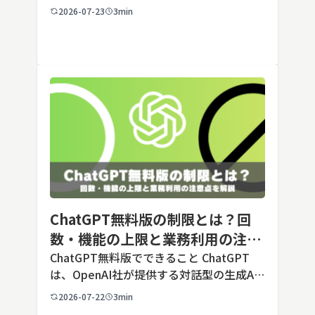
用途に合わせてカスタマイズできる機能で
2026-07-23
3min
す。あらかじめ役割や回答のルールを「カ
スタム指示」として登録しておくことで、
毎回長いプ […]
ChatGPT無料版の制限とは？回
数・機能の上限と業務利用の注意
点を解説【2026年最新】
ChatGPT無料版でできること ChatGPT
は、OpenAI社が提供する対話型の生成AI
サービスです。アカウントを登録すれば無
2026-07-22
3min
料で利用でき、2026年7月時点の無料版で