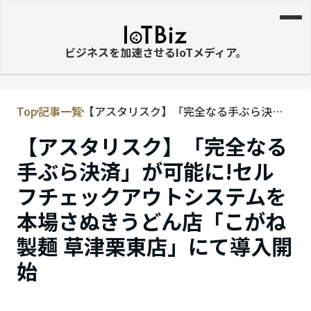
ビジネスを加速させるIoTメディア。
Top
記事一覧
【アスタリスク】「完全なる手ぶら決
MVNE
済」が可能に!セルフチェックアウトシス
【アスタリスク】「完全なる
エッジ
テムを本場さぬきうどん店「こがね製麺
草津栗東店」にて導入開始
手ぶら決済」が可能に!セル
LPWA
フチェックアウトシステムを
DaaS
本場さぬきうどん店「こがね
IaaS
製麺 草津栗東店」にて導入開
PaaS
始
ビッグデータ
MNO