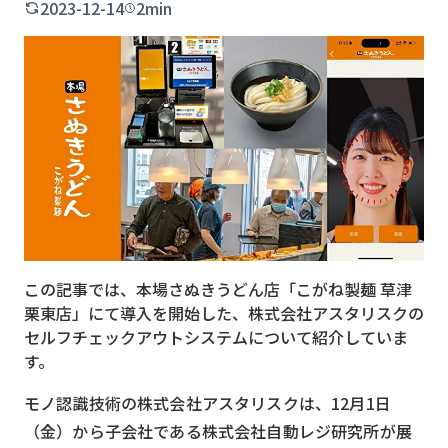
2023-12-14
2min
MVNO
スマート漁業
PR
5G
クラウド
M2M
VPN
この記事では、本場さぬきうどん店「こがね製麺 草津
スマート〇〇
栗東店」にて導入を開始した、株式会社アスタリスクの
セルフチェックアウトシステムについて紹介していま
スマート農業
す。
ドローン
モノ認識技術の株式会社アスタリスクは、12月1日
ロボット
（金）から子会社である株式会社自動レジ研究所が展