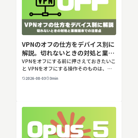
VPNのオフの仕方をデバイス別に
解説。切れないときの対処と業務
端末での注意点
VPNをオフにする前に押さえておきたいこ
と VPNをオフにする操作そのものは、ど
の端末でも数タップから数クリックで完了
2026-08-03
3min
します。ただし業務で使う端末の場合、手
順よりも「そもそも切ってよいのか」とい
う判断のほうが重要です。こ […]