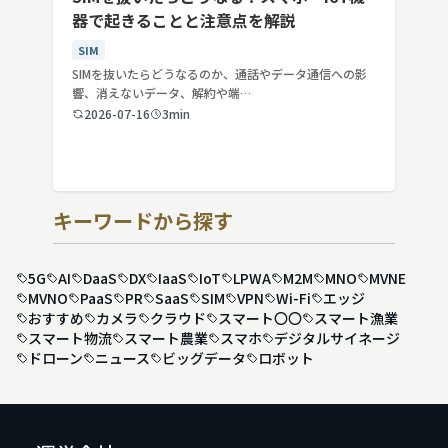
器で起きることと注意点を解説
SIM
SIMを抜いたらどうなるのか、通話やデータ通信への影
響、消えないデータ、解約や端…
2026-07-16
3min
キーワードから探す
5G
AI
DaaS
DX
IaaS
IoT
LPWA
M2M
MNO
MVNE
MVNO
PaaS
PR
SaaS
SIM
VPN
Wi-Fi
エッジ
おすすめ
カメラ
クラウド
スマート〇〇
スマート漁業
スマート物流
スマート農業
スマホ
デジタルサイネージ
ドローン
ニュース
ビッグデータ
ロボット