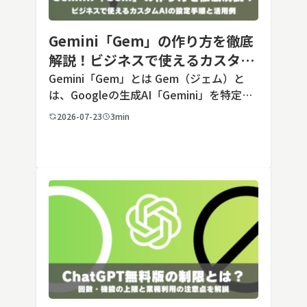
Gemini「Gem」の作り方を徹底
解説！ビジネスで使えるカスタム
AIの設定手順と活用例
Gemini「Gem」とは Gem（ジェム）と
は、Googleの生成AI「Gemini」を特定の
用途に合わせてカスタマイズできる機能で
2026-07-23
3min
す。あらかじめ役割や回答のルールを「カ
スタム指示」として登録しておくことで、
毎回長いプ […]