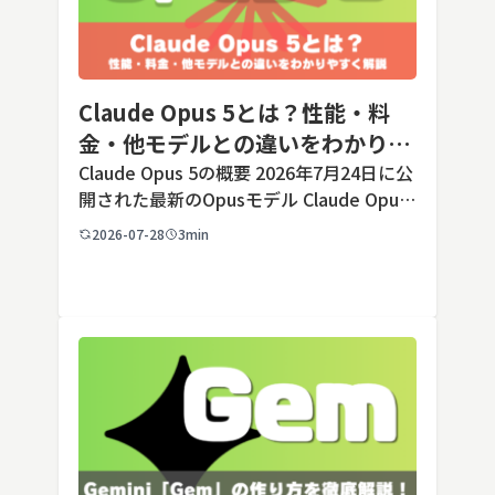
Claude Opus 5とは？性能・料
金・他モデルとの違いをわかりや
すく解説
Claude Opus 5の概要 2026年7月24日に公
開された最新のOpusモデル Claude Opus
5は、米国のAI企業Anthropic（アンソロピ
2026-07-28
3min
ック）が2026年7月24日に公開した最新の
Opusクラス […]