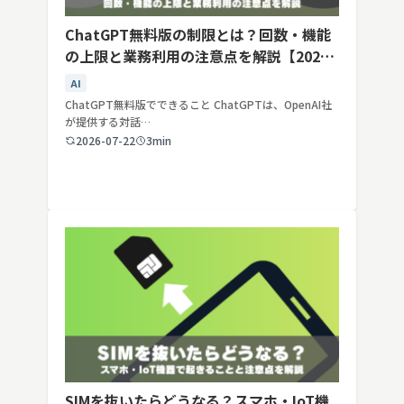
ChatGPT無料版の制限とは？回数・機能
の上限と業務利用の注意点を解説【2026
年最新】
AI
ChatGPT無料版でできること ChatGPTは、OpenAI社
が提供する対話…
2026-07-22
3min
SIMを抜いたらどうなる？スマホ・IoT機