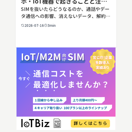
ホ・IoT機器で起きることと注意
点を解説
SIMを抜いたらどうなるのか、通話やデー
タ通信への影響、消えないデータ、解約や
端末譲渡時の注意点を整理。さらに法人・
2026-07-16
3min
IoT機器でSIMを抜いた場合の通信停止リ
スクと回線管理の考え方まで、現場担当者
向けにわかりやすく解説し […]