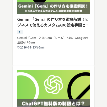
Gemini「Gem」の作り方を徹底解説！ビ
ジネスで使えるカスタムAIの設定手順と活
用例
AI
Gemini「Gem」とは Gem（ジェム）とは、Googleの
生成AI「Gem…
2026-07-23
3min