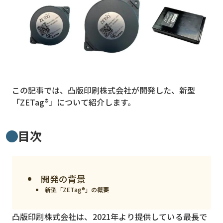
MVNO
スマート漁業
PR
5G
この記事では、凸版印刷株式会社が開発した、新型
クラウド
「ZETag®」について紹介します。
M2M
VPN
目次
スマート〇〇
スマート農業
開発の背景
ドローン
新型「ZETag®」の概要
ロボット
凸版印刷株式会社は、2021年より提供している最長で