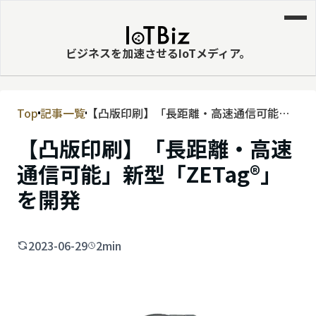
ビジネスを加速させるIoTメディア。
Top
記事一覧
【凸版印刷】「長距離・高速通信可能」
MVNE
新型「ZETag®」を開発
【凸版印刷】「長距離・高速
エッジ
通信可能」新型「ZETag®」
LPWA
を開発
DaaS
IaaS
2023-06-29
2min
PaaS
ビッグデータ
MNO