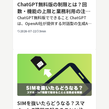
ChatGPT無料版の制限とは？回
数・機能の上限と業務利用の注意
点を解説【2026年最新】
ChatGPT無料版でできること ChatGPT
は、OpenAI社が提供する対話型の生成AI
サービスです。アカウントを登録すれば無
2026-07-22
3min
料で利用でき、2026年7月時点の無料版で
は、標準モデルとして「GPT-5.5 Insta
[…]
SIMを抜いたらどうなる？スマ