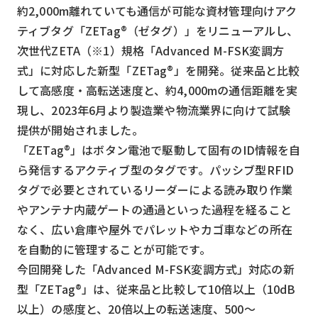
スマート物流
約2,000m離れていても通信が可能な資材管理向けアク
ティブタグ「ZETag®（ゼタグ）」をリニューアルし、
IoT
次世代ZETA（※1）規格「Advanced M-FSK変調方
DX
式」に対応した新型「ZETag®」を開発。従来品と比較
して高感度・高転送速度と、約4,000mの通信距離を実
ニュース
現し、2023年6月より製造業や物流業界に向けて試験
デジタルサイネージ
提供が開始されました。
カメラ
「ZETag®」はボタン電池で駆動して固有のID情報を自
ら発信するアクティブ型のタグです。パッシブ型RFID
Wi-Fi
タグで必要とされているリーダーによる読み取り作業
SaaS
やアンテナ内蔵ゲートの通過といった過程を経ること
AI
なく、広い倉庫や屋外でパレットやカゴ車などの所在
を自動的に管理することが可能です。
おすすめ
今回開発した「Advanced M-FSK変調方式」対応の新
SIM
型「ZETag®」は、従来品と比較して10倍以上（10dB
以上）の感度と、20倍以上の転送速度、500～
スマホ