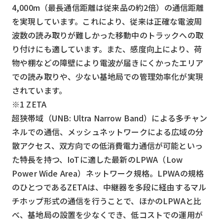
4,000m（最長通信距離は従来品の約2倍）の通信距離
検索する
リセット
を実現しています。これにより、従来は正確な電波周
波数の読み取りが難しかった移動中のトラックへの取
り付けにも適しています。また、感度向上により、荷
物や棚などの障壁により電波が届きにくかったエリア
での読み取りや、少ない基地局での管理効率化が実現
されています。
※1 ZETA
超狭帯域（UNB: Ultra Narrow Band）による多チャン
ネルでの通信、メッシュネットワークによる広域の分
散アクセス、双方向での低消費電力通信が可能といっ
た特長を持つ、IoTに適した最新のLPWA（Low
Power Wide Area）ネットワーク規格。LPWAの規格
のひとつであるZETAは、中継器を多段に経由するマル
チホップ形式の通信を行うことで、ほかのLPWAと比
べ、基地局の設置を少なくでき、低コストでの運用が