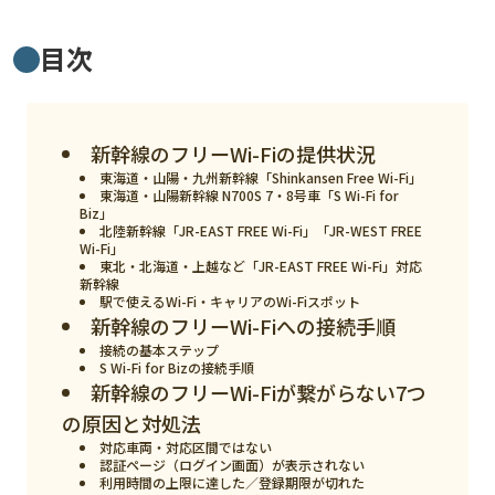
スマート物流
目次
IoT
DX
ニュース
新幹線のフリーWi-Fiの提供状況
東海道・山陽・九州新幹線「Shinkansen Free Wi-Fi」
デジタルサイネージ
東海道・山陽新幹線 N700S 7・8号車「S Wi-Fi for
Biz」
カメラ
北陸新幹線「JR-EAST FREE Wi-Fi」「JR-WEST FREE
Wi-Fi」
東北・北海道・上越など「JR-EAST FREE Wi-Fi」対応
Wi-Fi
新幹線
駅で使えるWi-Fi・キャリアのWi-Fiスポット
SaaS
新幹線のフリーWi-Fiへの接続手順
接続の基本ステップ
AI
S Wi-Fi for Bizの接続手順
新幹線のフリーWi-Fiが繋がらない7つ
おすすめ
の原因と対処法
SIM
対応車両・対応区間ではない
認証ページ（ログイン画面）が表示されない
スマホ
利用時間の上限に達した／登録期限が切れた