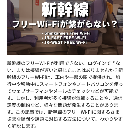
MVNO
スマート漁業
PR
5G
クラウド
新幹線のフリーWi-Fiが利用できない、ログインできな
M2M
い、または接続が遅いと感じたことはありませんか？新
VPN
幹線のフリーWi-Fiは、車内や一部の駅で提供され、旅
行中や移動中にスマートフォンやノートパソコンを使っ
スマート〇〇
てウェブサーフィンやメールのチェックなどが可能で
す。しかし、利用者が多く接続が混雑することや、通信
スマート農業
速度の制約など、様々な問題が発生することがありま
ドローン
す。この記事では、新幹線のフリーWi-Fiに関するさま
ざまな疑問や課題に対処する方法について、わかりやす
ロボット
く解説します。