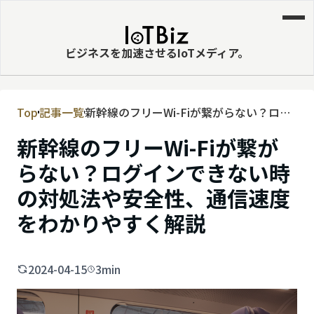
ビジネスを加速させるIoTメディア。
Top
記事一覧
新幹線のフリーWi-Fiが繋がらない？ログ
MVNE
インできない時の対処法や安全性、通信
新幹線のフリーWi-Fiが繋が
エッジ
速度をわかりやすく解説
らない？ログインできない時
LPWA
の対処法や安全性、通信速度
DaaS
をわかりやすく解説
IaaS
PaaS
2024-04-15
3min
ビッグデータ
MNO