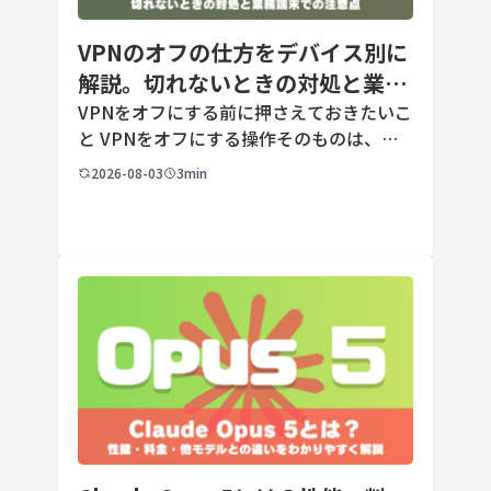
VPNのオフの仕方をデバイス別に
解説。切れないときの対処と業務
端末での注意点
VPNをオフにする前に押さえておきたいこ
と VPNをオフにする操作そのものは、ど
の端末でも数タップから数クリックで完了
2026-08-03
3min
します。ただし業務で使う端末の場合、手
順よりも「そもそも切ってよいのか」とい
う判断のほうが重要です。こ […]