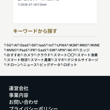
2026-07-16
3min
キーワードから探す
5G
AI
DaaS
DX
IaaS
IoT
LPWA
M2M
MNO
MVNE
MVNO
PaaS
PR
SaaS
SIM
VPN
Wi-Fi
エッジ
おすすめ
カメラ
クラウド
スマート〇〇
スマート漁業
スマート物流
スマート農業
スマホ
デジタルサイネージ
ドローン
ニュース
ビッグデータ
ロボット
運営会社
事業内容
お問い合わせ
プライバシーポリシー