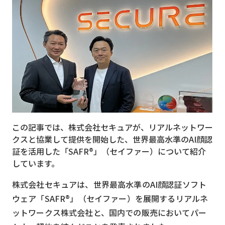
MVNO
スマート漁業
PR
5G
クラウド
M2M
この記事では、株式会社セキュアが、リアルネットワー
VPN
クスと協業して提供を開始した、世界最高水準のAI顔認
証を活用した「SAFR®」（セイファー）について紹介
スマート〇〇
しています。
スマート農業
株式会社セキュアは、世界最高水準のAI顔認証ソフト
ドローン
ウェア「SAFR®」（セイファー）を展開するリアルネ
ロボット
ットワークス株式会社と、国内での販売においてパー