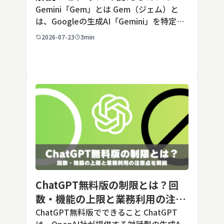
AIの設定手順と活用例
Gemini「Gem」とは Gem（ジェム）と
は、Googleの生成AI「Gemini」を特定の
用途に合わせてカスタマイズできる機能で
2026-07-23
3min
す。あらかじめ役割や回答のルールを「カ
スタム指示」として登録しておくことで、
毎回長いプ […]
ChatGPT無料版の制限とは？回
数・機能の上限と業務利用の注意
点を解説【2026年最新】
ChatGPT無料版でできること ChatGPT