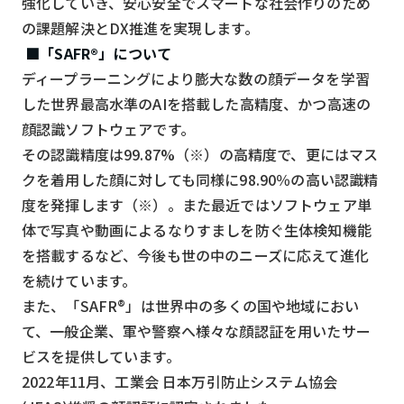
強化していき、安心安全でスマートな社会作りのため
の課題解決とDX推進を実現します。
検索する
リセット
■「SAFR®」について
ディープラーニングにより膨大な数の顔データを学習
した世界最高水準のAIを搭載した高精度、かつ高速の
顔認識ソフトウェアです。
その認識精度は99.87%（※）の高精度で、更にはマス
クを着用した顔に対しても同様に98.90％の高い認識精
度を発揮します（※）。また最近ではソフトウェア単
体で写真や動画によるなりすましを防ぐ生体検知機能
を搭載するなど、今後も世の中のニーズに応えて進化
を続けています。
また、「SAFR®」は世界中の多くの国や地域におい
て、一般企業、軍や警察へ様々な顔認証を用いたサー
ビスを提供しています。
2022年11月、工業会 日本万引防止システム協会