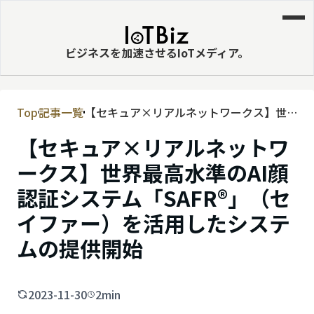
ビジネスを加速させるIoTメディア。
Top
記事一覧
【セキュア×リアルネットワークス】世
MVNE
界最高水準のAI顔認証システム
【セキュア×リアルネットワ
エッジ
「SAFR®」（セイファー）を活用したシ
ステムの提供開始
ークス】世界最高水準のAI顔
LPWA
認証システム「SAFR®」（セ
DaaS
イファー）を活用したシステ
IaaS
ムの提供開始
PaaS
ビッグデータ
2023-11-30
2min
MNO