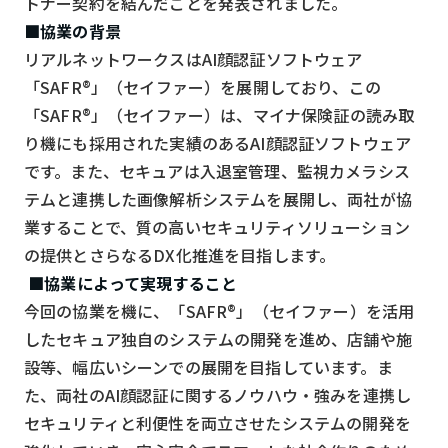
トナー契約を結んだことを発表されました。
スマート物流
■協業の背景
IoT
リアルネットワークスはAI顔認証ソフトウェア
「SAFR®」（セイファー）を展開しており、この
DX
「SAFR®」（セイファー）は、マイナ保険証の読み取
ニュース
り機にも採用された実績のあるAI顔認証ソフトウェア
デジタルサイネージ
です。また、セキュアは入退室管理、監視カメラシス
テムと連携した画像解析システムを展開し、両社が協
カメラ
業することで、質の高いセキュリティソリューション
Wi-Fi
の提供とさらなるDX化推進を目指します。
■協業によって実現すること
SaaS
今回の協業を機に、「SAFR®」（セイファー）を活用
AI
したセキュア独自のシステムの開発を進め、店舗や施
おすすめ
設等、幅広いシーンでの展開を目指しています。ま
た、両社のAI顔認証に関するノウハウ・強みを連携し
SIM
セキュリティと利便性を両立させたシステムの開発を
スマホ