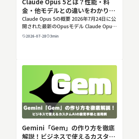
Claude Opus 5とは？性能・料
金・他モデルとの違いをわかりや
すく解説
Claude Opus 5の概要 2026年7月24日に公
開された最新のOpusモデル Claude Opus
5は、米国のAI企業Anthropic（アンソロピ
2026-07-28
3min
ック）が2026年7月24日に公開した最新の
Opusクラス […]
Gemini「Gem」の作り方を徹底
解説！ビジネスで使えるカスタム