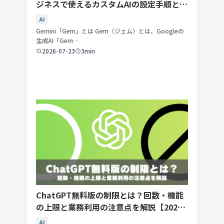
ジネスで使えるカスタムAIの設定手順と活
用例
AI
Gemini「Gem」とは Gem（ジェム）とは、Googleの
生成AI「Gem…
2026-07-23
3min
ChatGPT無料版の制限とは？回数・機能
の上限と業務利用の注意点を解説【2026
年最新】
AI