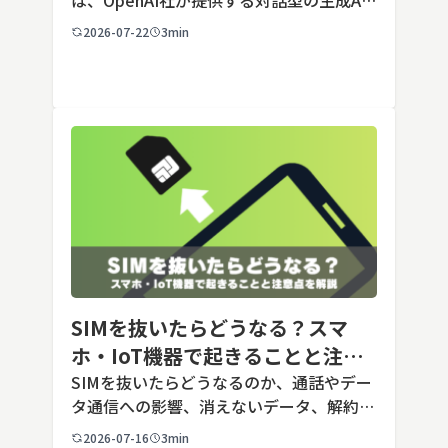
は、OpenAI社が提供する対話型の生成AI
サービスです。アカウントを登録すれば無
2026-07-22
3min
料で利用でき、2026年7月時点の無料版で
は、標準モデルとして「GPT-5.5 Insta
[…]
SIMを抜いたらどうなる？スマ
ホ・IoT機器で起きることと注意
点を解説
SIMを抜いたらどうなるのか、通話やデー
タ通信への影響、消えないデータ、解約や
端末譲渡時の注意点を整理。さらに法人・
2026-07-16
3min